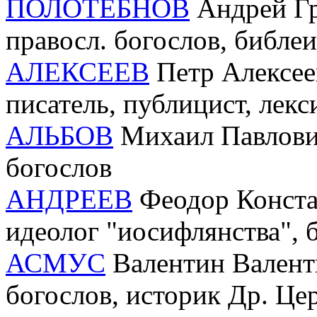
ПОЛОТЕБНОВ
Андрей Гри
правосл. богослов, библеи
АЛЕКСЕЕВ
Петр Алексеев
писатель, публицист, лекс
АЛЬБОВ
Михаил Павлович 
богослов
АНДРЕЕВ
Феодор Констан
идеолог "иосифлянства", 
АСМУС
Валентин Валентин
богослов, историк Др. Це