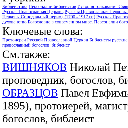
Библеистика
Персоналии библеистов
История толкования Свящ
Русская Православная Церковь
Русская Православная Церковь. 
Церковь. Синодальный период (1700 - 1917 гг.)
Русская Правосл
духовенство
Богословие в современном мире. Персоналии бог
Ключевые слова:
Протоиереи Русской Православной Церкви
Библеисты русские
православный богослов, библеист
См.также:
ВИШНЯКОВ
Николай Петр
проповедник, богослов, б
ОБРАЗЦОВ
Павел Евфимь
1895), протоиерей, магист
богослов, библеист