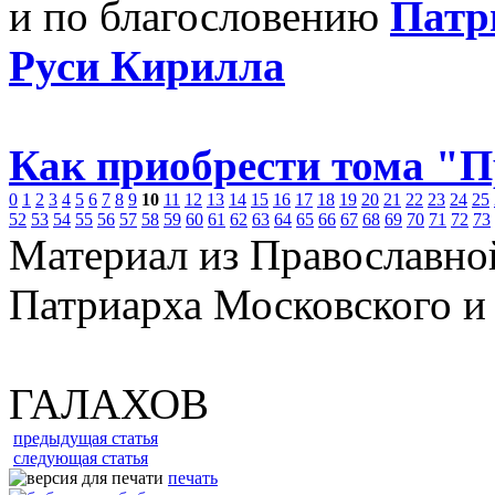
и по благословению
Патр
Руси Кирилла
Как приобрести тома "
0
1
2
3
4
5
6
7
8
9
10
11
12
13
14
15
16
17
18
19
20
21
22
23
24
25
52
53
54
55
56
57
58
59
60
61
62
63
64
65
66
67
68
69
70
71
72
73
Материал из Православно
Патриарха Московского и
ГАЛАХОВ
предыдущая статья
следующая статья
печать