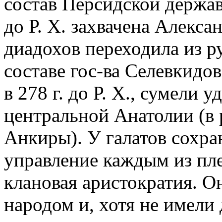
состав Персидской держав
до Р. Х. захвачена Алекса
диадохов переходила из рук 
составе гос-ва Селевкидо
в 278 г. до Р. Х., сумели 
центральной Анатолии (в 
Анкиры). У галатов сохра
управление каждым из пл
клановая аристократия. О
народом и, хотя не имел