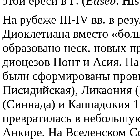
этой ереси в Г. (
Euseb
. His
На рубеже III-IV вв. в рез
Диоклетиана вместо «бол
образовано неск. новых п
диоцезов Понт и Асия. Н
были сформированы пров
Писидийская), Ликаония 
(Синнада) и Каппадокия 1-
превратилась в небольшу
Анкире. На Вселенском Соб