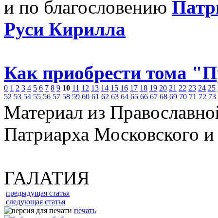
и по благословению
Патр
Руси Кирилла
Как приобрести тома "
0
1
2
3
4
5
6
7
8
9
10
11
12
13
14
15
16
17
18
19
20
21
22
23
24
25
52
53
54
55
56
57
58
59
60
61
62
63
64
65
66
67
68
69
70
71
72
73
Материал из Православно
Патриарха Московского и
ГАЛАТИЯ
предыдущая статья
следующая статья
печать