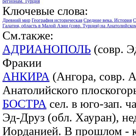
регионам. Турция
Ключевые слова:
Древний мир
География историческая
Средние века. История
С
Галатия, область в Малой Азии (совр. Турция) на Анатолийско
См.также:
АДРИАНОПОЛЬ
(совр. Э
Фракии
АНКИРА
(Ангора, совр. Ан
Анатолийского плоскогорь
БОСТРА
сел. в юго-зап. 
Эд-Друз (обл. Хауран), не
Иорданией. В прошлом - 