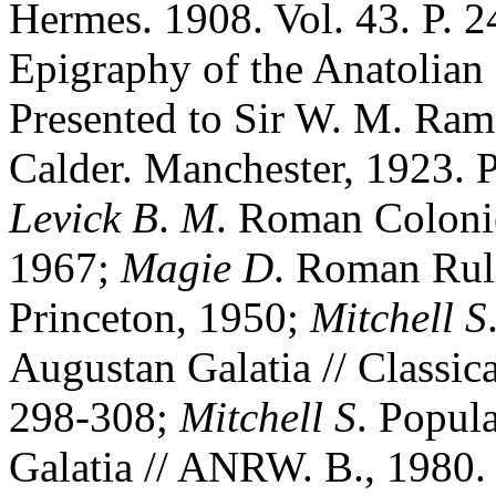
Hermes. 1908. Vol. 43. P. 
Epigraphy of the Anatolian 
Presented to Sir W. M. Ram
Calder. Manchester, 1923. P
Levick
B
.
M
. Roman Colonie
1967;
Magie
D
. Roman Rule
Princeton, 1950;
Mitchell
S
Augustan Galatia // Classica
298-308;
Mitchell
S
. Popul
Galatia // ANRW. B., 1980