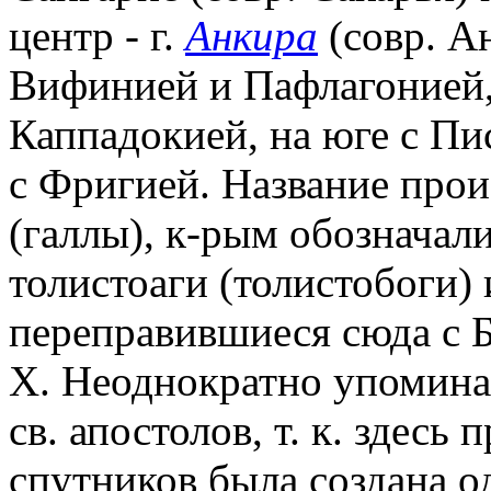
центр - г.
Анкира
(совр. Ан
Вифинией и Пафлагонией,
Каппадокией, на юге с Пи
с Фригией. Название прои
(галлы), к-рым обозначали
толистоаги (толистобоги) 
переправившиеся сюда с Бал
Х. Неоднократно упомина
св. апостолов, т. к. здесь 
спутников была создана о