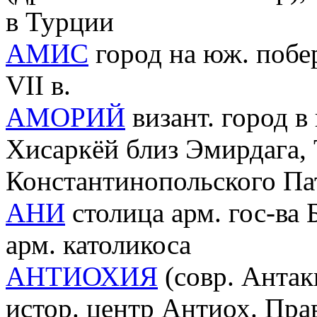
в Турции
АМИС
город на юж. побе
VII в.
АМОРИЙ
визант. город в
Хисаркёй близ Эмирдага,
Константинопольского Па
АНИ
столица арм. гос-ва 
арм. католикоса
АНТИОХИЯ
(совр. Антакь
истор. центр Антиох. Пра