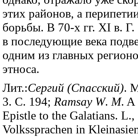
этих районов, а перипети
борьбы. В 70-х гг. XI в. 
в последующие века подве
одним из главных регионо
этноса.
Лит.:
Сергий
(Спасский)
. 
3. С. 194;
Ramsay
W
.
M
. A
Epistle to the Galatians. L.
Volkssprachen in Kleinasien 