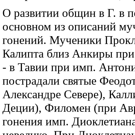
О развитии общин в Г. в п
основном из описаний му
гонений. Мученики Прокл 
Калипта близ Анкиры при 
- в Тавии при имп. Антони
пострадали святые Феодот
Александре Севере), Калл
Деции), Филомен (при Авр
гонения имп. Диоклетиана
невелико. При Диоклетиан