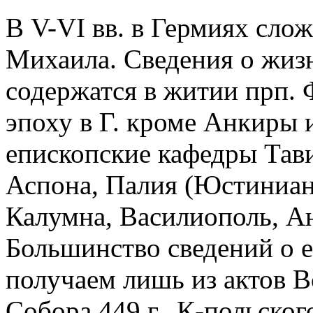
В V-VI вв. в Гермиях сло
Михаила. Сведения о жизни
содержатся в житии прп. 
эпоху в Г. кроме Анкиры 
епископские кафедры Тав
Аспона, Палия (Юстиниан
Калумна, Василиополь, Ан
Большинство сведений о 
получаем лишь из актов 
Собора 449 г., К-польского