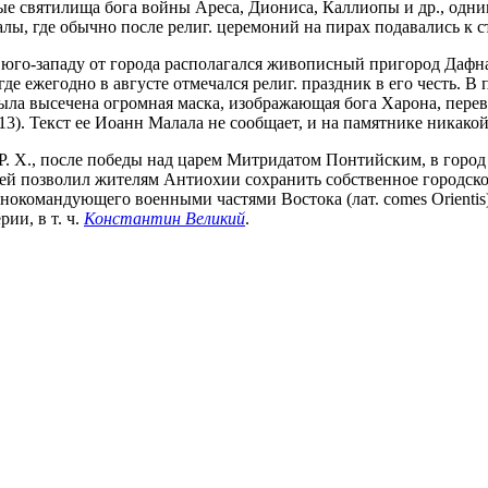
ные святилища бога войны Ареса, Диониса, Каллиопы и др., одн
ы, где обычно после религ. церемоний на пирах подавались к 
 к юго-западу от города располагался живописный пригород Да
 где ежегодно в августе отмечался религ. праздник в его честь. 
 была высечена огромная маска, изображающая бога Харона, пере
-13). Текст ее Иоанн Малала не сообщает, и на памятнике никако
о Р. Х., после победы над царем Митридатом Понтийским, в горо
мпей позволил жителям Антиохии сохранить собственное городск
нокомандующего военными частями Востока (лат. comes Orienti
ии, в т. ч.
Константин Великий
.