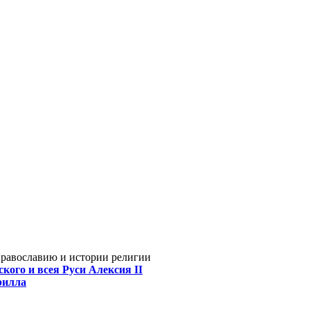
Православию и истории религии
кого и всея Руси Алексия II
рилла