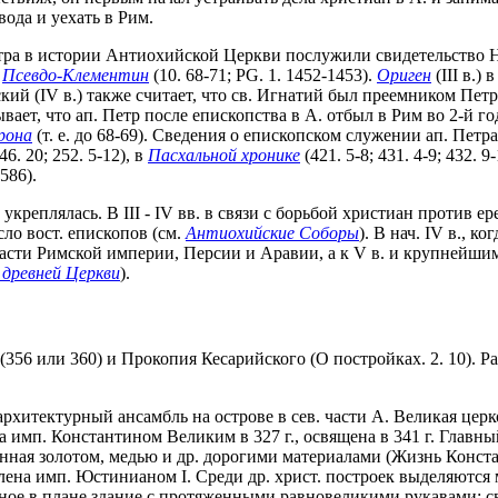
вода и уехать в Рим.
ра в истории Антиохийской Церкви послужили свидетельство НЗ (
а
Псевдо-Клементин
(10. 68-71; PG. 1. 1452-1453).
Ориген
(III в.)
й (IV в.) также считает, что св. Игнатий был преемником Петра н
ывает, что ап. Петр после епископства в А. отбыл в Рим во 2-й г
рона
(т. е. до 68-69). Сведения о епископском служении ап. Петра
. 20; 252. 5-12), в
Пасхальной хронике
(421. 5-8; 431. 4-9; 432. 
586).
укреплялась. В III - IV вв. в связи с борьбой христиан против 
ло вост. епископов (см.
Антиохийские Соборы
). В нач. IV в., 
асти Римской империи, Персии и Аравии, а к V в. и крупнейшим 
 древней Церкви
).
56 или 360) и Прокопия Кесарийского (О постройках. 2. 10). Ра
хитектурный ансамбль на острове в сев. части А. Великая церко
на имп. Константином Великим в 327 г., освящена в 341 г. Главн
ная золотом, медью и др. дорогими материалами (Жизнь Констант
овлена имп. Юстинианом I. Среди др. христ. построек выделяютс
разное в плане здание с протяженными равновеликими рукавами; 