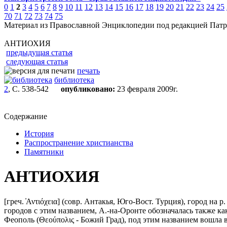
0
1
2
3
4
5
6
7
8
9
10
11
12
13
14
15
16
17
18
19
20
21
22
23
24
25
70
71
72
73
74
75
Материал из Православной Энциклопедии под редакцией Патр
АНТИОХИЯ
предыдущая статья
следующая статья
печать
библиотека
2
, С. 538-542
опубликовано:
23 февраля 2009г.
Содержание
История
Распространение христианства
Памятники
АНТИОХИЯ
[греч. ̓Αντιόχεια] (совр. Антакья, Юго-Вост. Турция), город 
городов с этим названием, А.-на-Оронте обозначалась также ка
Феополь (Θεούπολις - Божий Град), под этим названием вошла