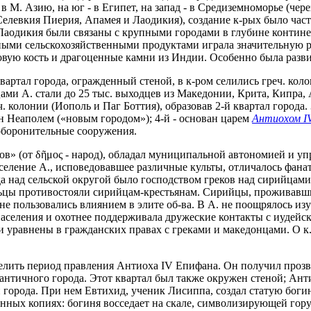
в М. Азию, на юг - в Египет, на запад - в Средиземноморье (чер
 Селевкия Пиерия, Апамея и Лаодикия), создание к-рых было ча
Лаодикия были связаны с крупными городами в глубине контине
ными сельскохозяйственными продуктами играла значительную ро
овую кость и драгоценные камни из Индии. Особенно была разви
вартал города, огражденный стеной, в к-ром селились греч. кол
ми А. стали до 25 тыс. выходцев из Македонии, Крита, Кипра, Ар
 колонии (Иополь и Паг Боттия), образовав 2-й квартал города. 
н Неаполем («новым городом»); 4-й - основан царем
Антиохом I
оборонительные сооружения.
ов» (от δῆμος - народ), обладал муниципальной автономией и упр
аселение А., исповедовавшее различные культы, отличалось фана
да над сельской округой было господством греков над сирийцам
ьцы противостояли сирийцам-крестьянам. Сирийцы, проживавшие 
не пользовались влиянием в элите об-ва. В А. не поощрялось из
 населения и охотнее поддерживала дружеские контакты с иудейс
ыли уравнены в гражданских правах с греками и македонцами. О 
елить период правления Антиоха IV Епифана. Он получил прозв
нтичного города. Этот квартал был также окружен стеной; Анти
сти города. При нем Евтихид, ученик Лисиппа, создал статую бог
нных копиях: богиня восседает на скале, символизирующей гору