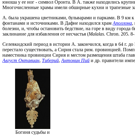
юноша у ее ног - символ Оронта. В А. также находились круп
Многочисленные храмы имели обширные кухни и трапезные зал
А. была украшена цветниками, бульварами и парками. В 9 км
фонтанами и источниками. В Дафне находился храм
Аполлона
,
болезни, и, чтобы остановить бедствие, на горе в виду города
заклинание для избавления от несчастья (
Malalas.
Chron. 205. 8
Селевкидский период в истории А. закончился, когда в 64 г. д
перестало существовать, а Сирия стала рим. провинцией. По
наместника провинции Сирия и местом размещения штаба глав
Август Октавиан
,
Тиберий
,
Антонин Пий
и др. правители импер
Богиня судьбы и