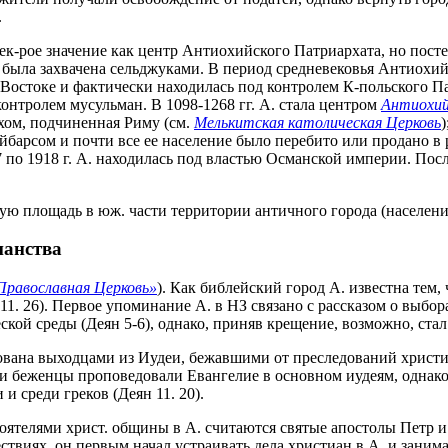
.
нек-рое значение как центр Антиохийского Патриархата, но посте
да была захвачена сельджуками. В период средневековья Антиохи
. Востоке и фактически находилась под контролем К-польского 
онтролем мусульман. В 1098-1268 гг. А. стала центром
Антиохий
рхом, подчиненная Риму (см.
Мелькитская католическая Церковь
барсом и почти все ее население было перебито или продано в раб
7 по 1918 г. А. находилась под властью Османской империи. Пос
.
ю площадь в юж. части территории античного города (население в
ианства
Православная Церковь»
). Как библейский город А. известна тем
11. 26). Первое упоминание А. в НЗ связано с рассказом о выбор
ской среды (Деян 5-6), однако, приняв крещение, возможно, ста
нована выходцами из Иудеи, бежавшими от преследований христ
Эти беженцы проповедовали Евангелие в основном иудеям, однак
и среди греков (Деян 11. 20).
ятелями христ. общины в А. считаются святые апостолы Петр и 
твиях, он первым начал устраивать дела христиан в А. и занимался