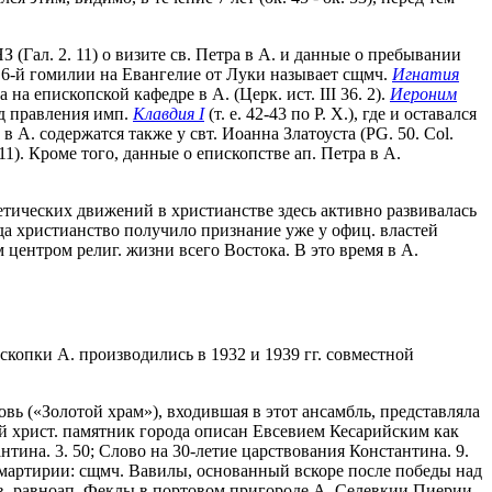
Гал. 2. 11) о визите св. Петра в А. и данные о пребывании
 в 6-й гомилии на Евангелие от Луки называет сщмч.
Игнатия
а епископской кафедре в А. (Церк. ист. III 36. 2).
Иероним
од правления имп.
Клавдия I
(т. е. 42-43 по Р. Х.), где и оставался
 в А. содержатся также у свт. Иоанна Златоуста (PG. 50. Col.
9-11). Кроме того, данные о епископстве ап. Петра в А.
еретических движений в христианстве здесь активно развивалась
когда христианство получило признание уже у офиц. властей
центром религ. жизни всего Востока. В это время в А.
скопки А. производились в 1932 и 1939 гг. совместной
вь («Золотой храм»), входившая в этот ансамбль, представляла
ый христ. памятник города описан Евсевием Кесарийским как
ина. 3. 50; Слово на 30-летие царствования Константина. 9.
я мартирии: сщмч. Вавилы, основанный вскоре после победы над
св. равноап. Феклы в портовом пригороде А. Селевкии Пиерии,