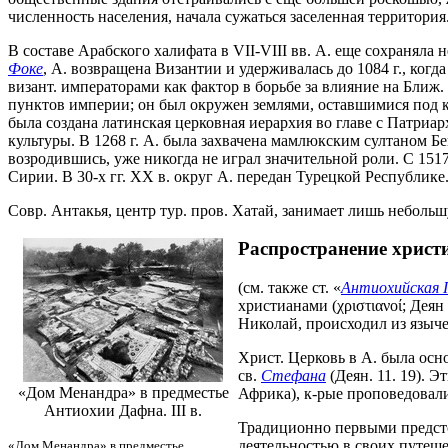
численность населения, начала сужаться заселенная территория
В составе Арабского халифата в VII-VIII вв. А. еще сохраняла 
Фоке
, А. возвращена Византии и удерживалась до 1084 г., ког
визант. императорами как фактор в борьбе за влияние на Ближ
пунктов империи; он был окружен землями, оставшимися под к
была создана латинская церковная иерархия во главе с Патриа
культуры. В 1268 г. А. была захвачена мамлюкским султаном Бей
возродившись, уже никогда не играл значительной роли. С 151
Сирии. В 30-х гг. XX в. округ А. передан Турецкой Республике
Совр. Антакья, центр тур. пров. Хатай, занимает лишь небольшу
Распространение христ
(см. также ст. «
Антиохийская 
христианами (χριστιανοί;
Деян 
Николай, происходил из языче
Христ. Церковь в А. была ос
св.
Стефана
(Деян. 11. 19). 
«Дом Менандра» в предместье
Африка), к-рые проповедовали 
Антиохии Дафна. III в.
Традиционно первыми предсто
деятельностью в своих путешес
«Дом Менандра» в предместье