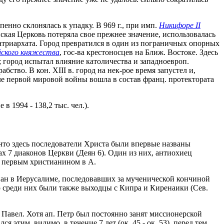
пенно склонялась к упадку. В 969 г., при имп.
Никифоре II
йская Церковь потеряла свое прежнее значение, использовалась
Патриархата. Город превратился в один из пограничных опорных
ского княжества
, гос-ва крестоносцев на Ближ. Востоке. Здесь
); город испытал влияние католичества и западноевроп.
ство. В кон. XIII в. город на нек-рое время запустел и,
ле первой мировой войны вошла в состав франц. протектората
 1994 - 138,2 тыс. чел.).
, что здесь последователи Христа были впервые названы
ах 7 диаконов Церкви (Деян 6). Один из них, антиохиец
л первым христианином в А.
иан в Иерусалиме, последовавших за мученической кончиной
о среди них были также выходцы с Кипра и Киренаики (Сев.
Павел. Хотя ап. Петр был постоянно занят миссионерской
 этим, видимо, в течение 7 лет (ок. 45 - ок. 53), перед тем