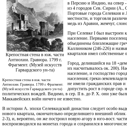
в Персию и Индию, на север - 
из 4 городов Сев. Сирии (А.,
Портовые города Селевкия и 
местности, и торговля различ
медь из Аравии, жемчуг, слон
При Селевке I был выстроен к
население. Первыми поселенца
объединены близлежащие греч.
Каллиником (246-226) и назва
кварталов имел собственные 
Крепостная стена в юж. части
Антиохии. Гравюра. 1799 г.
Город, делившийся на 18 «дем
Фрагмент. (Музей искусств
их насчитывалось ок. 200). Н
Гарвардского ун-та)
население, и господство горо
населения; греки-землевладел
Крепостная стена в юж. части
не имели гражданских прав и 
Антиохии. Гравюра. 1799 г. Фрагмент.
допустить рост в городе сир.
(Музей искусств Гарвардского ун-та)
политических вождей. Видимо, в сер. II в. до Р. Х. они уже б
Маккавейских войн ничего не известно.
В истории А. эпохи Селевкидской династии следует особо выд
нового квартала, окончательно определившего внешний облик а
2-3), и, вероятно, он же построил новую агору в юго-вост. ча
воспроизводился на монетах города и сохранился в многочисле