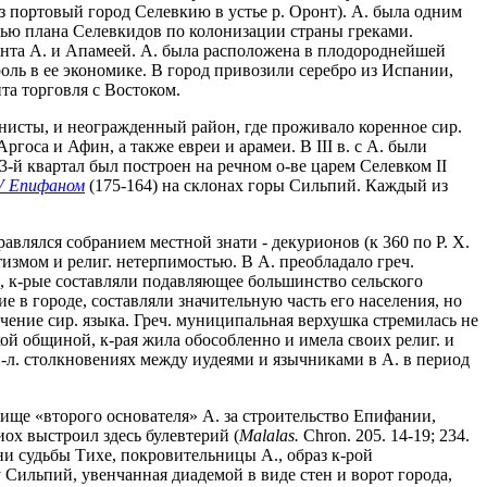
ез портовый город Селевкию в устье р. Оронт). А. была одним
стью плана Селевкидов по колонизации страны греками.
нта А. и Апамеей. А. была расположена в плодороднейшей
ль в ее экономике. В город привозили серебро из Испании,
та торговля с Востоком.
онисты, и неогражденный район, где проживало коренное сир.
госа и Афин, а также евреи и арамеи. В III в. с А. были
3-й квартал был построен на речном о-ве царем Селевком II
V Епифаном
(175-164) на склонах горы Сильпий. Каждый из
авлялся собранием местной знати - декурионов (к 360 по Р. Х.
тизмом и религ. нетерпимостью. В А. преобладало греч.
и, к-рые составляли подавляющее большинство сельского
в городе, составляли значительную часть его населения, но
учение сир. языка. Греч. муниципальная верхушка стремилась не
кой общиной, к-рая жила обособленно и имела своих религ. и
к.-л. столкновениях между иудеями и язычниками в А. в период
ище «второго основателя» А. за строительство Епифании,
ох выстроил здесь булевтерий (
Malalas.
Chron. 205. 14-19; 234.
ини судьбы Тихе, покровительницы А., образ к-рой
 Сильпий, увенчанная диадемой в виде стен и ворот города,