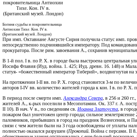
покровительница Антиохии
Тихе. Кон. IV в.
(Британский музей. Лондон)
Богиня судьбы и покровительница
Антиохии Тихе. Кон. IV в.
(Британский музей. Лондон)
При имп. Октавиане Августе Сирия получила статус имп. прови
непосредственно подчинявшийся императору. Под командовани
прокуратора. После рим. завоевания А., сохранив муниципаль
В 1-й пол. I в. по Р. Х. в городе была выстроена центральная 
Иосифа Флавия (Иуд. война. 1. 425; Иуд. древн. 16. 148) и Мала
статуя- «божественный император Тиберий», воздвигнутая на 
На протяжении I-II вв. по Р. Х. город становится 3-м по вели
авторов I-IV вв. количество жителей города к кон. I в. по Р. Х.
В период после смерти имп.
Александра Севера
, в 256 и 260 г
жителей А., к-рых поселили в Месопотамии. Ок. 337 г. А. постр
II 10). В нач. V в., по сведениям св.
Иоанна Златоуста
, в горо
пожаром был уничтожен центр города; сильное землетрясение 26
паломников, прибывших в город на праздник Вознесения, и П
связи с чем жители были на 3 года освобождены от уплаты нало
полностью оказался разрушен (
Прокопий.
Война с персами. II 8
общественные здания отстраивались с еще большей роскошью, ж