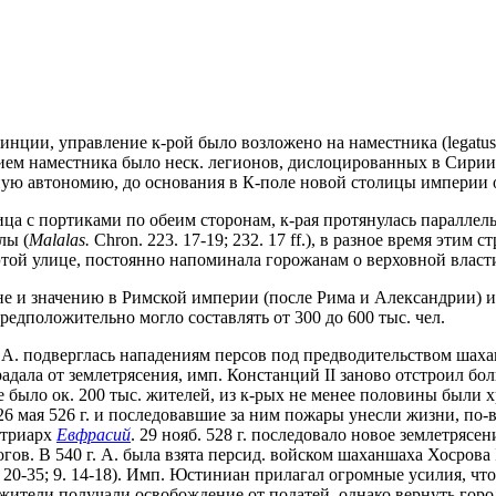
нции, управление к-рой было возложено на наместника (legatus 
ем наместника было неск. легионов, дислоцированных в Сирии.
ную автономию, до основания в К-поле новой столицы империи о
улица с портиками по обеим сторонам, к-рая протянулась параллел
лы (
Malalas.
Chron. 223. 17-19; 232. 17 ff.), в разное время эти
этой улице, постоянно напоминала горожанам о верховной власт
чине и значению в Римской империи (после Рима и Александрии) и 
 предположительно могло составлять от 300 до 600 тыс. чел.
г., А. подверглась нападениям персов под предводительством ша
адала от землетрясения, имп. Констанций II заново отстроил бол
де было ок. 200 тыс. жителей, из к-рых не менее половины были 
 мая 526 г. и последовавшие за ним пожары унесли жизни, по-ви
атриарх
Евфрасий
. 29 нояб. 528 г. последовало новое землетрясени
гов. В 540 г. А. была взята персид. войском шаханшаха Хосрова
. 20-35; 9. 14-18). Имп. Юстиниан прилагал огромные усилия, чт
ители получали освобождение от податей, однако вернуть город