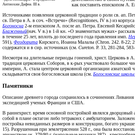
Антиохии Дафна. III в.
как поставить епископом А. Е
Источниками появления церковной традиции о роли св. ап. Пет
св. Петра в А. в соч. «Встречи» (Recognitiones, IV в.) из корпус
Богоносца
2-м епископом А. после ап. Петра. Евсевий Кесарийски
Блаженный
(нач. V в.) в 1-й кн. «О знаменитых мужах» рассказ
в течение 25 лет, вплоть до последнего года правления имп.
Не
591),
Феодорита
Кирского, Иоанна Малалы (Chron. 242. 8-22; 246
содержатся и в сир. источниках (см.
Cureton.
Р. 33, 281-284, 583-
Несмотря на длительные периоды гонений, христ. Церковь в А. 
традиция церковных Соборов, в к-рых участвовало большое чис
империи, А. стала центром церковной организации азиатской ч
складывается своя богословская школа (см.
Богословские школы
Памятники
Описание древнего города сохранилось в сочинениях Ливания (3
экспедицией ученых Франции и США.
В раннехрист. время основной постройкой являлся дворцовый ар
собой в плане октагон либо тетраконх с амбулаторием. Заложе
постройка невиданных размеров и конструкции, богато украшен
15). Разрушенная при землетрясении 528 г., она была восстан
арианством ок. 379/80 г. (напольные мозаики 387),- крестооб