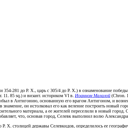
или 354-281 до Р. Х., царь с 305/4 до Р. Х.) в ознаменование по
r. 11. 85 sq.) и визант. историком VI в.
Иоанном Малалой
(Chron. 1
был в Антигонию, основанную его врагом Антигоном, и вознес м
в знамение, он истолковал его как веление построить новый гор
ительного материала, а ее жителей переселили в новый город. 
обавляет, что, основав город, Селевк выполнил волю Александр
. до Р. Х. столицей державы Селевкидов, определилось ее геогра