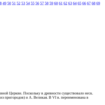
8
49
50
51
52
53
54
55
56
57
58
59
60
61
62
63
64
65
66
67
68
69
лавной Церкви. Поскольку в древности существовало неск.
 из пригородов) и А. Великая. В VI в. переименована в