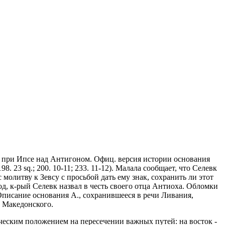
беды при Ипсе над Антигоном. Офиц. версия истории основания
98. 23 sq.; 200. 10-11; 233. 11-12). Малала сообщает, что Селевк
олитву к Зевсу с просьбой дать ему знак, сохранить ли этот
од, к-рый Селевк назвал в честь своего отца Антиоха. Обломки
Описание основания А., сохранившееся в речи Ливания,
а Македонского.
фическим положением на пересечении важных путей: на восток -