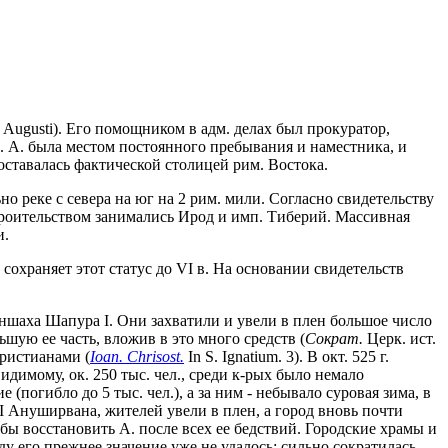
Augusti). Его помощником в адм. делах был прокуратор,
 А. была местом постоянного пребывания и наместника, и
ставалась фактической столицей рим. Востока.
ьно реке с севера на юг на 2 рим. мили. Согласно свидетельству
м строительством занимались Ирод и имп. Тиберий. Массивная
и.
сохраняет этот статус до VI в. На основании свидетельств
ханшаха Шапура I. Они захватили и увели в плен большое число
ьшую ее часть, вложив в это много средств (
Сократ.
Церк. ист.
христианами (
Ioan. Chrisost.
In S. Ignatium. 3). В окт. 525 г.
димому, ок. 250 тыс. чел., среди к-рых было немало
е (погибло до 5 тыс. чел.), а за ним - небывало суровая зима, в
 I Ануширвана, жителей увели в плен, а город вновь почти
обы восстановить А. после всех ее бедствий. Городские храмы и
у его прежнее значение уже не удалось: сильно сократилась