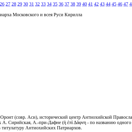
26
27
28
29
30
31
32
33
34
35
36
37
38
39
40
41
42
43
44
45
46
47
4
иарха Московского и всея Руси Кирилла
на р. Оронт (совр. Аси), исторический центр Антиохийской Правос
к А. Сирийская, А.-при-Дафне (ἡ ἐπὶ Δάφνη - по названию одного
 в титулатуру Антиохийских Патриархов.