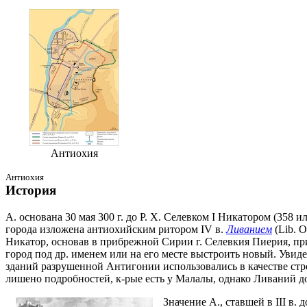
Антиохия
Антиохия
История
А. основана 30 мая 300 г. до Р. Х. Селевком I Никатором (358 
города изложена антиохийским ритором IV в.
Ливанием
(Lib. O
Никатор, основав в прибрежной Сирии г. Селевкия Пиерия, при
город под др. именем или на его месте выстроить новый. Увиде
зданий разрушенной Антигонии использовались в качестве стро
лишено подробностей, к-рые есть у Малалы, однако Ливаний д
Значение А., ставшей в III в