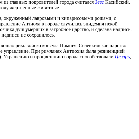
им из главных покровителей города считался
Зевс
Касийский.
столу жертвенные животные.
фна, окруженный лавровыми и кипарисовыми рощами, с
В правление Антиоха в городе случилась эпидемия некой
возчика душ умерших в загробное царство, и сделана надпись-
й надписи не сохранилось.
д вошло рим. войско консула Помпея. Селевкидское царство
ое управление. При римлянах Антиохия была резиденцией
s). Украшению и процветанию города способствовали
Цезарь
,