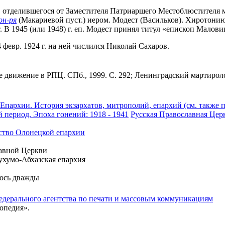
, отделившегося от Заместителя Патриаршего Местоблюстителя 
он-ря
(Макариевой пуст.) иером. Модест (Васильков). Хиротони
. В 1945 (или 1948) г. еп. Модест принял титул «епископ Малов
 февр. 1924 г. на ней числился Николай Сахаров.
 движение в РПЦ. СПб., 1999. С. 292; Ленинградский мартиролог, 
Епархии. История экзархатов, митрополий, епархий (см. также 
 период. Эпоха гонений: 1918 - 1941
Русская Православная Цер
ство Олонецкой епархии
авной Церкви
ухумо-Абхазская епархия
лось дважды
едерального агентства по печати и массовым коммуникациям
опедия».