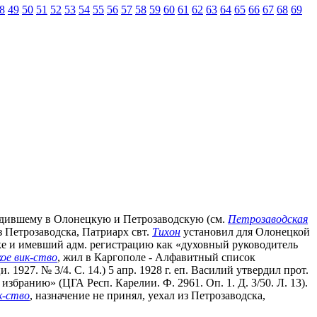
8
49
50
51
52
53
54
55
56
57
58
59
60
61
62
63
64
65
66
67
68
69
 входившему в Олонецкую и Петрозаводскую (см.
Петрозаводская
з Петрозаводска, Патриарх свт.
Тихон
установил для Олонецкой
ке и имевший адм. регистрацию как «духовный руководитель
ое вик-ство
, жил в Каргополе - Алфавитный список
27. № 3/4. С. 14.) 5 апр. 1928 г. еп. Василий утвердил прот.
збранию» (ЦГА Респ. Карелии. Ф. 2961. Оп. 1. Д. 3/50. Л. 13).
к-ство
, назначение не принял, уехал из Петрозаводска,