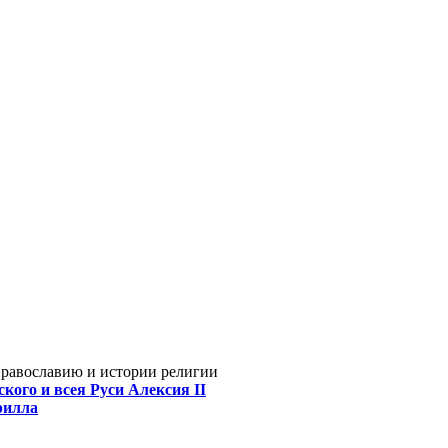
Православию и истории религии
кого и всея Руси Алексия II
рилла