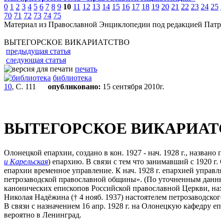
0
1
2
3
4
5
6
7
8
9
10
11
12
13
14
15
16
17
18
19
20
21
22
23
24
25
70
71
72
73
74
75
Материал из Православной Энциклопедии под редакцией Патр
ВЫТЕГОРСКОЕ ВИКАРИАТСТВО
предыдущая статья
следующая статья
печать
библиотека
10
, С. 111
опубликовано:
15 сентября 2010г.
ВЫТЕГОРСКОЕ ВИКАРИАТ
Олонецкой епархии, создано в кон. 1927 - нач. 1928 г., назва
и Карельская
) епархию. В связи с тем что занимавший с 1920 г
епархии временное управление. К нач. 1928 г. епархией управ
петрозаводской православной общины». (По уточненным данным,
канонических епископов Российской православной Церкви, наход
Николая Надёжина († 4 нояб. 1937) настоятелем петрозаводског
В связи с назначением 16 апр. 1928 г. на Олонецкую кафедру е
вероятно в Ленинград.