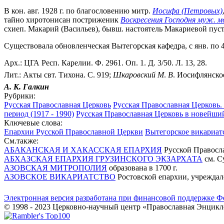
В кон. авг. 1928 г. по благословению митр.
Иосифа (Петровых)
тайно хиротонисан постриженик
Воскресения Господня муж. м
схиеп. Макарий (Васильев), бывш. настоятель Макариевой пуст
Существовала обновленческая Вытегорская кафедра, с янв. по 4
Арх.: ЦГА Респ. Карелии. Ф. 2961. Оп. 1. Д. 3/50. Л. 13, 28.
Лит.: Акты свт. Тихона. С. 919;
Шкаровский
М
.
В
. Иосифлянское
А. К.
Галкин
Рубрики:
Русская Православная Церковь
Русская Православная Церковь. 
период (1917 - 1990)
Русская Православная Церковь в новейший
Ключевые слова:
Епархии Русской Православной Церкви
Вытегорское викариат
См.также:
АБАКАНСКАЯ И ХАКАССКАЯ ЕПАРХИЯ
Русской Правосл
АБХАЗСКАЯ ЕПАРХИЯ ГРУЗИНСКОГО ЭКЗАРХАТА
см. С
АЗОВСКАЯ МИТРОПОЛИЯ
образована в 1700 г.
АЗОВСКОЕ ВИКАРИАТСТВО
Ростовской епархии, учрежда
Электронная версия разработана при финансовой поддержке Ф
© 1998 - 2023 Церковно-научный центр «Православная Энцикл