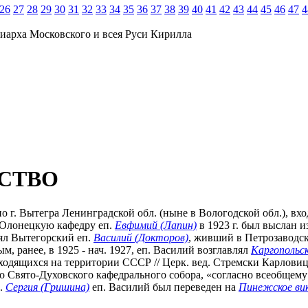
26
27
28
29
30
31
32
33
34
35
36
37
38
39
40
41
42
43
44
45
46
47
4
иарха Московского и всея Руси Кирилла
СТВО
но по г. Вытегра Ленинградской обл. (ныне в Вологодской обл.),
. Олонецкую кафедру еп.
Евфимий (Лапин)
в 1923 г. был выслан и
лял Вытегорский еп.
Василий (Докторов)
, живший в Петрозаводс
 ранее, в 1925 - нач. 1927, еп. Василий возглавлял
Каргопольск
ящихся на территории СССР // Церк. вед. Стремски Карловици. 19
о Свято-Духовского кафедрального собора, «согласно всеобщему и
п.
Сергия (Гришина)
еп. Василий был переведен на
Пинежское ви