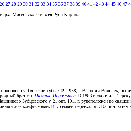
26
27
28
29
30
31
32
33
34
35
36
37
38
39
40
41
42
43
44
45
46
47
4
иарха Московского и всея Руси Кирилла
оцкого у. Тверской губ.- 7.09.1938, г. Вышний Волочёк, ныне Т
юродный брат мч.
Михаила Новосёлова
. В 1883 г. окончил Тверск
-Чашниково Зубцовского у. 21 окт. 1911 г. рукоположен во свяще
ерковный дом конфискован. В. с семьей переехал в г. Кашин, зат