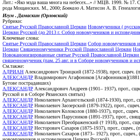
Лит.: «Яко мзда ваша многа на небесех...» // МЦВ. 1999. № 17. С
рода Мощанских. М., 2000;
Бовкало
А
. Матисон А. В. Генеалоги
Игум
.
Дамаскин
(Орловский)
Рубрики:
Святые Русской Православной Церкви
Новомученики ( русские
Церкви Русской (до 2013 г. Собор новомучеников и исповедник
Ключевые слова:
Святые Русской Православной Церкви
Собор новомучеников и 
Церкви
Священномученики Русской Православной Церкви
Но
Новоканонизированные святые Русской Православной Церкви 
священномученик (пам. 25 авг. и в Соборе новомучеников и и
См.также:
АДРИАН
Александрович Троицкий (1872-1938), прот, сщмч. (п
АЛЕКСАНДР
Владимирович Агафоников [Агафонников](1881 - 1
Бутове пострадавших)
АЛЕКСАНДР
Александрович Андреев (1901– 1937), прот., сщм
Русской и в Соборе Рязанских святых)
АЛЕКСАНДР
Николаевич Архангельский (1874-1930), прот., 
АЛЕКСАНДР
Николаевич Заозерский (1879-1922), прот., сщмч
АЛЕКСАНДР
Николаевич Колоколов (1880-1937), прот., сщмч.
АЛЕКСАНДР
Николаевич Парусников (1891-1937), прот., свящ
АЛЕКСАНДР
Николаевич Преображенский († 1918), прот., сщ
АЛЕКСАНДР
Несторович Сахаров (1875-1937), прот., сщмч., 
АЛЕКСАНДР
Николаевич Сахаров (1873– 1927), прот., сщмч.
новомучеников и исповедников Церкви Русской)