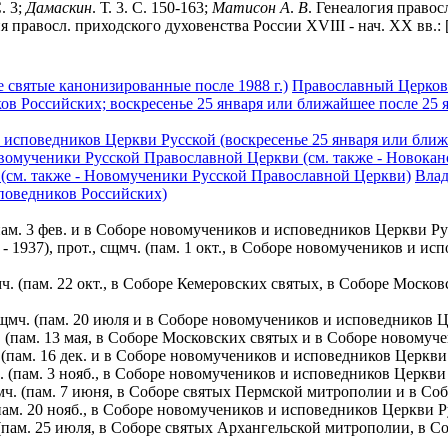
. 3;
Дамаскин
. Т. 3. С. 150-163;
Матисон
А
.
В
. Генеалогия правос
я правосл. приходского духовенства России XVIII - нач. XX вв.: [
 святые канонизированные после 1988 г.)
Православный Церковн
ов Российских; воскресенье 25 января или ближайшее после 25 
исповедников Церкви Русской (воскресенье 25 января или ближ
вомученики Русской Православной Церкви (см. также - Новока
(см. также - Новомученики Русской Православной Церкви)
Влад
споведников Российских)
ам. 3 фев. и в Соборе новомучеников и исповедников Церкви Ру
937), прот., сщмч. (пам. 1 окт., в Соборе новомучеников и ис
ч. (пам. 22 окт., в Соборе Кемеровских святых, в Соборе Моск
сщмч. (пам. 20 июля и в Соборе новомучеников и исповедников 
. (пам. 13 мая, в Соборе Московских святых и в Соборе новому
 (пам. 16 дек. и в Соборе новомучеников и исповедников Церкви
. (пам. 3 нояб., в Соборе новомучеников и исповедников Церкв
мч. (пам. 7 июня, в Соборе святых Пермской митрополии и в Со
(пам. 20 нояб., в Соборе новомучеников и исповедников Церкви 
, (пам. 25 июля, в Соборе святых Архангельской митрополии, в 