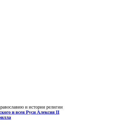
Православию и истории религии
кого и всея Руси Алексия II
рилла