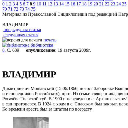
0
1
2
3
4
5
6
7
8
9
10
11
12
13
14
15
16
17
18
19
20
21
22
23
24
25
70
71
72
73
74
75
Материал из Православной Энциклопедии под редакцией Патр
ВЛАДИМИР
предыдущая статья
следующая статья
печать
библиотека
8
, С. 639
опубликовано:
19 августа 2009г.
ВЛАДИМИР
Димитриевич Мощанский (15.06.1866, погост Заборовье Вышневол
и исповедников Российских), прот. Из семьи священника, дво
Рогачёве Тверской губ. В 1900 г. переведен в с. Архангельское
в сан протоиерея. В 1924 г. храм в с. Спасском был закрыт, ц
Ко времени ареста был за штатом по возрасту.