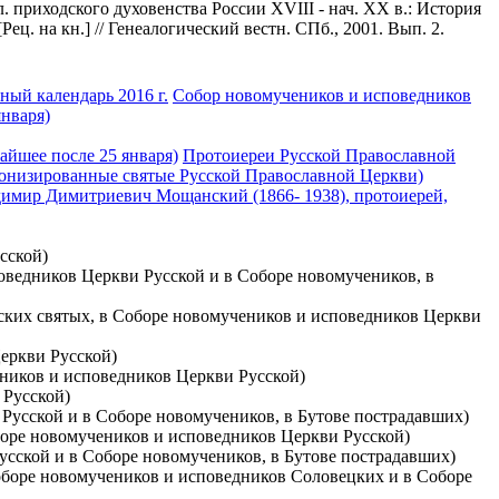
л. приходского духовенства России XVIII - нач. XX в.: История
Рец. на кн.] // Генеалогический вестн. СПб., 2001. Вып. 2.
ый календарь 2016 г.
Собор новомучеников и исповедников
января)
айшее после 25 января)
Протоиереи Русской Православной
нонизированные святые Русской Православной Церкви)
имир Димитриевич Мощанский (1866- 1938), протоиерей,
сской)
поведников Церкви Русской и в Соборе новомучеников, в
овских святых, в Соборе новомучеников и исповедников Церкви
Церкви Русской)
чеников и исповедников Церкви Русской)
 Русской)
и Русской и в Соборе новомучеников, в Бутове пострадавших)
боре новомучеников и исповедников Церкви Русской)
Русской и в Соборе новомучеников, в Бутове пострадавших)
Соборе новомучеников и исповедников Соловецких и в Соборе