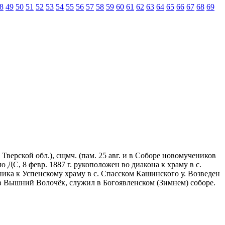
8
49
50
51
52
53
54
55
56
57
58
59
60
61
62
63
64
65
66
67
68
69
верской обл.), сщмч. (пам. 25 авг. и в Соборе новомучеников
ую ДС, 8 февр. 1887 г. рукоположен во диакона к храму в с.
нника к Успенскому храму в с. Спасском Кашинского у. Возведен
ем в Вышний Волочёк, служил в Богоявленском (Зимнем) соборе.