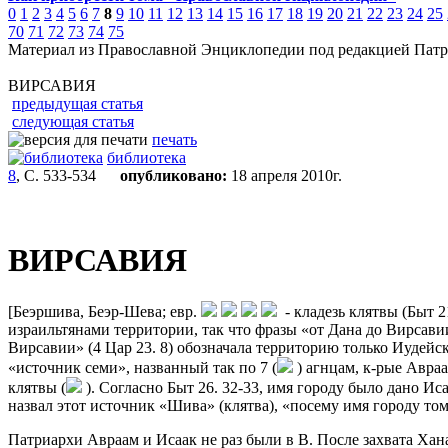
0
1
2
3
4
5
6
7
8
9
10
11
12
13
14
15
16
17
18
19
20
21
22
23
24
25
70
71
72
73
74
75
Материал из Православной Энциклопедии под редакцией Патр
ВИРСАВИЯ
предыдущая статья
следующая статья
печать
библиотека
8
, С. 533-534
опубликовано:
18 апреля 2010г.
ВИРСАВИЯ
[Беэршива, Беэр-Шева; евр.
- кладезь клятвы (Быт 2
израильтянами территории, так что фразы «от Дана до Вирсавии» 
Вирсавии» (4 Цар 23. 8) обозначала территорию только Иудейск
«источник семи», названный так по 7 (
) агнцам, к-рые Авраа
клятвы (
). Согласно Быт 26. 32-33, имя городу было дано Иса
назвал этот источник «Шива» (клятва), «посему имя городу тому
Патриархи Авраам и Исаак не раз были в В. После захвата Хан