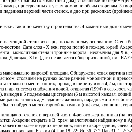
построек планом (4-комнатный дом), стоявшими по периметру холм
 2 камер, пристроенных к углам домов по обеим сторонам. За в
падением верхней части стенок, а дно при раскопках (пройдено 2
чески, так и по качеству строительства: 4-комнатный дом отмеч
ства мощной стены из сырца по каменному основанию. Стена бы
го-востока. Дата слоя - Х век; город погиб в пожаре, к-рый Ах
лемента - монолитная стена и тройные ворота - необычны для Х в.
охе Давида», XI в. (дата не является общепризнанной, см.: EAEHL.
ан на максимально широкой площади. Обнаружена ясная картина 
ласисом, стоявшей на руинах более ранней монолитной и превосх
та стояли на месте ранних; проход в ширину имел 4,2 м, по стор
 и др. система снабжения водой, открытая (1994) в сев.-вост. ча
 м), выводя к 5 подземным цистернам (6 м высотой каждая, общи
тами располагались адм. здание с жилыми, парадными и хозяйст
де было найдено много тарной керамики (пифосы, кувшины, горш
илища» от стенок и верхней части 4-рогого жертвенника (на не
опытки Ахарони открыть в B. храм, аналогичный найденному в Ар
ых объектов более поздних периодов, или во дворе здания, слева 
мах первосвящ. Езекии (4 Цар 18. 22; Ис 36. 7; 2 Пар 31. 1, 2; 32.