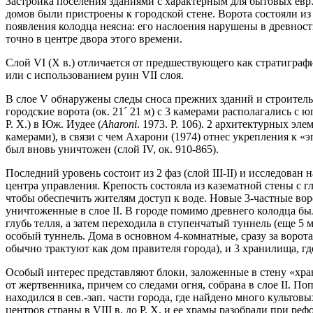
Застройка поселения зданиями с характерным для бытовых евр. 
домов были пристроены к городской стене. Ворота состояли из
появления колодца неясна: его наслоения нарушены в древности 
точно в центре двора этого времени.
Слой VI (X в.) отличается от предшествующего как стратиграфи
или с использованием руин VII слоя.
В слое V обнаружены следы сноса прежних зданий и строитель
городские ворота (ок. 21
´
21 м) с 3 камерами располагались с ю
Р. Х.) в Юж. Иудее (
Aharoni
. 1973. P. 106). 2 архитектурных э
камерами), в связи с чем Ахарони (1974) отнес укрепления к «эп
был вновь уничтожен (слой IV, ок. 910-865).
Последний уровень состоит из 2 фаз (слой III-II) и исследов
центра управления. Крепость состояла из казематной стены с г
чтобы обеспечить жителям доступ к воде. Новые 3-частные воро
уничтоженные в слое II. В городе помимо древнего колодца была
глубь телля, а затем переходила в ступенчатый туннель (еще 5
особый туннель. Дома в основном 4-комнатные, сразу за воро
обычно трактуют как дом правителя города), и 3 хранилища, г
Особый интерес представляют блоки, заложенные в стену «хран
от жертвенника, причем со следами огня, собрана в слое II. П
находился в сев.-зап. части города, где найдено много культов
центров страны в VIII в. до Р. Х. и ее храмы разобрали при рефор