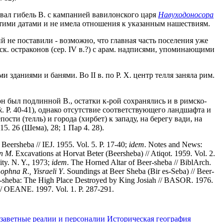
вал гибель В. с кампанией вавилонского царя
Навуходоносора
 этими датами и не имела отношения к указанным нашествиям.
ий не поставили - возможно, что главная часть поселения уже
ск. остраконов (сер. IV в.?) с арам. надписями, упоминающими
зданиями и банями. Во II в. по Р. Х. центр телля заняла рим.
 он был подлинной В., остатки к-рой сохранялись и в римско-
k
. P. 40-41), однако отсутствие соответствующего ландшафта и
ости (телль) и города (хирбет) к западу, на берегу вади, на
. 26 (Шема), 28; 1 Пар 4. 28).
Beersheba // IEJ. 1955. Vol. 5. P. 17-40;
idem
. Notes and News:
n
M
. Excavations at Horvat Beter (Beersheba) // Atiqot. 1959. Vol. 2.
ity. N. Y., 1973;
idem
. The Horned Altar of Beer-sheba // BiblArch.
ophna
R
.
,
Yisraeli
Y
. Soundings at Beer Sheba (Bir es-Seba) // Beer-
r-sheba: The High Place Destroyed by King Josiah // BASOR. 1976.
// OEANE. 1997. Vol. 1. P. 287-291.
заветные реалии и персоналии
Историческая география