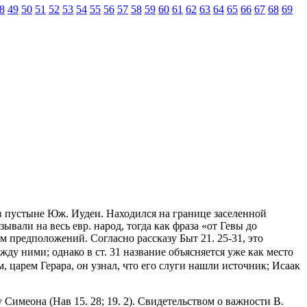
8
49
50
51
52
53
54
55
56
57
58
59
60
61
62
63
64
65
66
67
68
69
од в пустыне Юж. Иудеи. Находился на границе заселенной
зывали на весь евр. народ, тогда как фраза «от Гевы до
м предположений. Согласно рассказу Быт 21. 25-31, это
ду ними; однако в ст. 31 название объясняется уже как место
м, царем Герара, он узнал, что его слуги нашли источник; Исаак
Симеона (Нав 15. 28; 19. 2). Свидетельством о важности В.