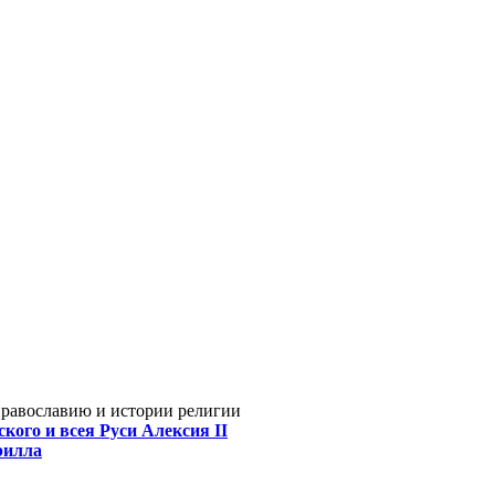
Православию и истории религии
кого и всея Руси Алексия II
рилла