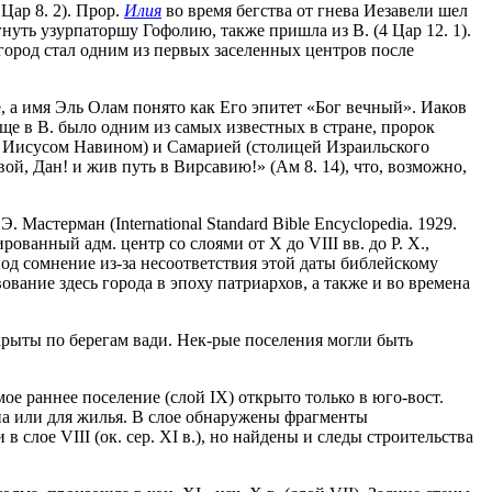
Цар 8. 2). Прор.
Илия
во время бегства от гнева Иезавели шел
гнуть узурпаторшу Гофолию, также пришла из В. (4 Цар 12. 1).
о город стал одним из первых заселенных центров после
, а имя Эль Олам понято как Его эпитет «Бог вечный». Иаков
лище в В. было одним из самых известных в стране, пророк
е Иисусом Навином) и Самарией (столицей Израильского
вой, Дан! и жив путь в Вирсавию!» (Ам 8. 14), что, возможно,
Мастерман (International Standard Bible Encyclopedia. 1929.
ированный адм. центр со слоями от Х до VIII вв. до Р. Х.,
я под сомнение из-за несоответствия этой даты библейскому
ование здесь города в эпоху патриархов, а также и во времена
ткрыты по берегам вади. Нек-рые поселения могли быть
ое раннее поселение (слой IX) открыто только в юго-вост.
рна или для жилья. В слое обнаружены фрагменты
слое VIII (ок. сер. XI в.), но найдены и следы строительства