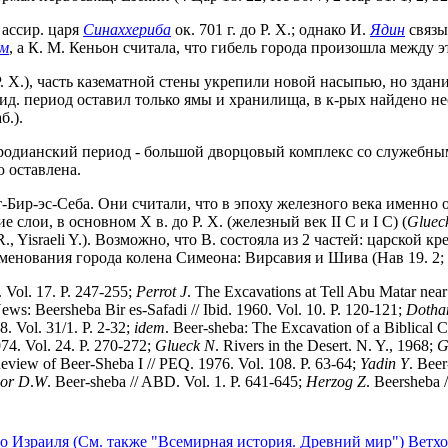
 ассир. царя
Синаххериба
ок. 701 г. до Р. Х.; однако И.
Ядин
связы
м
, а К. М. Кеньон считала, что гибель города произошла между
Р. Х.), часть казематной стены укрепили новой насыпью, но здан
сид. период оставил только ямы и хранилища, в к-рых найдено не
б.).
иродианский период - большой дворцовый комплекс со служебными 
 оставлена.
ет-Бир-эс-Себа. Они считали, что в эпоху железного века именно
 слои, в основном Х в. до Р. Х. (железный век II C и I C) (
Gluec
israeli Y.). Возможно, что В. состояла из 2 частей: царской креп
енования города колена Симеона: Вирсавия и Шива (Нав 19. 2; 15
. Vol. 17. P. 247-255;
Perrot
J
. The Excavations at Tell Abu Matar near 
ews: Beersheba Bir es-Safadi // Ibid. 1960. Vol. 10. P. 120-121;
Dotha
8. Vol. 31/1. P. 2-32;
idem
. Beer-sheba: The Excavation of a Biblical C
974. Vol. 24. P. 270-272;
Glueck
N
. Rivers in the Desert. N. Y., 1968;
G
Review of Beer-Sheba I // PEQ. 1976. Vol. 108. P. 63-64;
Yadin
Y
. Bee
or
D
.
W
. Beer-sheba // ABD. Vol. 1. P. 641-645;
Herzog
Z
. Beersheba 
о Израиля (См. также "Всемирная история. Древний мир")
Ветхо