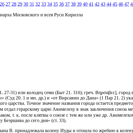
26
27
28
29
30
31
32
33
34
35
36
37
38
39
40
41
42
43
44
45
46
47
4
иарха Московского и всея Руси Кирилла
1. 27-31) или колодец семи (Быт 21. 31б); греч. Βηρσαβεε], гор
(Суд 20. 1 и мн. др.) и «от Вирсавии до Дана» (1 Пар 21. 2) ука
ого царства. Точное значение названия города остается предмето
м отдал герарскому царю Авимелеху в знак заключения союза меж
аком, т. к. после клятвы о союзе с тем же или уже др. Авимелехо
 Беэршива до сего дня» (ст. 33).
аана В. принадлежала колену Иуды и отошла по жребию к колену 