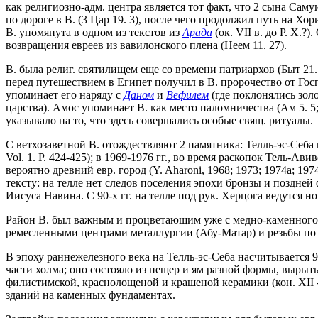
как религиозно-адм. центра является тот факт, что 2 сына Сам
по дороге в В. (3 Цар 19. 3), после чего продолжил путь на Хо
В. упомянута в одном из текстов из
Арада
(ок. VII в. до Р. Х.
возвращения евреев из вавилонского плена (Неем 11. 27).
В. была религ. святилищем еще со времени патриархов (Быт 21
перед путешествием в Египет получил в В. пророчество от Госп
упоминает его наряду с
Даном
и
Вефилем
(где поклонялись зол
царства). Амос упоминает В. как место паломничества (Ам 5. 5;
указывало на то, что здесь совершались особые свящ. ритуалы.
С ветхозаветной В. отождествляют 2 памятника: Телль-эс-Себа и
Vol. 1. P. 424-425); в 1969-1976 гг., во время раскопок Тель-Ав
вероятно древний евр. город (Y. Aharoni, 1968; 1973; 1974а; 19
тексту: на телле нет следов поселения эпохи бронзы и поздней
Иисуса Навина. С 90-х гг. на телле под рук. Херцога ведутся н
Район В. был важным и процветающим уже с медно-каменного век
ремесленными центрами металлургии (Абу-Матар) и резьбы по 
В эпоху раннежелезного века на Телль-эс-Себа насчитывается 9
части холма; оно состояло из пещер и ям разной формы, вырыт
филистимской, краснолощеной и крашеной керамики (кон. XII - 
зданий на каменных фундаментах.