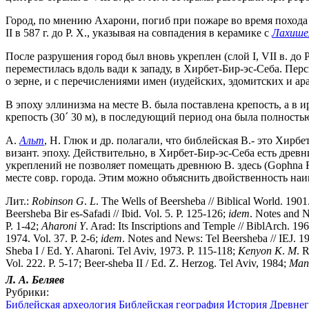
Город, по мнению Ахарони, погиб при пожаре во время похода
II в 587 г. до Р. Х., указывая на совпадения в керамике с
Лахише
После разрушения город был вновь укреплен (слой I, VII в. до 
переместилась вдоль вади к западу, в Хирбет-Бир-эс-Себа. Пер
о зерне, и с перечислениями имен (иудейских, эдомитских и ара
В эпоху эллинизма на месте В. была поставлена крепость, а в 
крепость (30
´
30 м), в последующий период она была полностью
А.
Альт
, Н. Глюк и др. полагали, что библейская В.- это Хирб
визант. эпоху. Действительно, в Хирбет-Бир-эс-Себа есть древние
укреплений не позволяет помещать древнюю В. здесь (Gophna R., Y
месте совр. города. Этим можно объяснить двойственность наим
Лит.:
Robinson
G
.
L
. The Wells of Beersheba // Biblical World. 1901
Beersheba Bir es-Safadi // Ibid. Vol. 5. P. 125-126;
idem
. Notes and N
P. 1-42;
Aharoni
Y
. Arad: Its Inscriptions and Temple // BiblArch. 196
1974. Vol. 37. P. 2-6;
idem
. Notes and News: Tel Beersheba // IEJ. 1
Sheba I / Ed. Y. Aharoni. Tel Aviv, 1973. P. 115-118;
Kenyon
K
.
M
. 
Vol. 222. P. 5-17; Beer-sheba II / Ed. Z. Herzog. Tel Aviv, 1984;
Man
Л. А.
Беляев
Рубрики:
Библейская археология
Библейская география
История Древнег