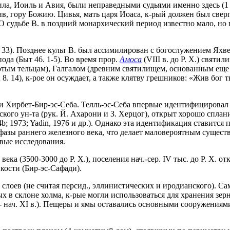
уила, Иоиль и Авия, были неправедными судьями именно здесь (1 
рив, гору Божию. Цивья, мать царя Иоаса, к-рый должен был свер
?). О судьбе В. в поздний монархический период известно мало, н
. 33). Позднее культ В. был ассимилирован с богослужением Яхве
ода (Быт 46. 1-5). Во время прор.
Амоса
(VIII в. до Р. Х.) святи
отым тельцам), Галгалом (древним святилищем, основанным ещ
 8. 14), к-рое он осуждает, а также клятву грешников: «Жив бог т
 Хирбет-Бир-эс-Себа. Телль-эс-Себа впервые идентифицировал Э. 
ивского ун-та (рук. Й. Ахарони и З. Херцог), открыт хорошо сплан
74b; 1973; Yadin, 1976 и др.). Однако эта идентификация ставитс
 фазы раннего железного века, что делает маловероятным существ
овые исследования.
а (3500-3000 до Р. Х.), поселения нач.-сер. IV тыс. до Р. Х. о
кости (Бир-эс-Сафади).
 слоев (не считая персид., эллинистических и иродианского). Сам
ых в склоне холма, к-рые могли использоваться для хранения зе
нач. XI в.). Пещеры и ямы оставались основными сооружениями в 