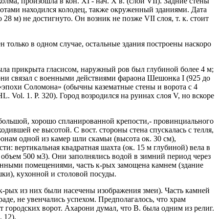
а, произошла в кон. XI - нач. X в. (слой VII). Задние стены
оротами находился колодец, также окруженный зданиями. Дата
8 м) не достигнуто. Он возник не позже VII слоя, т. к. стоит
ен только в одном случае, остальные здания построены наскоро
ла прикрыта гласисом, наружный ров был глубиной более 4 м;
арони связал с военными действиями фараона Шешонка I (925 до
, «эпохи Соломона» (обычны казематные стены и ворота с 4
 Vol. 1. P. 320). Город
возродился на руинах слоя V, но вскоре
небольшой, хорошо спланированной крепости,- провинциального
одившей ее высотой. С вост. стороны стена спускалась с телля,
онам одной из камер шли скамьи (высота ок. 30 см),
сти: вертикальная квадратная шахта (ок. 15 м глубиной) вела в
й объем 500 м3). Они заполнялись водой в зимний период через
венными помещениями, часть к-рых замощена камнем (здание
ки), кухонной и столовой посуды.
к-рых из них были насечены изображения змеи). Часть камней
аде, не увенчались успехом. Предполагалось, что храм
от городских ворот. Ахарони думал, что В. была одним из религ.
 12).