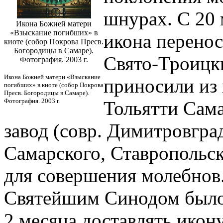
шнурах. С 20 
Икона Божией матери
«Взыскание погибших» в
икона перено
киоте (собор Покрова Пресв.
Богородицы в Самаре).
Свято-Троицки
Фотография. 2003 г.
Икона Божией матери «Взыскание
приносили из 
погибших» в киоте (собор Покрова
Пресв. Богородицы в Самаре).
Фотография. 2003 г.
Тольятти Сама
завод (совр. Димитровград
Самарского, Ставропольск
для совершения молебнов
Святейшим Синодом было 
2 месяца доставлять икону