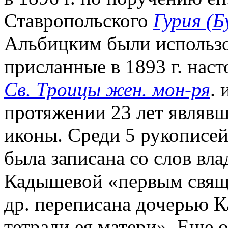
Ставропольского
Гурия (Б
Альбицким были использо
присланные в 1893 г. нас
Св. Троицы жен. мон-ря
. 
протяжении 23 лет являвш
иконы. Среди 5 рукописей
была записана со слов в
Кадышевой «первым свящ
др. переписана дочерью 
тетради ея матери». Еще 