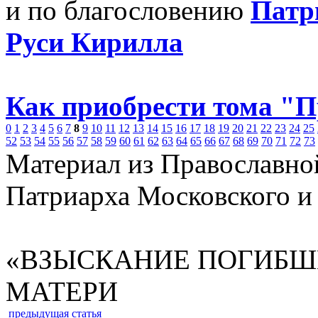
и по благословению
Патр
Руси Кирилла
Как приобрести тома "
0
1
2
3
4
5
6
7
8
9
10
11
12
13
14
15
16
17
18
19
20
21
22
23
24
25
52
53
54
55
56
57
58
59
60
61
62
63
64
65
66
67
68
69
70
71
72
73
Материал из Православно
Патриарха Московского и
«ВЗЫСКАНИЕ ПОГИБШ
МАТЕРИ
предыдущая статья