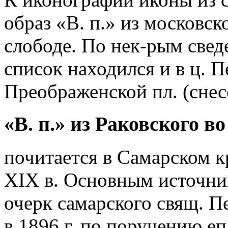
образ «В. п.» из московск
слободе. По нек-рым свед
список находился и в ц. П
Преображенской пл. (снесе
«В. п.» из Раковского в
почитается в Самарском кр
XIX в. Основным источник
очерк самарского свящ. П
в 1896 г. по поручению еп