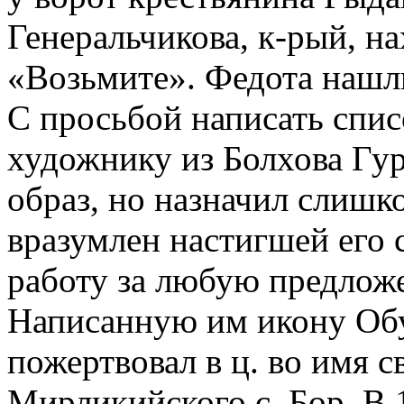
Генеральчикова, к-рый, на
«Возьмите». Федота нашли
С просьбой написать спис
художнику из Болхова Гур
образ, но назначил слишк
вразумлен настигшей его 
работу за любую предложе
Написанную им икону Обу
пожертвовал в ц. во имя с
Мирликийского с. Бор. В 1