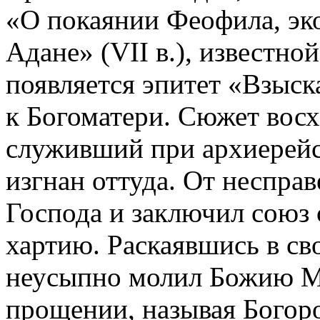
«О покаянии Феофила, эко
Адане» (VII в.), известной
появляется эпитет «Взыс
к Богоматери. Сюжет восх
служивший при архиерейс
изгнан оттуда. От неспра
Господа и заключил союз 
хартию. Раскаявшись в св
неусыпно молил Божию Ма
прощении, называя Богор