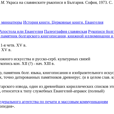
М
. Украса на славянските ръкописи в България. София, 1973. С.
, миниатюры
История книги. Церковные книги. Евангелия
 Апостола или Евангелия
Палеография славянская
Рукописи болг
 в.; памятник болгарского книгописания, книжной иллюминации и
-я четв. XV в.
, XV в.
ижного искусства и русско-серб. культурных связей
пись кон. XII (?) - нач. XIII в.
, памятник болг. языка, книгописания и изобразительного искусс
х, точно датированных памятников древнерус. (и в целом слав
болгарского извода, один из древнейших кириллических списков э
относится к типу служебных Евангелий-апракос (полный)
едерального агентства по печати и массовым коммуникациям
опедия».