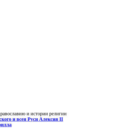
Православию и истории религии
кого и всея Руси Алексия II
рилла