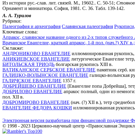
Из истории рус.-слав. лит. связей. М., 19602.. С. 50-51;
Стоянов
Орнамент и миниатюра. София, 1981. С. 36. Табл. 139-142.
А.
А.
Турилов
Рубрики:
Палеография и археография
Славянская палеография
Рукописи
Ключевые слова:
Апракос, славянское название одного из 2-х типов служебного
Врачанское Евангелие, краткий апракос, 1-й пол. (нач.?) XIV
См.также:
АНДРОНИКОВО ЕВАНГЕЛИЕ
иллюминированная рукопись, 1
АНИКИЕВСКОЕ ЕВАНГЕЛИЕ
литургическое Евангелие тетр
БИТОЛЬСКАЯ ТРИОДЬ
болгарская рукопись XIII в.
ВАТИКАНСКОЕ СЕРБСКОЕ ЕВАНГЕЛИЕ
памятник серб. кн
ГАЛИЦКО-ВОЛЫНСКОЕ ЕВАНГЕЛИЕ
галицко-волынская руко
ГАЛИЧСКОЕ ЕВАНГЕЛИЕ
1357 г.
ДОБРЕЙШЕВО ЕВАНГЕЛИЕ
[Евангелие попа Добрейша], тетр
ДОБРИЛОВО ЕВАНГЕЛИЕ
апракос полный, один из немноги
пол. XII в.
ДОБРОМИРОВО ЕВАНГЕЛИЕ
(нач. (?) XII в.), тетр средне
ЕВАНГЕЛИЕ ФЕДОРА КОШКИ
иллюминированная рукопись, 
Электронная версия разработана при финансовой поддержке Ф
© 1998 - 2023 Церковно-научный центр «Православная Энцикл