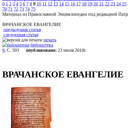
0
1
2
3
4
5
6
7
8
9
10
11
12
13
14
15
16
17
18
19
20
21
22
23
24
25
70
71
72
73
74
75
Материал из Православной Энциклопедии под редакцией Патр
ВРАЧАНСКОЕ ЕВАНГЕЛИЕ
предыдущая статья
следующая статья
печать
библиотека
9
, С. 503
опубликовано:
23 июля 2010г.
ВРАЧАНСКОЕ ЕВАНГЕЛИЕ