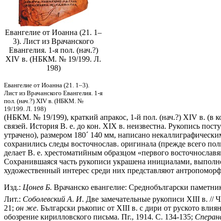
Евангелие от Иоанна (21. 1–
3). Лист из Врачанского
Евангелия. 1-я пол. (нач.?)
XIV в. (НБКМ. № 19/199. Л.
198)
Евангелие от Иоанна (21. 1–3).
Лист из Врачанского Евангелия. 1-я
пол. (нач.?) XIV в. (НБКМ. №
19/199. Л. 198)
(НБКМ. № 19/199), краткий апракос, 1-й пол. (нач.?) XIV в. (в
связей. История В. е. до кон. XIX в. неизвестна. Рукопись пос
утрачено), размером 180
´
140 мм, написано некаллиграфическим
сохранились следы восточнослав. оригинала (прежде всего пол
делает В. е. хрестоматийным образцом «первого восточнослав
Сохранившаяся часть рукописи украшена инициалами, выполне
художественный интерес среди них представляют антропоморфны
Изд.:
Цонев
Б
. Врачанско евангелие: Среднобългарски паметник о
Лит.:
Соболевский
А
.
И
. Две замечательные рукописи XIII в. // 
21;
он
же
. Български ръкопис от XIII в. с дири от руското влиян
обозрение кирилловского письма. Пг., 1914. С. 134-135;
Сперан