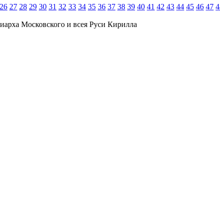
26
27
28
29
30
31
32
33
34
35
36
37
38
39
40
41
42
43
44
45
46
47
4
иарха Московского и всея Руси Кирилла