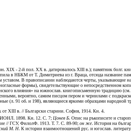
 кон. XIX - 2-й пол. XX в. датировалось XIII в.); памятник болг
тупила в НБКМ от Т. Димитриева из г. Враца, отсюда название памя
 уставом. В правописании наблюдаются черты, указывающие на п
ногласные формы), свидетельствующие о непосредственном копир
янского влияния» на южнослав. книгописьменную традицию (см.
нными, вероятно, самим писцом пером и чернилами с подкраск
е (л. 91 об. и 198), являющиеся яркими образцами народной тр
т XIII в. // Български старини. София, 1914. Кн. 4.
ЧИОНЛ. 1898. Кн. 12. С. 7;
Цонев
Б
. Опис на ръкописите и старопе
ие // ГСУ, ФилолФ. 1913. Т. 7. С. 89-90;
он
же
. История на бълга
ский
М
.
Н
. К истории взаимоотношений рус. и югослав. литерату