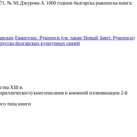
 71. № 50;
Джурова
А
. 1000 години българска ръкописна книга:
арские
Евангелие. Рукописи (см. также Новый Завет. Рукописи)
 русско-болгарских культурных связей
тва ХIII в.
. кириллического) книгописания и книжной иллюминации 2-й
того типа книги