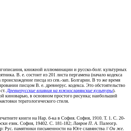
. книгописания, книжной иллюминации и русско-болг. культурных
тника. В. е. состоит из 201 листа пергамена (начало кодекса
роисхождение писца из сев.-зап. Болгарии. В то же время
овании писцом В. е. древнерус. кодекса. Это обстоятельство
 ст.
Древнерусские влияния на южнославянские культуры
).
ой киноварью, в основном простого рисунка; наибольший
актовки тератологического стиля.
чатните книги на Нар. б-ка в София. София, 1910. Т. 1. С. 20-
рски език. София, 19402. С. 181-182;
Лавров
П
.
А
. Палеогр.
р: Рус. памятники письменности на Юге славянства //
Он
же
.