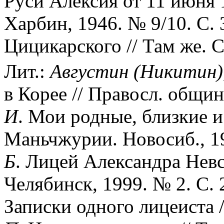
Руси Алексия от 11 июня 1
Харбин, 1946. № 9/10. С.
Цицикарского // Там же. С
Лит.:
Августин
(Никитин)
в Корее // Правосл. общин
И
. Мои родные, близкие и
Маньчжурии. Новосиб., 19
Б
. Лицей Александра Невск
Челябинск, 1999. № 2. С. 
Записки одного лицеиста /