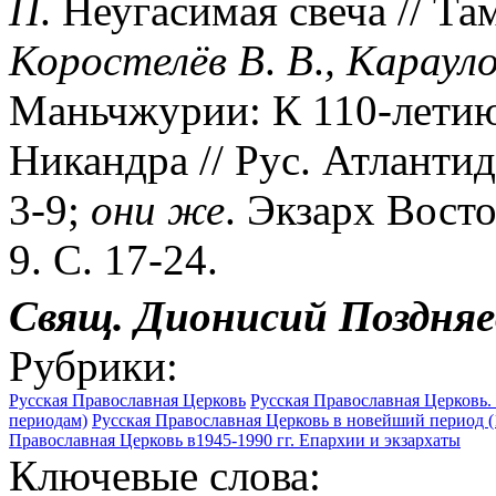
П
. Неугасимая свеча // Та
Коростелёв
В
.
В
.
,
Караул
Маньчжурии: К 110-летию
Никандра // Рус. Атлантида
3-9;
они
же
. Экзарх Вост
9. С. 17-24.
Свящ.
Дионисий
Поздняев
Рубрики:
Русская Православная Церковь
Русская Православная Церковь. 
периодам)
Русская Православная Церковь в новейший период (1
Православная Церковь в1945-1990 гг. Епархии и экзархаты
Ключевые слова: