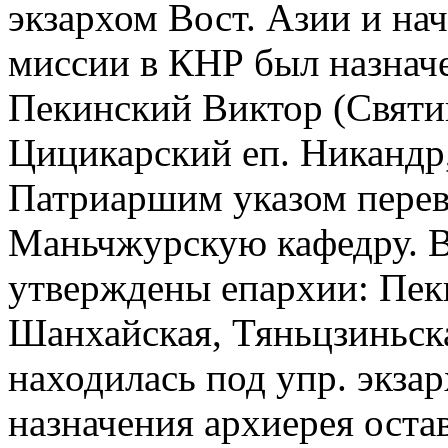
экзархом Вост. Азии и на
миссии в КНР был назначе
Пекинский Виктор (Святин
Цицикарский еп. Никандр, 
Патриаршим указом пере
Маньчжурскую кафедру. В
утверждены епархии: Пек
Шанхайская, Тяньцзиньска
находилась под упр. экзар
назначения архиерея оста