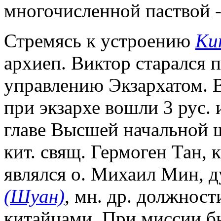
многочисленной паствой -
Стремясь к устроению
Ки
архиеп. Виктор старался п
управлению Экзархатом. 
при экзархе вошли 3 рус. 
главе Высшей начальной 
кит. свящ. Гермоген Тан,
являлся о. Михаил Мин, 
(Шуан)
, мн. др. должнос
китайцами. При миссии б