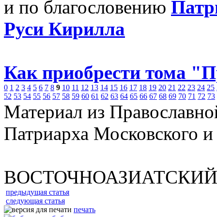
и по благословению
Патр
Руси Кирилла
Как приобрести тома "
0
1
2
3
4
5
6
7
8
9
10
11
12
13
14
15
16
17
18
19
20
21
22
23
24
25
52
53
54
55
56
57
58
59
60
61
62
63
64
65
66
67
68
69
70
71
72
73
Материал из Православно
Патриарха Московского и
ВОСТОЧНОАЗИАТСКИЙ
предыдущая статья
следующая статья
печать