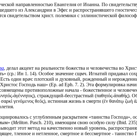
ической направленностью Евангелия от Иоанна. По свидетельств
едшего из Александрии в Эфес и распространявшего гностическ
яется свидетельством христ. полемики с эллинистической филосо
ва
, делал акцент на реальности божества и человечества во Хрис
ь» (ср.: Ин 1. 14). Особое значение сщмч. Игнатий придавал со
сть один врач: плотский и духовный, рожденный и нерожденный,
 Христос Господь наш» (Ep
.
ad Eph. 7. 2). Эта формулировка нач
 совмещены противоположные начала - божественное и человече
νητός-ἀγέννητος), страждущий-бесстрастный (παθητός-ἀπαθής). 
σαρκὶ γενόμενος θεός), истинная жизнь в смерти (ἐν θανάτῳ ζωὴ 
олетия.
социировалось с углубленным раскрытием «таинства Господа», ос
имым» (
Meliton
. Pasch. 210), имеющим свою особую силу (Ibid. 235
ыводит этот метод на качественно новый уровень, распространяя
ящее, тленное и нетленное, смертное и бессмертное - таинство Па