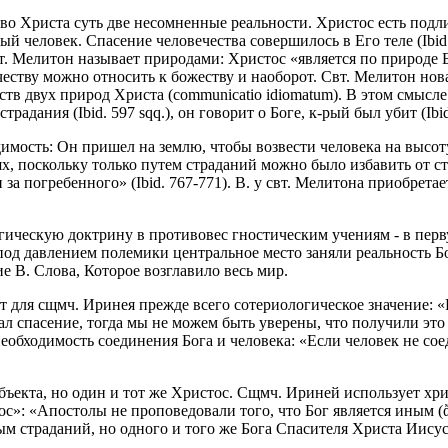
чество Христа суть две несомненные реальности. Христос есть по
чный человек. Спасение человечества совершилось в Его теле (Ibi
вт. Мелитон называет природами: Христос «является по природе Б
ечеству можно относить к божеству и наоборот. Свт. Мелитон но
 двух природ Христа (communicatio idiomatum). В этом смысле он
дания (Ibid. 597 sqq.), он говорит о Боге, к-рый был убит (Ibid
имость: Он пришел на землю, чтобы возвести человека на высоту н
х, поскольку только путем страданий можно было избавить от с
 за погребенного» (Ibid. 767-771). В. у свт. Мелитона приобрет
ическую доктрину в противовес гностическим учениям - в пер
под давлением полемики центральное место заняли реальность Б
е В. Слова, Которое возглавило весь мир.
ет для сщмч. Иринея прежде всего сотериологическое значение: 
вал спасение, тогда мы не можем быть уверены, что получили это
обходимость соединения Бога и человека: «Если человек не соед
субъекта, но один и тот же Христос. Сщмч. Ириней использует 
»: «Апостолы не проповедовали того, что Бог является иным (ἄλ
страданий, но одного и того же Бога Спасителя Христа Иисуса, в