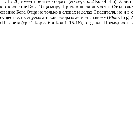
1. 15-20, имеет понятие «образ» (εἰκών, ср.: 2 Кор 4. 4-6). Хрис
ак откровение Бога Отца миру. Причем «невидимость» Отца означ
ровение Бога Отца не только в словах и делах Спасителя, но и в
существе, именуемом также «образом» и «началом» (
Philo
. Leg. 
Назарета (ср.: 1 Кор 8. 6 и Кол 1. 15-16), тогда как Премудрост