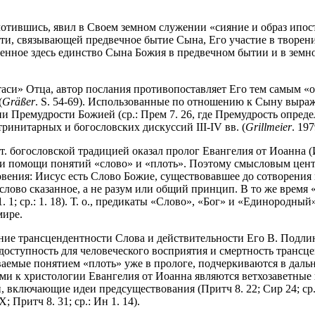
плотившись, явил в Своем земном служении «сияние и образ ипос
сти, связывающей предвечное бытие Сына, Его участие в творен
аченное здесь единство Сына Божия в предвечном бытии и в зем
и» Отца, автор послания противопоставляет Его тем самым «образ
(
Gräßer
. S. 54-69). Использованные по отношению к Сыну выраж
и Премудрости Божией (ср.: Прем 7. 26, где Премудрость определ
 тринитарных и богословских дискуссий III-IV вв. (
Grillmeier
. 197
 богословской традицией оказал пролог Евангелия от Иоанна (Ин
 помощи понятий «слово» и «плоть». Поэтому смысловым центр
ровения: Иисус есть Слово Божие, существовавшее до сотворения ми
о слово сказанное, а не разум или общий принцип. В то же время
. 1; ср.: 1. 18). Т. о., предикаты «Слово», «Бог» и «Единородн
мире.
тание трансцендентности Слова и действительности Его В. Подл
оступность для человеческого восприятия и смертность трансце
ваемые понятием «плоть» уже в прологе, подчеркиваются в дал
изкими к христологии Евангелия от Иоанна являются ветхозаветны
й, включающие идеи предсуществования (Притч 8. 22; Сир 24; ср.: 
 Притч 8. 31; ср.: Ин 1. 14).