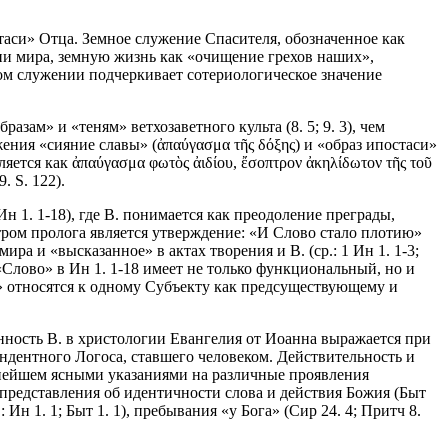
таси» Отца. Земное служение Спасителя, обозначенное как
ии мира, земную жизнь как «очищение грехов наших»,
ном служении подчеркивает сотериологическое значение
ам» и «теням» ветхозаветного культа (8. 5; 9. 3), чем
ения «сияние славы» (ἀπαύγασμα τῆς δόξης) и «образ ипостаси»
яется как ἀπαύγασμα φωτὸς ἀιδίου, ἔσοπτρον ἀκηλίδωτον τῆς τοῦ
9. S. 122).
 1. 1-18), где В. понимается как преодоление преграды,
ом пролога является утверждение: «И Слово стало плотию»
ра и «высказанное» в актах творения и В. (ср.: 1 Ин 1. 1-3;
 «Слово» в Ин 1. 1-18 имеет не только функциональный, но и
ый» относятся к одному Субъекту как предсуществующему и
инность В. в христологии Евангелия от Иоанна выражается при
ндентного Логоса, ставшего человеком. Действительность и
ьнейшем ясными указаниями на различные проявления
е представления об идентичности слова и действия Божия (Быт
Ин 1. 1; Быт 1. 1), пребывания «у Бога» (Сир 24. 4; Притч 8.