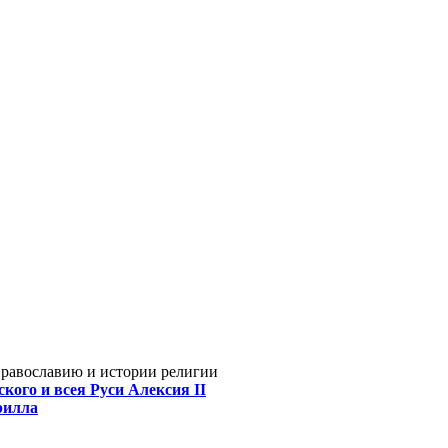
Православию и истории религии
кого и всея Руси Алексия II
рилла