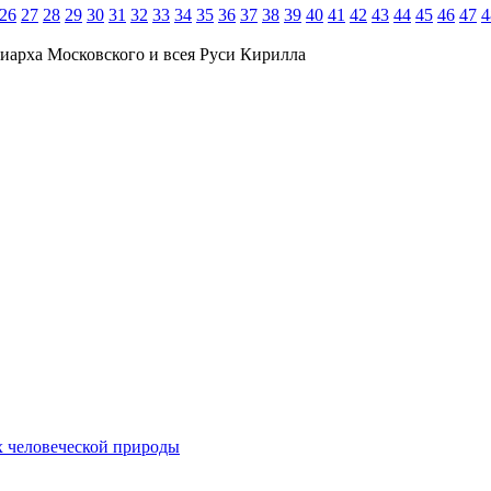
26
27
28
29
30
31
32
33
34
35
36
37
38
39
40
41
42
43
44
45
46
47
4
иарха Московского и всея Руси Кирилла
ях человеческой природы