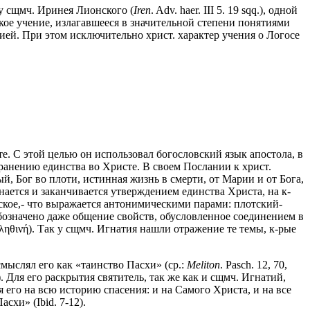
у сщмч. Иринея Лионского (
Iren
. Adv. haer. III 5. 19 sqq.), одной
ое учение, излагавшееся в значительной степени понятиями
фией. При этом исключительно христ. характер учения о Логосе
те. С этой целью он использовал богословский язык апостола, в
хранению единства во Христе. В своем Послании к христ.
 Бог во плоти, истинная жизнь в смерти, от Марии и от Бога,
инается и заканчивается утверждением единства Христа, на к-
ское,- что выражается антонимическими парами: плотский-
Обозначено даже общение свойств, обусловленное соединением в
ἀληθινή). Так у сщмч. Игнатия нашли отражение те темы, к-рые
мыслял его как «таинство Пасхи» (ср.:
Meliton
. Pasch. 12, 70,
). Для его раскрытия святитель, так же как и сщмч. Игнатий,
 его на всю историю спасения: и на Самого Христа, и на все
схи» (Ibid. 7-12).