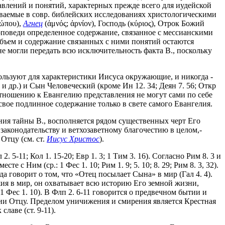
влений и понятий, характерных прежде всего для иудейской
зываемые в совр. библейских исследованиях христологическими
ρώπου),
Агнец
(ἀμνός; ἀρνίον), Господь (κύριος), Отрок Божий
проповеди определенное содержание, связанное с мессианскими
 объем и содержание связанных с ними понятий остаются
они не могли передать всю исключительность факта В., поскольку
ользуют для характеристики Иисуса окружающие, и никогда -
1 и др.) и Сын Человеческий (кроме Ин 12. 34; Деян 7. 56; Откр
 отношению к Евангелию представления не могут сами по себе
вое подлинное содержание только в свете самого Евангелия.
ния тайны В., восполняется рядом существенных черт Его
законодательству и ветхозаветному благочестию в целом,-
Отцу (см. ст.
Иисус Христос
).
 5-11; Кол 1. 15-20; Евр 1. 3; 1 Тим 3. 16). Согласно Рим 8. 3 и
 с Ним (ср.: 1 Фес 1. 10; Рим 1. 9; 5. 10; 8. 29; Рим 8. 3, 32).
говорит о том, что «Отец посылает Сына» в мир (Гал 4. 4).
жия в мир, он охватывает всю историю Его земной жизни,
 Фес 1. 10). В Флп 2. 6-11 говорится о предвечном бытии и
ии Отцу. Пределом уничижения и смирения является Крестная
лаве (ст. 9-11).