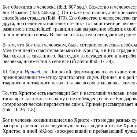
Бог облачился в человека (Ibid. 607 sqq.). Божество и челове
Бог Израиля (Ibid. 468 sqq.). Он также настоящий, а не призра
способным страдать (Ibid. 470). Его божество и человечество с
друга, но соединены настолько тесно, что свойственное челов
развитие в позднейшей традиции как выражение общения свойств
или причинил своему Владыке и Создателю невиданные ранее стра
В том, что Бог стал человеком, была сотериологическая необход
Мелитон центр спасительной миссии Христа, а в Его страдания
был связан за связанного, был судим за осужденного и погребен
человека, но вместил в себе всё (τὰ πάντα Ibid. 37-38).
III. Сщмч.
Ириней
, еп. Лионский,
формулировал свою христолог
предопределили тематику христологии сщмч. Иринея, в к-рой 
тварного и нетварного начал, а также всеохватывающее значени
То, что Христос есть настоящий Бог и настоящий человек, име
тогда враг так по-настоящему и не побежден; если не Бог даро
сотериологической перспективе сщмч. Ириней рассматривает не
(Ibid. III 26. 7-8).
Бог и человек, соединившиеся во Христе,- это не два разных 
распространение в последующую эпоху - «один и тот же Христос
Христос, и иной (ἄλλος) - воскресивший и пребывающий чуждым 