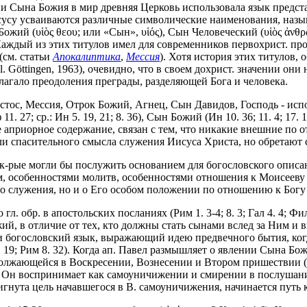
и Сына Божия в мир древняя Церковь использовала язык предста
З Иисусу усваиваются различные символические наименования, на
Божий (υἱὸς θεου; или «Сын», υἱός), Сын Человеческий (υἱὸς ἀνθ
р. Каждый из этих титулов имел для современников первохрист. 
(см. статьи
Апокалиптика
,
Мессия
). Хотя история этих титулов,
titel. Göttingen, 1963), очевидно, что в своем дохрист. значении 
лагало преодоления преграды, разделяющей Бога и человека.
стос, Мессия, Отрок Божий, Агнец, Сын Давидов, Господь - исп
 27; ср.: Ин 5. 19, 21; 8. 36), Сын Божий (Ин 10. 36; 11. 4; 17. 
ое априорное содержание, связан с тем, что никакие внешние по
и спасительного смысла служения Иисуса Христа, но обретают с
 к-рые могли бы послужить основанием для богословского описа
м, особенностями молитв, особенностями отношения к Моисееву 
о служения, но и о Его особом положении по отношению к Богу 
 обр. в апостольских посланиях (Рим 1. 3-4; 8. 3; Гал 4. 4; Фил 2.
, в отличие от тех, кто должны стать сынами вслед за Ним и вместе
богословский язык, выражающий идею предвечного бытия, когда 
 19; Рим 8. 32). Когда ап. Павел размышляет о явлении Сына Бо
одолжающейся в Воскресении, Вознесении и Втором пришествии (1
ом Он воспринимает как самоуничижении и смирении в послушан
игнута цель начавшегося в В. самоуничижения, начинается путь к с