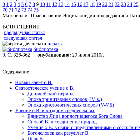
0
1
2
3
4
5
6
7
8
9
10
11
12
13
14
15
16
17
18
19
20
21
22
23
24
25
70
71
72
73
74
75
Материал из Православной Энциклопедии под редакцией Патр
ВОПЛОЩЕНИЕ
предыдущая статья
следующая статья
печать
библиотека
9
, С. 326-362
опубликовано:
29 июня 2010г.
Содержание
Новый Завет о В.
Святоотеческое учение о В.
Доникейский период
Эпоха тринитарных споров (IV в.)
Эпоха христологических споров (V-VII)
Учение о В. в позднем средневековье
Единство Лица воплотившегося Бога Слова
Способ В. и соединение природ
Учение о В. в связи с представлениями о состояни
Богочеловек как результат В.
Цель В.