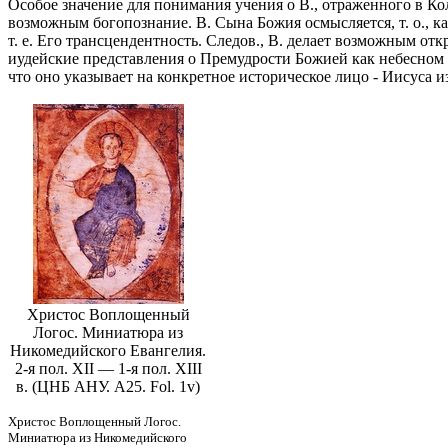
Особое значение для понимания учения о В., отраженного в Кол 
возможным богопознание. В. Сына Божия осмысляется, т. о., к
т. е. Его трансцендентность. Следов., В. делает возможным отк
иудейские представления о Премудрости Божией как небесном 
что оно указывает на конкретное историческое лицо - Иисуса из 
Христос Воплощенный
Логос. Миниатюра из
Никомедийского Евангелия.
2-я пол. XII — 1-я пол. XIII
в. (ЦНБ АНУ. А25. Fol. 1v)
Христос Воплощенный Логос.
Миниатюра из Никомедийского