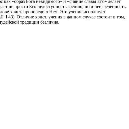
тос как «образ Бога невидимого» и «сияние славы Его» делает
ает не просто Его недоступность зрению, но и неизреченность,
 слове христ. проповеди о Нем. Это учение использует
All. I 43). Отличие христ. учения в данном случае состоит в том,
ь иудейской традиции безлична.