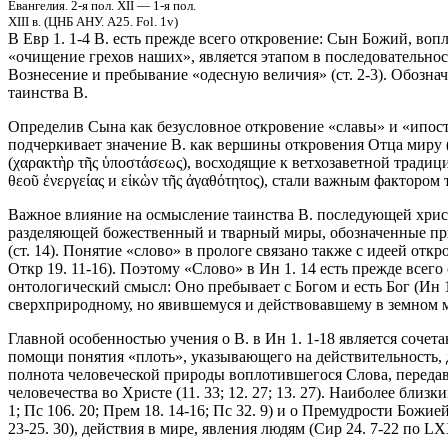
Евангелия. 2-я пол. XII — 1-я пол.
XIII в. (ЦНБ АНУ. А25. Fol. 1v)
В Евр 1. 1-4 В. есть прежде всего откровение: Сын Божий, во
«очищение грехов наших», является этапом в последовательно
Вознесение и пребывание «одесную величия» (ст. 2-3). Обозн
таинства В.
Определив Сына как безусловное откровение «славы» и «ипостас
подчеркивает значение В. как вершины откровения Отца миру 
(χαρακτὴρ τῆς ὑποστάσεως), восходящие к ветхозаветной традици
θεοῦ ἐνεργείας и εἰκὼν τῆς ἀγαθότητος), стали важным фактором
Важное влияние на осмысление таинства В. последующей христ.
разделяющей божественный и тварный миры, обозначенные при
(ст. 14). Понятие «слово» в прологе связано также с идеей отк
Откр 19. 11-16). Поэтому «Слово» в Ин 1. 14 есть прежде всег
онтологический смысл: Оно пребывает с Богом и есть Бог (Ин 1
сверхприродному, но явившемуся и действовавшему в земном 
Главной особенностью учения о В. в Ин 1. 1-18 является соче
помощи понятия «плоть», указывающего на действительность, д
полнота человеческой природы воплотившегося Слова, переда
человечества во Христе (11. 33; 12. 27; 13. 27). Наиболее бл
1; Пс 106. 20; Прем 18. 14-16; Пс 32. 9) и о Премудрости Божие
23-25. 30), действия в мире, явления людям (Сир 24. 7-22 по LXX;