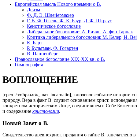
Европейская мысль Нового времени о В.
Деизм
Ф. Д. Э. Шлейермахер
Г. В. Ф. Гегель, Ф. К. Баур, Д. Ф. Штраус
Кенотическое богословие
Либеральное богословие: А. Ричль, А. фон Гарнак
Критика либерального богословия: М. Келер, И. Ве
К. Барт
Р. Бультман, Ф. Гогартен
В. Панненберг
Православное богословие XIX-XX вв. о В.
Гимнография
ВОПЛОЩЕНИЕ
[греч. ἐνσάρκωσις, лат. incarnatio], ключевое событие истори
природу. Вера в факт В. служит основанием христ. исповедани
конкретном историческом Лице, соединившем в Себе Божество 
и содержание
христологии
.
Новый Завет о В.
Свидетельство древнехрист. предания о тайне В. запечатлено 