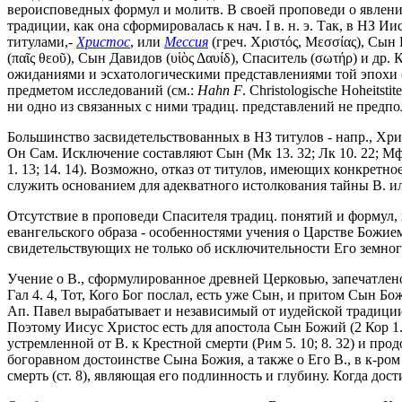
вероисповедных формул и молитв. В своей проповеди о явлени
традиции, как она сформировалась к нач. I в. н. э. Так, в Н
титулами,-
Христос
, или
Мессия
(греч. Χριστός, Μεσσίας), Сын 
(παῖς θεοῦ), Сын Давидов (υἱὸς Δαυίδ), Спаситель (σωτήρ) и д
ожиданиями и эсхатологическими представлениями той эпохи 
предметом исследований (см.:
Hahn
F
. Christologische Hoheits
ни одно из связанных с ними традиц. представлений не предпо
Большинство засвидетельствованных в НЗ титулов - напр., Хри
Он Сам. Исключение составляют Сын (Мк 13. 32; Лк 10. 22; Мф 11.
1. 13; 14. 14). Возможно, отказ от титулов, имеющих конкретн
служить основанием для адекватного истолкования тайны В. ил
Отсутствие в проповеди Спасителя традиц. понятий и формул,
евангельского образа - особенностями учения о Царстве Божие
свидетельствующих не только об исключительности Его земног
Учение о В., сформулированное древней Церковью, запечатлено гл.
Гал 4. 4, Тот, Кого Бог послал, есть уже Сын, и притом Сын Божий
Ап. Павел вырабатывает и независимый от иудейской традиции 
Поэтому Иисус Христос есть для апостола Сын Божий (2 Кор 1.
устремленной от В. к Крестной смерти (Рим 5. 10; 8. 32) и пр
богоравном достоинстве Сына Божия, а также о Его В., в к-р
смерть (ст. 8), являющая его подлинность и глубину. Когда дост