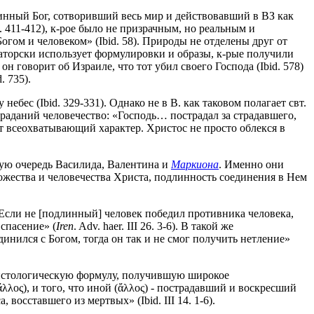
длинный Бог, сотворивший весь мир и действовавший в ВЗ как
d. 411-412), к-рое было не призрачным, но реальным и
огом и человеком» (Ibid. 58). Природы не отделены друг от
ваторски использует формулировки и образы, к-рые получили
 говорит об Израиле, что тот убил своего Господа (Ibid. 578)
. 735).
ебес (Ibid. 329-331). Однако не в В. как таковом полагает свт.
траданий человечество: «Господь… пострадал за страдавшего,
ает всеохватывающий характер. Христос не просто облекся в
вую очередь Василида, Валентина и
Маркиона
. Именно они
ожества и человечества Христа, подлинность соединения в Нем
«Если не [подлинный] человек победил противника человека,
 спасение» (
Iren
. Adv. haer. III 26. 3-6). В такой же
инился с Богом, тогда он так и не смог получить нетление»
христологическую формулу, получившую широкое
λος), и того, что иной (ἄλλος) - пострадавший и воскресший
осставшего из мертвых» (Ibid. III 14. 1-6).