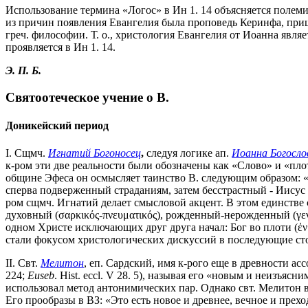
Использование термина «Логос» в Ин 1. 14 объясняется полем
из причин появления Евангелия была проповедь Керинфа, приш
греч. философии. Т. о., христология Евангелия от Иоанна явл
проявляется в Ин 1. 14.
Э. П. Б.
Святоотеческое учение о В.
Доникейский период
I. Сщмч.
Игнатий Богоносец
,
следуя логике ап.
Иоанна Богосло
к-ром эти две реальности были обозначены как «Слово» и «плот
общине Эфеса он осмысляет таинство В. следующим образом: «Е
сперва подверженный страданиям, затем бесстрастный - Иисус
ром сщмч. Игнатий делает смысловой акцент. В этом единстве
духовный (σαρκικός-πνευματικός), рожденный-нерожденный (γεν
одном Христе исключающих друг друга начал: Бог во плоти (ἐν 
стали фокусом христологических дискуссий в последующие ст
II. Свт.
Мелитон
, еп. Сардский,
имя к-рого еще в древности ас
224;
Euseb
. Hist. eccl. V 28. 5), называя его «новым и неизъясн
использовал метод антонимических пар. Однако свт. Мелитон в
Его прообразы в ВЗ: «Это есть новое и древнее, вечное и преход