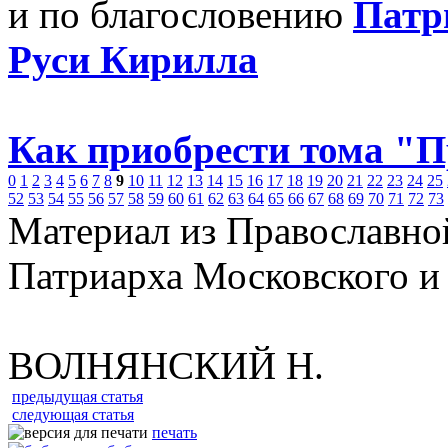
и по благословению
Патр
Руси Кирилла
Как приобрести тома "
0
1
2
3
4
5
6
7
8
9
10
11
12
13
14
15
16
17
18
19
20
21
22
23
24
25
52
53
54
55
56
57
58
59
60
61
62
63
64
65
66
67
68
69
70
71
72
73
Материал из Православно
Патриарха Московского и
ВОЛНЯНСКИЙ Н.
предыдущая статья
следующая статья
печать