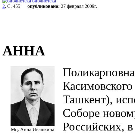
библиотека
2
, С. 455
опубликовано:
27 февраля 2009г.
АННА
Поликарповна
Касимовского у
Ташкент), исп
Соборе новом
Российских, в
Мц. Анна Ивашкина