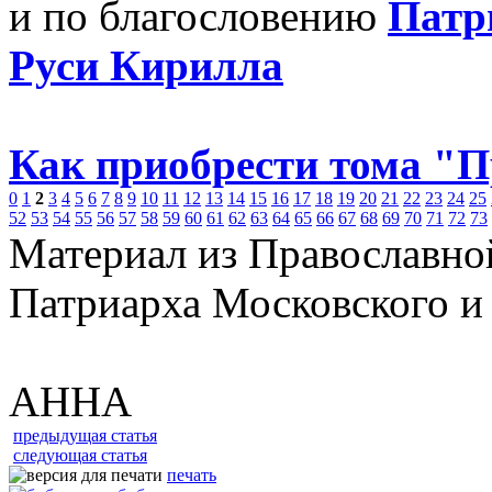
и по благословению
Патр
Руси Кирилла
Как приобрести тома "
0
1
2
3
4
5
6
7
8
9
10
11
12
13
14
15
16
17
18
19
20
21
22
23
24
25
52
53
54
55
56
57
58
59
60
61
62
63
64
65
66
67
68
69
70
71
72
73
Материал из Православно
Патриарха Московского и
АННА
предыдущая статья
следующая статья
печать