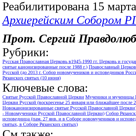
Реабилитирована 15 марта
Архиерейским Собором Р
Прот. Сергий Правдолюб
Рубрики:
Русская Православная Церковь в1945-1990 гг. Церковь и госуда
святые канонизированные после 1988 г.)
Православный Церковн
Русской (до 2013 г. Собор новомучеников и исповедников Росс
Рязанских святых (10 июня)
Ключевые слова:
Святые Русской Православной Церкви
Мученики и мученицы 
Церкви Русской (воскресенье 25 января или ближайшее после 2
Новоканонизированные святые Русской Православной Церкви
- Новомученики Русской Православной Церкви)
Собор Рязанск
исповедница (пам. 27 янв. и в Соборе новомучеников и испов
святых, в Соборе Рязанских святых)
См.также: