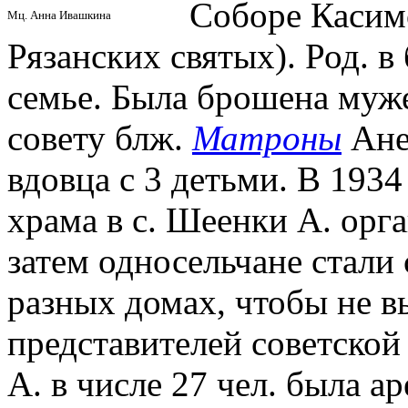
Соборе Касим
Мц. Анна Ивашкина
Рязанских святых). Род. в
семье. Была брошена муже
совету блж.
Матроны
Ане
вдовца с 3 детьми. В 1934
храма в с. Шеенки А. орг
затем односельчане стали
разных домах, чтобы не в
представителей советской 
А. в числе 27 чел. была а