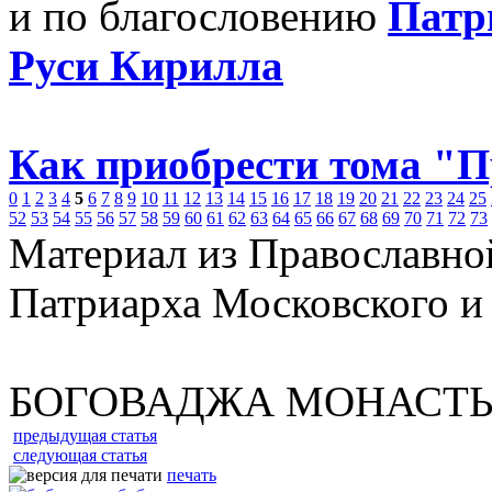
и по благословению
Патр
Руси Кирилла
Как приобрести тома "
0
1
2
3
4
5
6
7
8
9
10
11
12
13
14
15
16
17
18
19
20
21
22
23
24
25
52
53
54
55
56
57
58
59
60
61
62
63
64
65
66
67
68
69
70
71
72
73
Материал из Православно
Патриарха Московского и
БОГОВАДЖА МОНАСТЫ
предыдущая статья
следующая статья
печать