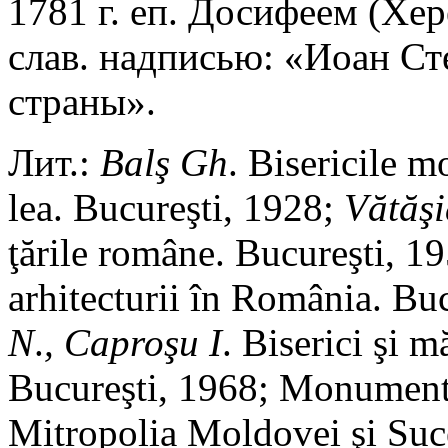
1781 г. еп. Досифеем (Хер
слав. надписью: «Иоан Ст
страны».
Лит.:
Bal
ş
Gh
. Bisericile 
lea. Bucureşti, 1928;
V
ă
t
ăş
ţările române. Bucureşti, 19
arhitecturii în România. Buc
N
.
,
Capro
ş
u
I
. Biserici şi 
Bucureşti, 1968; Monumente 
Mitropolia Moldovei şi Suce