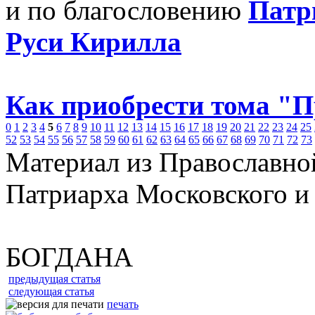
и по благословению
Патр
Руси Кирилла
Как приобрести тома "
0
1
2
3
4
5
6
7
8
9
10
11
12
13
14
15
16
17
18
19
20
21
22
23
24
25
52
53
54
55
56
57
58
59
60
61
62
63
64
65
66
67
68
69
70
71
72
73
Материал из Православно
Патриарха Московского и
БОГДАНА
предыдущая статья
следующая статья
печать