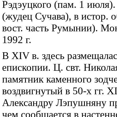
Рэдэуцкого (пам. 1 июля). 
(жудец Сучава), в истор. о
вост. часть Румынии). Мо
1992 г.
В XIV в. здесь размещала
епископии. Ц. свт. Никол
памятник каменного зодче
воздвигнутый в 50-х гг. XI
Александру Лэпушняну пр
чем сообщается в настенн