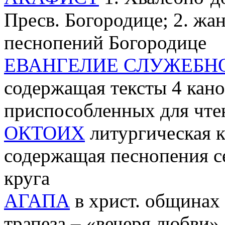
Пресв. Богородице; 2. ж
песнопений Богородице
ЕВАНГЕЛИЕ СЛУЖЕБН
содержащая тексты 4 кан
приспособленных для чте
ОКТОИХ
литургическая к
содержащая песнопения с
круга
АГАПА
в христ. общинах 
трапеза – «вечеря любви»