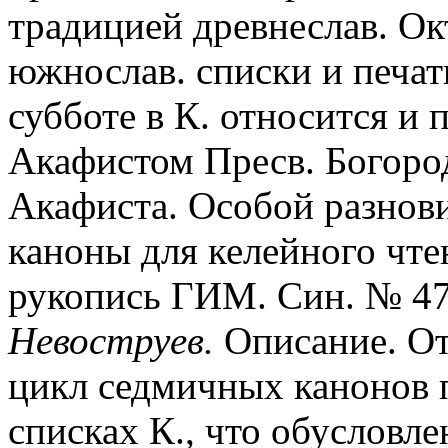
традицией древнеслав. Окт
южнослав. списки и печат
субботе в К. относится и 
Акафистом Пресв. Богород
Акафиста. Особой разнов
каноны для келейного чтен
рукопись ГИМ. Син. № 470
Невоструев.
Описание. Отд
цикл седмичных канонов п
списках К., что обусловл