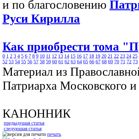
и по благословению
Патр
Руси Кирилла
Как приобрести тома "
0
1
2
3
4
5
6
7
8
9
10
11
12
13
14
15
16
17
18
19
20
21
22
23
24
25
52
53
54
55
56
57
58
59
60
61
62
63
64
65
66
67
68
69
70
71
72
73
Материал из Православно
Патриарха Московского и
КАНОННИК
предыдущая статья
следующая статья
печать