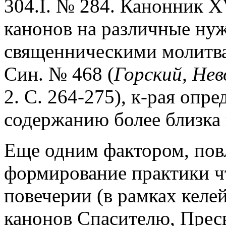
304.I. № 284. Канонник XV
канонов на различные нуж
священническими молитв
Син. № 468 (
Горский, Нев
2. С. 264-275), к-рая опре
содержанию более близка 
Еще одним фактором, пов
формирование практики чт
повечерии (в рамках келе
канонов Спасителю, Пресв