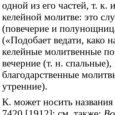
одной из его частей, т. к
келейной молитве: это сл
(повечерие и полунощница
(«Подобает ведати, како н
келейные молитвенные пос
вечерние (т. н. спальные)
благодарственные молитв
утренние).
К. может носить названи
7420 [1912]; см. также:
Во