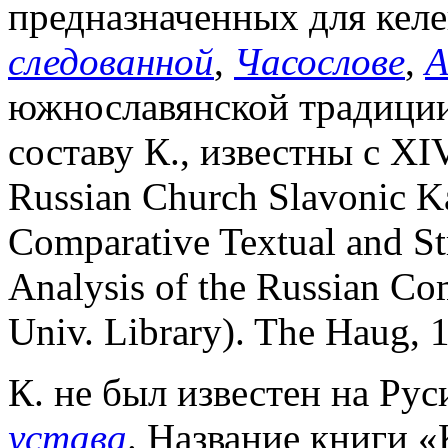
предназначенных для келе
следованной
,
Часослове
,
А
южнославянской традиции
составу К., известны с XIV
Russian Church Slavonic K
Comparative Textual and St
Analysis of the Russian Co
Univ. Library). The Haug, 
К. не был известен на Ру
устава
. Название книги 