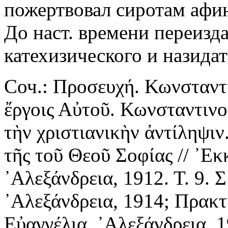
пожертвовал сиротам афи
До наст. времени переизд
катехизического и назида
Соч.: Προσευχή. Κωνσταντι
ἔργοις Αὐτοῦ. Κωνσταντινο
τὴν χριστιανικὴν ἀντίληψιν
τῆς τοῦ Θεοῦ Σοφίας // ᾿Εκ
᾿Αλεξάνδρεια, 1912. Τ. 9. 
᾿Αλεξάνδρεια, 1914; Πρακτι
Εὐαγγέλια. ᾿Αλεξάνδρεια, 1