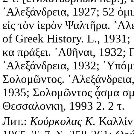
᾿Αλεξάνδρεια, 1927; 52 ὁμ
εἰς τὸν ἱερὸν Ψαλτῆρα. ᾿Αλ
of Greek History. L., 1931
κα πράξει. ᾿Αθῆναι, 1932;
᾿Αλεξάνδρεια, 1932; ῾Υπόμ
Σολομῶντος. ᾿Αλεξάνδρεια,
1935; Σολομῶντος ᾆσμα σμ
Θεσσαλονκη, 1993 2. 2 τ.
Лит.:
Κούρκολας Κ.
Καλλίνι