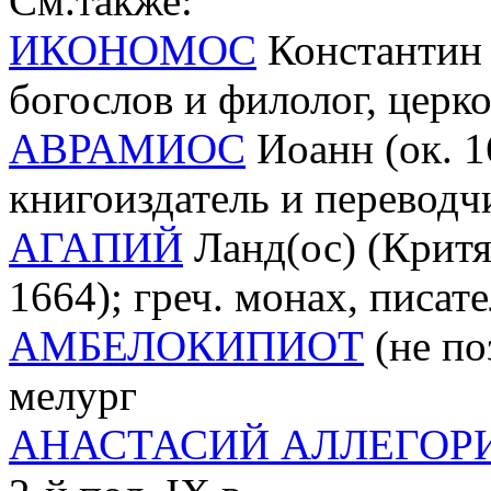
См.также:
ИКОНОМОС
Константин (
богослов и филолог, церк
АВРАМИОС
Иоанн (ок. 1
книгоиздатель и переводч
АГАПИЙ
Ланд(ос) (Критян
1664); греч. монах, писате
АМБЕЛОКИПИОТ
(не по
мелург
АНАСТАСИЙ АЛЛЕГОР