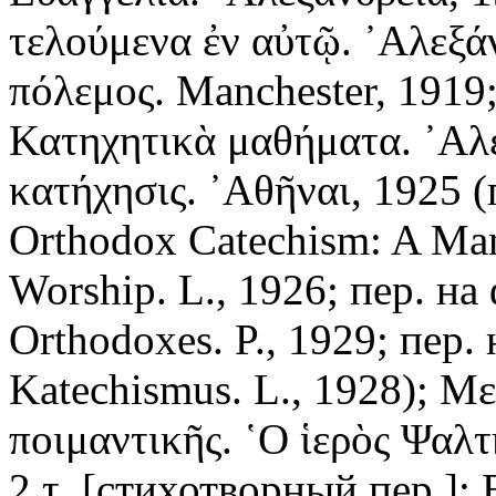
τελούμενα ἐν αὐτῷ. ᾿Αλεξά
πόλεμος. Manchester, 1919;
Κατηχητικὰ μαθήματα. ᾿Αλε
κατήχησις. ᾿Αθῆναι, 1925 (
Orthodox Catechism: A Manu
Worship. L., 1926; пер. на
Orthodoxes. P., 1929; пер.
Katechismus. L., 1928); Μ
ποιμαντικῆς. ῾Ο ἱερὸς Ψαλτ
2 τ. [стихотворный пер.]; 