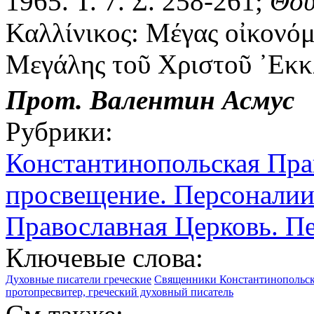
1965. Τ. 7. Σ. 258-261;
Θού
Καλλίνικος: Μέγας οἰκονό
Μεγάλης τοῦ Χριστοῦ ᾿Εκκ
Прот. Валентин Асмус
Рубрики:
Константинопольская Пра
просвещение. Персонали
Православная Церковь. П
Ключевые слова:
Духовные писатели греческие
Священники Константинопольск
протопресвитер, греческий духовный писатель