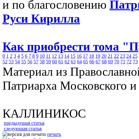
и по благословению
Патр
Руси Кирилла
Как приобрести тома "
0
1
2
3
4
5
6
7
8
9
10
11
12
13
14
15
16
17
18
19
20
21
22
23
24
25
52
53
54
55
56
57
58
59
60
61
62
63
64
65
66
67
68
69
70
71
72
73
Материал из Православно
Патриарха Московского и
КАЛЛИНИКОС
предыдущая статья
следующая статья
печать