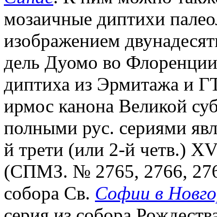
мозаичные диптихи палео
изображением двунадесят
дель Дуомо во Флоренции
диптиха из Эрмитажа и Г
ирмос канона Великой су
полными рус. сериями явл
й трети (или 2-й четв.) X
(СПМЗ. № 2765, 2766, 276
собора Св.
Софии в Новго
серия из собора Рождеств