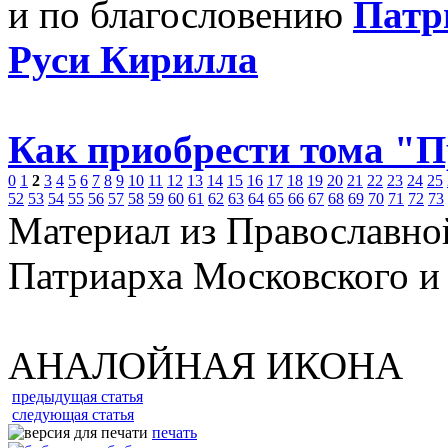
и по благословению
Патр
Руси Кирилла
Как приобрести тома "
0
1
2
3
4
5
6
7
8
9
10
11
12
13
14
15
16
17
18
19
20
21
22
23
24
25
52
53
54
55
56
57
58
59
60
61
62
63
64
65
66
67
68
69
70
71
72
73
Материал из Православно
Патриарха Московского и
АНАЛОЙНАЯ ИКОНА
предыдущая статья
следующая статья
печать