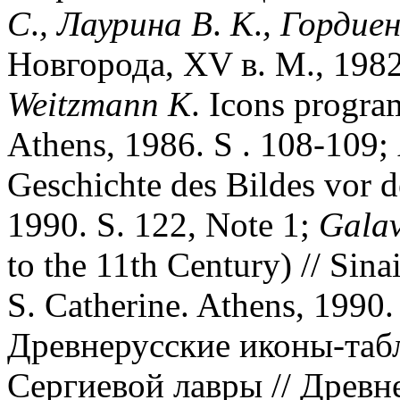
С
.
,
Лаурина
В
.
К
.
,
Гордиен
Новгорода, XV в. М., 1982.
Weitzmann
K
. Icons progra
Athens, 1986.
S
. 108-109;
Geschichte des Bildes vor d
1990. S. 122, Note 1;
Galav
to the 11th Century) // Sina
S. Catherine. Athens, 1990.
Древнерусские иконы-таб
Сергиевой лавры // Древне