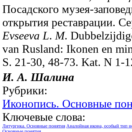
Посадского музея-заповед
открытия реставрации. Сер
Evseeva
L
.
M
. Dubbelzijdig
van Rusland: Ikonen en min
S. 21-30, 48-73. Kat. N 1-1
И. А. Шалина
Рубрики:
Иконопись. Основные по
Ключевые слова:
Литургика. Основные понятия
Аналойная икона, особый тип н
Основные понятия