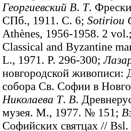
Георгиевский
В
.
Т
. Фреск
СПб., 1911. С. 6;
Sotiriou
Athènes, 1956-1958. 2 vol.
Classical and Byzantine man
L., 1971. P. 296-300;
Лаза
новгородской живописи: 
собора Св. Софии в Новгор
Николаева
Т
.
В
. Древнеру
музея. М., 1977. № 151;
В
Софийских святцах // Bsl. 