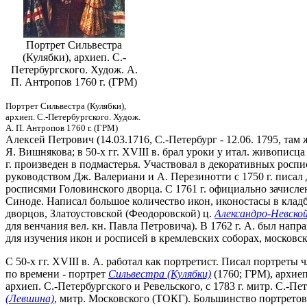
Портрет Сильвестра
(Кулябки), архиеп. С.-
Петербургского. Худож. А.
П. Антропов 1760 г. (ГРМ)
Портрет Сильвестра (Кулябки),
архиеп. С.-Петербургского. Худож.
А. П. Антропов 1760 г. (ГРМ)
Алексей Петрович (14.03.1716, С.-Петербург - 12.06. 1795, там
Я. Вишнякова; в 50-х гг. XVIII в. брал уроки у итал. живопис
г. произведен в подмастерья. Участвовал в декоративных роспис
руководством Дж. Валериани и А. Перезинотти с 1750 г. писал 
росписями Головинского дворца. С 1761 г. официально зачисл
Синоде. Написал большое количество икон, иконостасы в кладб
дворцов, Златоустовской (Феодоровской) ц.
Александро-Невско
для венчания вел. кн. Павла Петровича). В 1762 г. А. был нап
для изучения икон и росписей в кремлевских соборах, московс
С 50-х гг. XVIII в. А. работал как портретист. Писал портре
по времени - портрет
Сильвестра (Кулябки)
(1760; ГРМ), архие
архиеп. С.-Петербургского и Ревельского, с 1783 г. митр. С.-
(Левшина)
, митр. Московского (ТОКГ). Большинство портретов