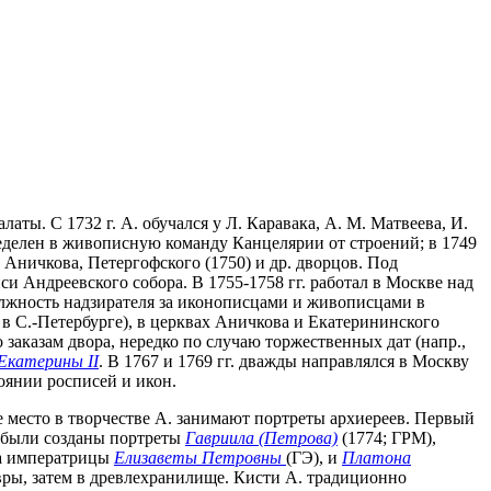
аты. С 1732 г. А. обучался у Л. Каравака, А. М. Матвеева, И.
определен в живописную команду Канцелярии от строений; в 1749
, Аничкова, Петергофского (1750) и др. дворцов. Под
си Андреевского собора. В 1755-1758 гг. работал в Москве над
олжность надзирателя за иконописцами и живописцами в
в С.-Петербурге), в церквах Аничкова и Екатерининского
о заказам двора, нередко по случаю торжественных дат (напр.,
Екатерины II
. В 1767 и 1769 гг. дважды направлялся в Москву
оянии росписей и икон.
ое место в творчестве А. занимают портреты архиереев. Первый
м были созданы портреты
Гавриила (Петрова)
(1774; ГРМ),
ика императрицы
Елизаветы Петровны
(ГЭ), и
Платона
вры, затем в древлехранилище. Кисти А. традиционно