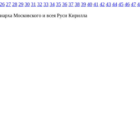
26
27
28
29
30
31
32
33
34
35
36
37
38
39
40
41
42
43
44
45
46
47
4
иарха Московского и всея Руси Кирилла