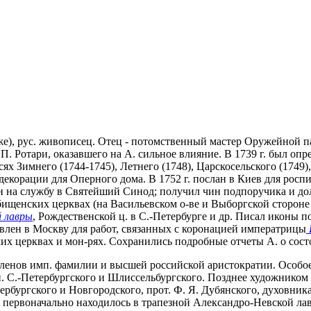
 же), рус. живописец. Отец - потомственный мастер Оружейной пал
ца П. Ротари, оказавшего на А. сильное влияние. В 1739 г. был 
ях Зимнего (1744-1745), Летнего (1748), Царскосельского (1749)
декорации для Оперного дома. В 1752 г. послан в Киев для роспи
ен на службу в Святейший Синод; получил чин подпоручика и д
ищенских церквах (на Васильевском о-ве и Выборгской стороне 
й лавры
, Рождественской ц. в С.-Петербурге и др. Писал иконы п
равлен в Москву для работ, связанных с коронацией императрицы
ких церквах и мон-рях. Сохранились подробные отчеты А. о сост
ты членов имп. фамилии и высшей российской аристократии. Особ
п. С.-Петербургского и Шлиссельбургского. Позднее художнико
Петербургского и Новгородского, прот. Ф. Я. Дубянского, духовн
 первоначально находилось в трапезной Александро-Невской ла