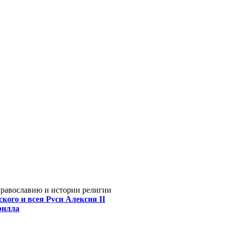
Православию и истории религии
кого и всея Руси Алексия II
рилла