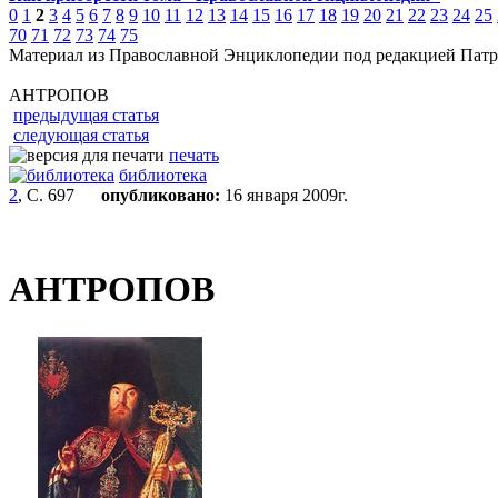
0
1
2
3
4
5
6
7
8
9
10
11
12
13
14
15
16
17
18
19
20
21
22
23
24
25
70
71
72
73
74
75
Материал из Православной Энциклопедии под редакцией Патр
АНТРОПОВ
предыдущая статья
следующая статья
печать
библиотека
2
, С. 697
опубликовано:
16 января 2009г.
АНТРОПОВ