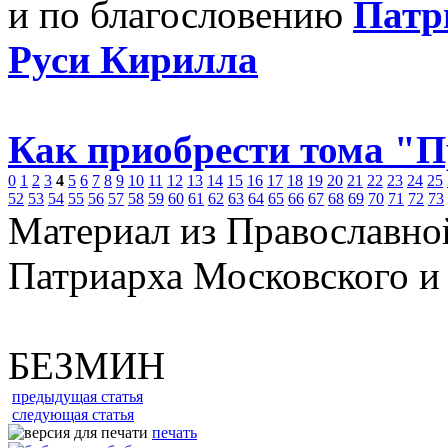
и по благословению
Патр
Руси Кирилла
Как приобрести тома "
0
1
2
3
4
5
6
7
8
9
10
11
12
13
14
15
16
17
18
19
20
21
22
23
24
25
52
53
54
55
56
57
58
59
60
61
62
63
64
65
66
67
68
69
70
71
72
73
Материал из Православно
Патриарха Московского и
БЕЗМИН
предыдущая статья
следующая статья
печать