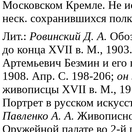
Московском Кремле. Не и
неск. сохранившихся полк
Лит.:
Ровинский Д. А.
Обоз
до конца XVII в. М., 1903
Артемьевич Безмин и его 
1908. Апр. С. 198-206;
он
живописцы XVII в. М., 191
Портрет в русском искусст
Павленко А. А.
Живописное
Оружейной палате во 2-й п