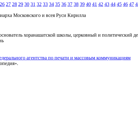
26
27
28
29
30
31
32
33
34
35
36
37
38
39
40
41
42
43
44
45
46
47
4
иарха Московского и всея Руси Кирилла
, основатель хоранашатской школы, церковный и политический де
нь
едерального агентства по печати и массовым коммуникациям
опедия».