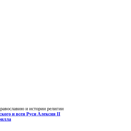
Православию и истории религии
кого и всея Руси Алексия II
рилла