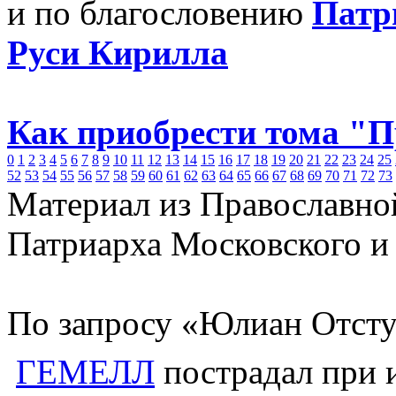
и по благословению
Патр
Руси Кирилла
Как приобрести тома "
0
1
2
3
4
5
6
7
8
9
10
11
12
13
14
15
16
17
18
19
20
21
22
23
24
25
52
53
54
55
56
57
58
59
60
61
62
63
64
65
66
67
68
69
70
71
72
73
Материал из Православно
Патриарха Московского и
По запросу «Юлиан Отсту
ГЕМЕЛЛ
пострадал при 