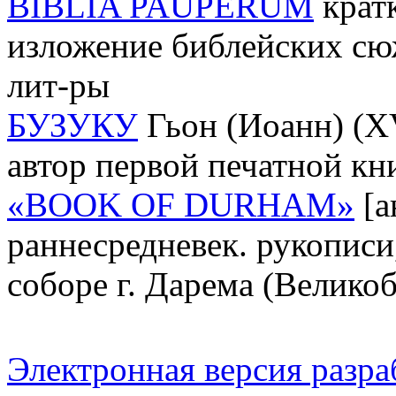
BIBLIA PAUPERUM
крат
изложение библейских сю
лит-ры
БУЗУКУ
Гьон (Иоанн) (XVI
автор первой печатной кни
«BOOK OF DURHAM»
[а
раннесредневек. рукописи
соборе г. Дарема (Велико
Электронная версия разр