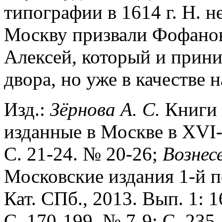
типографии в 1614 г. Н. н
Москву призвали Фофанов
Алексей, который и прини
двора, но уже в качестве 
Изд.:
Зёрнова
А.
С.
Книги 
изданные в Москве в XVI-X
С. 21-24. № 20-26;
Вознес
Московские издания 1-й п
Кат. СПб., 2013. Вып. 1: 1
С. 170-199, № 7-9; С. 235