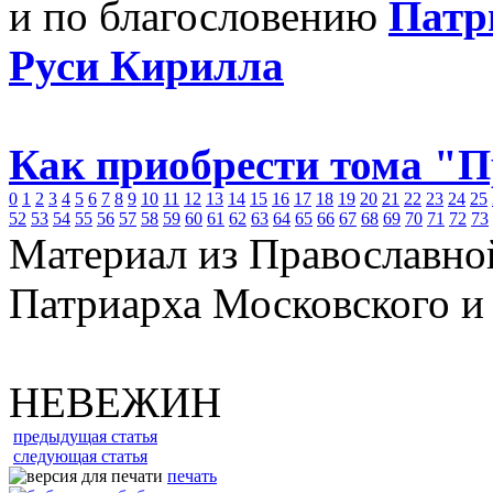
и по благословению
Патр
Руси Кирилла
Как приобрести тома "
0
1
2
3
4
5
6
7
8
9
10
11
12
13
14
15
16
17
18
19
20
21
22
23
24
25
52
53
54
55
56
57
58
59
60
61
62
63
64
65
66
67
68
69
70
71
72
73
Материал из Православно
Патриарха Московского и
НЕВЕЖИН
предыдущая статья
следующая статья
печать