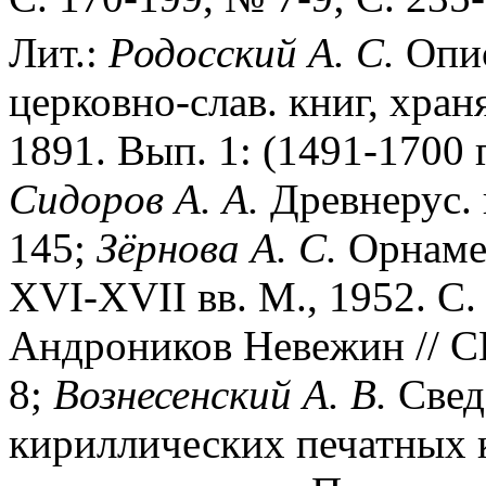
Лит.:
Родосский
А.
С.
Опис
церковно-слав. книг, хра
1891. Вып. 1: (1491-1700 г
Сидоров
А.
А.
Древнерус. 
145;
Зёрнова
А.
С.
Орнамен
XVI-XVII вв. М., 1952. С.
Андроников Невежин // СКК
8;
Вознесенский
А.
В.
Свед
кириллических печатных 