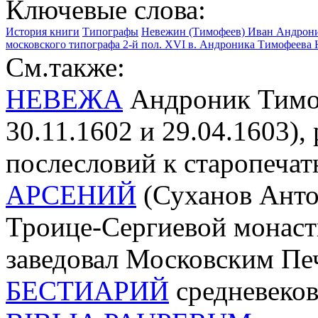
Ключевые слова:
История книги
Типографы
Невежин (Тимофеев) Иван Андронико
московского типографа 2-й пол. XVI в. Андроника Тимофеева
См.также:
НЕВЕЖА
Андроник Тимоф
30.11.1602 и 29.04.1603), 
послесловий к старопеча
АРСЕНИЙ
(Суханов Антон
Троице-Сергиевой монасты
заведовал Московским П
БЕСТИАРИЙ
средневеко