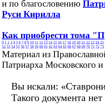
и по благословению
Патр
Руси Кирилла
Как приобрести тома "
0
1
2
3
4
5
6
7
8
9
10
11
12
13
14
15
16
17
18
19
20
21
22
23
24
25
52
53
54
55
56
57
58
59
60
61
62
63
64
65
66
67
68
69
70
71
72
73
Материал из Православно
Патриарха Московского и
Вы искали: «Ставрони
Такого документа нет