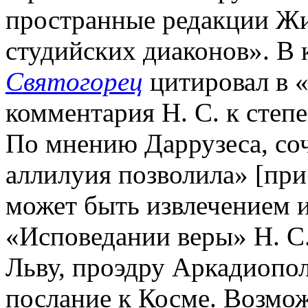
пространные редакции Жи
студийских диаконов». В к
Святогорец
цитировал в 
комментария Н. С. к степ
По мнению Даррузеса, соч
аллилуия позволила» [пр
может быть извлечением и
«Исповедании веры» Н. С.
Льву, проэдру Аркадиопол
послание к Косме. Возмо