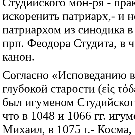
Студийского мон-ря - пра
искоренить патриарх,- и н
патриархом из синодика 
прп. Феодора Студита, в ч
канон.
Согласно «Исповеданию в
глубокой старости (εἰς τόδ
был игуменом Студийског
что в 1048 и 1066 гг. иг
Михаил, в 1075 г.- Косма, 