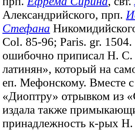
прп.
Ефрема Сирина
, свт.
Александрийского, прп.
И
Стефана
Никомидийского 
Col. 85-96; Paris. gr. 1504.
ошибочно приписал Н. С.
латинян», который на са
еп. Мефонскому. Вместе 
«Диоптру» отрывком из «
издала также примыкающи
принадлежность к-рых Н. 