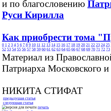
и по благословению
Патр
Руси Кирилла
Как приобрести тома "
0
1
2
3
4
5
6
7
8
9
10
11
12
13
14
15
16
17
18
19
20
21
22
23
24
25
52
53
54
55
56
57
58
59
60
61
62
63
64
65
66
67
68
69
70
71
72
73
Материал из Православно
Патриарха Московского и
НИКИТА СТИФАТ
предыдущая статья
следующая статья
печать