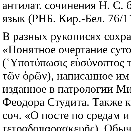
антилат. сочинения Н. С. 
язык (РНБ. Кир.-Бел. 76/1
В разных рукописях сохр
«Понятное очертание суто
(῾Υποτύπωσις εὐσύνοπτος τ
τῶν ὁρῶν), написанное им
изданное в патрологии Ми
Феодора Студита. Также
соч. «О посте по средам и
τετραδοπαρασκευῆς). Обы