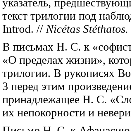
указатель, предшествующи
текст трилогии под наблю
Introd. //
Nic
é
tas St
é
thatos.
В письмах Н. С. к «софис
«О пределах жизни», кото
трилогии. В рукописях Bodl
3 перед этим произведен
принадлежащее Н. С. «Сл
их непокорности и невери
Письмо Н. С. к Афанасию,