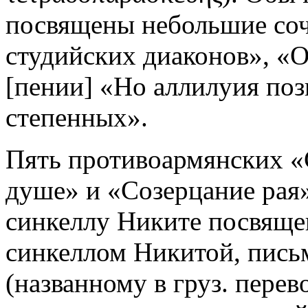
посвящены небольшие соч
студийских диаконов», «
[пении] «Но аллилуия поз
степенных».
Пять противоармянских «
душе» и «Созерцание рая
синкеллу Никите посвящен
синкеллом Никитой, пись
(названному в груз. пере