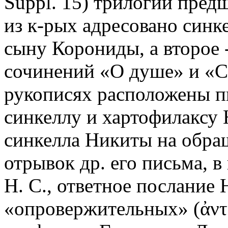
Suppl. 15) трилогии пред
из к-рых адресовано синк
сыну Корониды, а второе
сочинений «О душе» и «С
рукописях расположены пи
синкеллу и хартофилаксу 
синкелла Никиты на обра
отрывок др. его письма, в
Н. С., ответное послание 
«опровержительных» (ἀντι