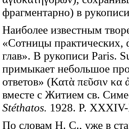
фрагментарно) в рукописи 
Наиболее известным творе
«Сотницы практических, 
глав». В рукописи Paris. S
примыкает небольшое про
ответов» (Κατὰ πεῦσιν κα 
вместе с Житием св. Симе
St
é
thatos.
1928. P. XXXIV
По словам Н. С., уже в с