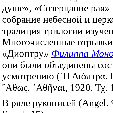
душе», «Созерцание рая»
собрание небесной и церк
традиция трилогии изучен
Многочисленные отрывки 
«Диоптру»
Филиппа Мон
они были объединены сос
усмотрению (῾Η Διόπτρα. III
῎Αθως. ᾿Αθῆναι, 1920. Τχ. 1
В ряде рукописей (Angel. 9