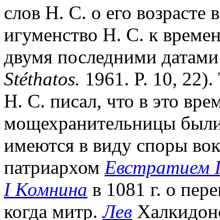
слов Н. С. о его возрасте 
игуменство Н. С. к врем
двумя последними датами
St
é
thatos.
1961. P. 10, 22)
Н. С. писал, что в это вр
мощехранительницы были 
имеются в виду споры во
патриархом
Евстратием 
I Комнина
в 1081 г. о пер
когда митр.
Лев
Халкидонс