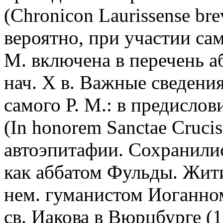
(Chronicon Laurissense br
вероятно, при участии сам
М. включена в перечень а
нач. Х в. Важные сведени
самого Р. М.: в предислов
(In honorem Sanctae Cruci
автоэпитафии. Сохранилис
как аббатом Фульды. Житие
нем. гуманистом Иоганно
св. Иакова в Вюрцбурге (