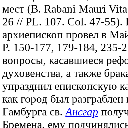
мест (B. Rabani Mauri Vita
26 // PL. 107. Col. 47-55).
архиепископ провел в Ма
P. 150-177, 179-184, 235-
вопросы, касавшиеся реф
духовенства, а также брак
упразднил епископскую ка
как город был разграблен 
Гамбурга св.
Ансгар
получ
Бремена, ему подчинялись