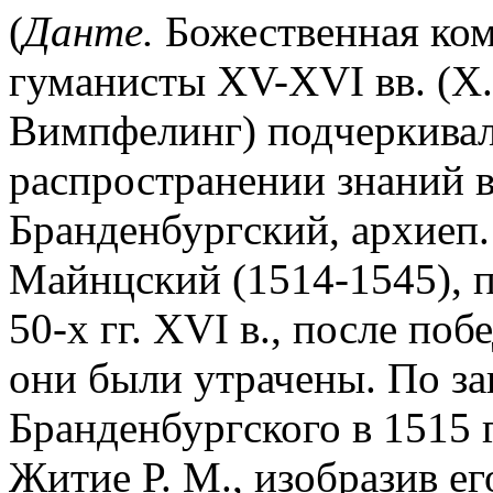
(
Данте.
Божественная коме
гуманисты XV-XVI вв. (Х.
Вимпфелинг) подчеркивали
распространении знаний в
Бранденбургский, архиеп.
Майнцский (1514-1545), п
50-х гг. XVI в., после по
они были утрачены. По за
Бранденбургского в 1515 
Житие Р. М., изобразив 