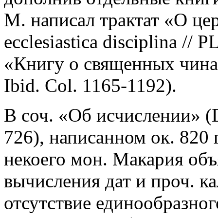
М. написал трактат «О це
ecclesiastica disciplina // 
«Книгу о священных чинах» 
Ibid. Col. 1165-1192).
В соч. «Об исчислении» (D
726), написанном ок. 820 г
некоего мон. Макария об
вычисления дат и проч. к
отсутствие единообразног