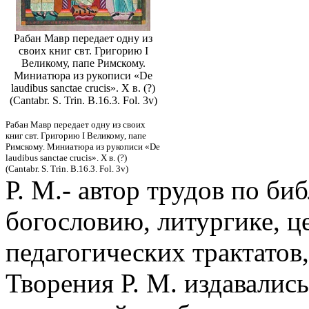
Рабан Мавр передает одну из
своих книг свт. Григорию I
Великому, папе Римскому.
Миниатюра из рукописи «De
laudibus sanctae crucis». X в. (?)
(Cantabr. S. Trin. B.16.3. Fol. 3v)
Рабан Мавр передает одну из своих
книг свт. Григорию I Великому, папе
Римскому. Миниатюра из рукописи «De
laudibus sanctae crucis». X в. (?)
(Cantabr. S. Trin. B.16.3. Fol. 3v)
Р. М.- автор трудов по би
богословию, литургике, ц
педагогических трактатов
Творения Р. М. издавалис