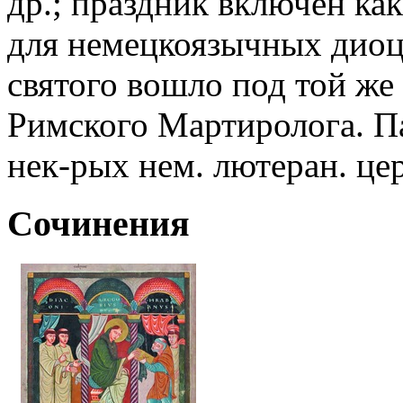
др.; праздник включен ка
для немецкоязычных диоцез
святого вошло под той же 
Римского Мартиролога. Па
нек-рых нем. лютеран. це
Сочинения