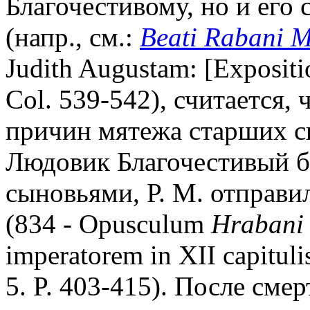
Благочестивому, но и его
(напр., см.:
Beati Rabani M
Judith Augustam: [Expositio
Col. 539-542), считается, 
причин мятежа старших с
Людовик Благочестивый 
сыновьями, Р. М. отправи
(834 - Opusculum
Hrabani
imperatorem in XII capitul
5. P. 403-415). После сме