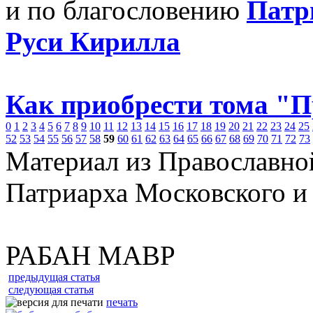
и по благословению
Патр
Руси Кирилла
Как приобрести тома "
0
1
2
3
4
5
6
7
8
9
10
11
12
13
14
15
16
17
18
19
20
21
22
23
24
25
52
53
54
55
56
57
58
59
60
61
62
63
64
65
66
67
68
69
70
71
72
73
Материал из Православно
Патриарха Московского и
РАБАН МАВР
предыдущая статья
следующая статья
печать