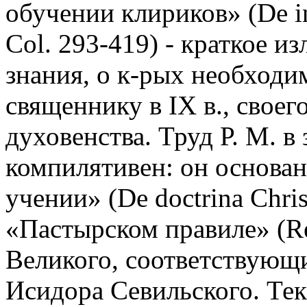
обучении клириков» (De ins
Col. 293-419) - краткое и
знания, о к-рых необходи
священнику в IX в., своег
духовенства. Труд Р. М. в
компилятивен: он основан
учении» (De doctrina Chris
«Пастырском правиле» (Reg
Великого, соответствующи
Исидора Севильского. Тек