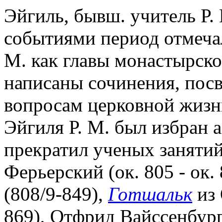
Эйгиль, бывш. учитель Р.
событиями период отмечал
М. как главы монастырско
написаны сочинения, пос
вопросам церковной жизни
Эйгиля Р. М. был избран а
прекратил ученых заняти
Ферьерский (ок. 805 - ок.
(808/9-849),
Готшальк
из 
869), Отфрид Вайссенбургс