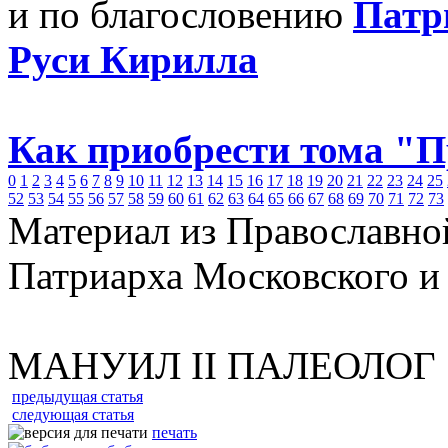
и по благословению
Патр
Руси Кирилла
Как приобрести тома "
0
1
2
3
4
5
6
7
8
9
10
11
12
13
14
15
16
17
18
19
20
21
22
23
24
25
52
53
54
55
56
57
58
59
60
61
62
63
64
65
66
67
68
69
70
71
72
73
Материал из Православно
Патриарха Московского и
МАНУИЛ II ПАЛЕОЛОГ
предыдущая статья
следующая статья
печать