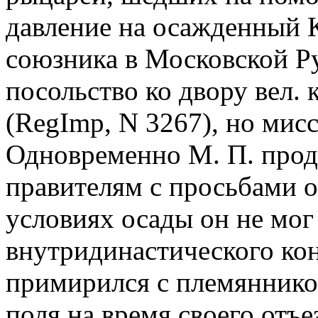
давление на осажденный К
союзника в Московской Ру
посольство ко двору вел. 
(RegImp, N 3267), но мисс
Одновременно М. П. прод
правителям с просьбами 
условиях осады он не мог
внутридинастического кон
примирился с племяннико
поля на время своего отъе