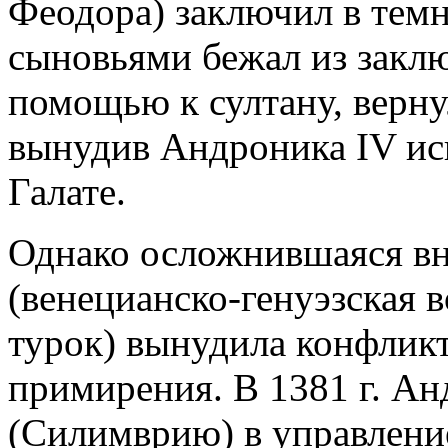
Феодора) заключил в темн
сыновьями бежал из заклю
помощью к султану, вернул
вынудив Андроника IV иск
Галате.
Однако осложнившаяся вн
(венецианско-генуэзская 
турок) вынудила конфлик
примирения. В 1381 г. А
(Силимврию) в управлени