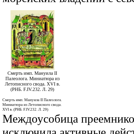
Смерть имп. Мануила II
Палеолога. Миниатюра из
Летописного свода. XVI в.
(РНБ. F.IV.232. Л. 29)
Смерть имп. Мануила II Палеолога.
Миниатюра из Летописного свода.
XVI в. (РНБ. F.IV.232. Л. 29)
Междоусобица преемников
исключила активные дейст