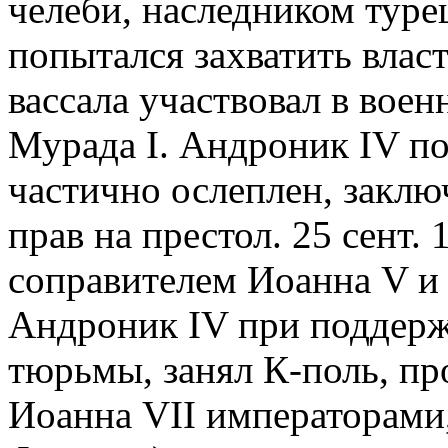
челеби, наследником туре
попытался захватить власт
вассала участвовал в воен
Мурада I. Андроник IV п
частично ослеплен, закл
прав на престол. 25 сент. 
соправителем Иоанна V и 
Андроник IV при поддержк
тюрьмы, занял К-поль, про
Иоанна VII императорами, 