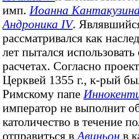
имп.
Иоанна Кантакузин
Андроника IV
. Являвшийся
рассматривался как наслед
лет пытался использовать
расчетах. Согласно проек
Церквей 1355 г., к-рый б
Римскому папе
Иннокент
император не выполнит о
католичество в течение п
отправиться в
Авиньон
в к