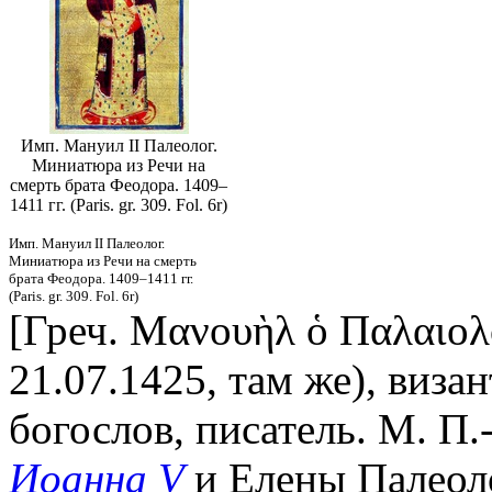
Имп. Мануил II Палеолог.
Миниатюра из Речи на
смерть брата Феодора. 1409–
1411 гг. (Paris. gr. 309. Fol. 6r)
Имп. Мануил II Палеолог.
Миниатюра из Речи на смерть
брата Феодора. 1409–1411 гг.
(Paris. gr. 309. Fol. 6r)
[Греч. Μανουὴλ ὁ Παλαιολό
21.07.1425, там же), визан
богослов, писатель. М. П
Иоанна V
и Елены Палеол