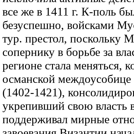
все же в 1411 г. К-поль б
безуспешно, войсками Мус
тур. престол, поскольку М
сопернику в борьбе за вла
регионе стала меняться, ко
османской междоусобице 
(1402-1421), консолидиро
укрепивший свою власть 
поддерживал мирные отно
завоевания Византии нача