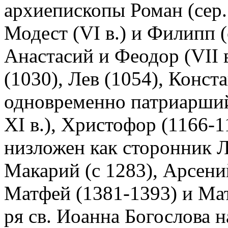
архиепископы Роман (сер. V
Модест (VI в.) и Филипп (
Анастасий и Феодор (VII 
(1030), Лев (1054), Конст
одновременно патриарший 
ХI в.), Христофор (1166-1
низложен как сторонник 
Макарий (с 1283), Арсени
Матфей (1381-1393) и Ма
ря св. Иоанна Богослова 