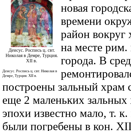
новая городска
времени окруж
район вокруг 
на месте рим.
Деисус. Роспись ц. свт.
Николая в Демре, Турция.
города. В сре
XII в.
ремонтировалс
Деисус. Роспись ц. свт. Николая в
Демре, Турция. XII в.
построены зальный храм с
еще 2 маленьких зальных 
эпохи известно мало, т. к.
были погребены в кон. XII