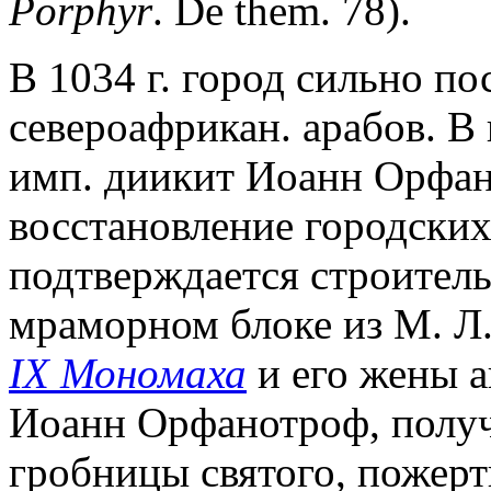
Porphyr
. De them. 78).
В 1034 г. город сильно по
североафрикан. арабов. В
имп. диикит Иоанн Орфан
восстановление городских
подтверждается строител
мраморном блоке из М. Л.
IX Мономаха
и его жены а
Иоанн Орфанотроф, получ
гробницы святого, пожертв