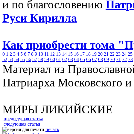
и по благословению
Патр
Руси Кирилла
Как приобрести тома "
0
1
2
3
4
5
6
7
8
9
10
11
12
13
14
15
16
17
18
19
20
21
22
23
24
25
52
53
54
55
56
57
58
59
60
61
62
63
64
65
66
67
68
69
70
71
72
73
Материал из Православно
Патриарха Московского и
МИРЫ ЛИКИЙСКИЕ
предыдущая статья
следующая статья
печать