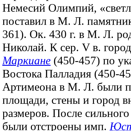
Немесий Олимпий, «светле
поставил в М. Л. памятни
361). Ок. 430 г. в М. Л. р
Николай. К сер. V в. горо
Маркиане
(450-457) по ук
Востока Палладия (450-4
Артимеона в М. Л. были п
площади, стены и город 
размеров. После сильного 
были отстроены имп.
Юст