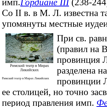
имп.
Гордиане III
(238-244
Со II в. в М. Л. известна т
упомянуты местные иудеи
При св. рав
(правил на В
провинция 
Римский театр в Мирах
разделена на
Ликийских
провинции Л
Римский театр в Мирах Ликийских
ее столицей, но точно зас
период правления имп.
Фе