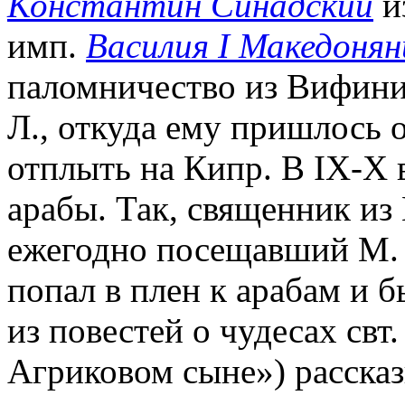
Константин Синадский
и
имп.
Василия I Македонян
паломничество из Вифинии
Л., откуда ему пришлось 
отплыть на Кипр. В IX-X 
арабы. Так, священник и
ежегодно посещавший М. Л
попал в плен к арабам и б
из повестей о чудесах свт
Агриковом сыне») расска