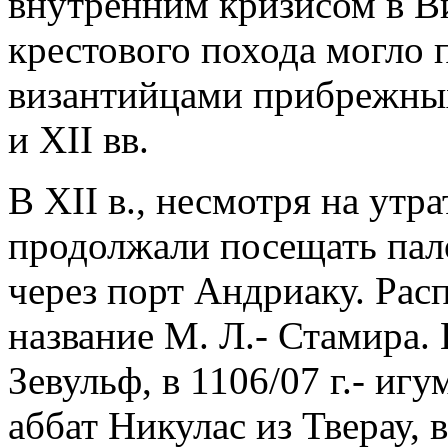
внутренним кризисом в Ви
крестового похода могло 
византийцами прибрежных
и XII вв.
В XII в., несмотря на утр
продолжали посещать пал
через порт Андриаку. Ра
название М. Л.- Стамира. 
Зевульф, в 1106/07 г.- игу
аббат Никулас из Тверау, в