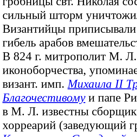
гробницы свт. Николая со
сильный шторм уничтожил 
Византийцы приписывали 
гибель арабов вмешательст
В 824 г. митрополит М. Л
иконоборчества, упоминае
визант. имп.
Михаила II Т
Благочестивому
и папе Р
в М. Л. известны сборщик
хорреарий (заведующий гр