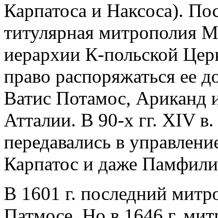
Карпатоса и Наксоса). Пос
титулярная митрополия М.
иерархии К-польской Церк
право распоряжаться ее д
Ватис Потамос, Ариканд 
Атталии. В 90-х гг. XIV в
передавались в управлени
Карпатос и даже Памфили
В 1601 г. последний митр
Патмосе. Но в 1646 г. ми