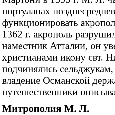
портуланах позднесреднев
функционировать акропол
1362 г. акрополь разруши
наместник Атталии, он у
христианами икону свт. Ни
подчинялись сельджукам, а
владение Османской держа
путешественники описыва
Митрополия М. Л.