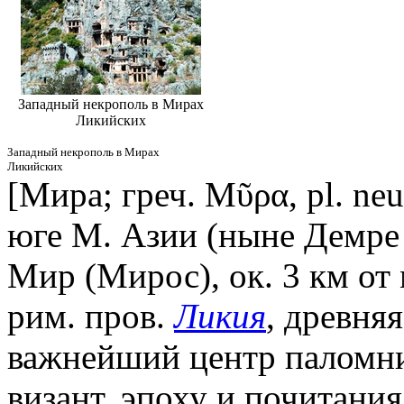
Западный некрополь в Мирах
Ликийских
Западный некрополь в Мирах
Ликийских
[Мира; греч. Μῦρα, pl. neut
юге М. Азии (ныне Демре (
Мир (Мирос), ок. 3 км от
рим. пров.
Ликия
, древня
важнейший центр паломни
визант. эпоху и почитани