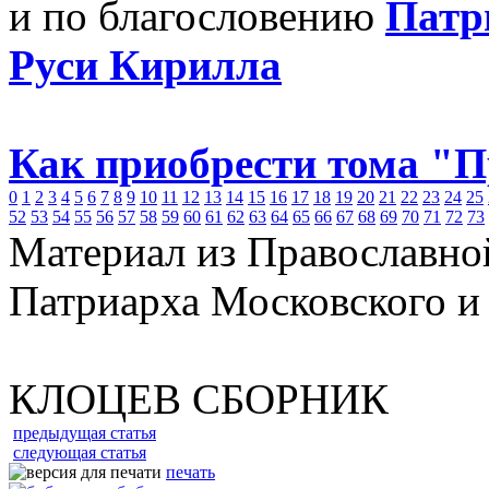
и по благословению
Патр
Руси Кирилла
Как приобрести тома "
0
1
2
3
4
5
6
7
8
9
10
11
12
13
14
15
16
17
18
19
20
21
22
23
24
25
52
53
54
55
56
57
58
59
60
61
62
63
64
65
66
67
68
69
70
71
72
73
Материал из Православно
Патриарха Московского и
КЛОЦЕВ СБОРНИК
предыдущая статья
следующая статья
печать