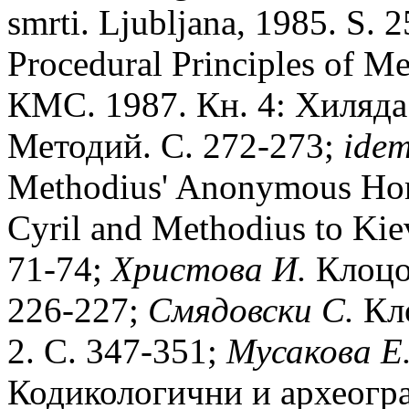
smrti. Ljubljana, 1985. S. 
Procedural Principles of M
КМС. 1987. Кн. 4: Хиляда 
Методий. С. 272-273;
idem
Methodius' Anonymous Homi
Cyril and Methodius to Kie
71-74;
Христова И.
Клоцов
226-227;
Смядовски С.
Кло
2. С. 347-351;
Мусакова Е
Кодикологични и археограф