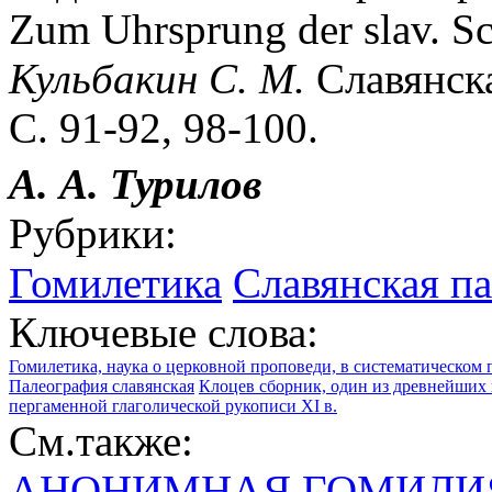
Zum Uhrsprung der slav. Sch
Кульбакин С. М.
Славянска
С. 91-92, 98-100.
А. А. Турилов
Рубрики:
Гомилетика
Славянская п
Ключевые слова:
Гомилетика, наука о церковной проповеди, в систематическом
Палеография славянская
Клоцев сборник, один из древнейших 
пергаменной глаголической рукописи XI в.
См.также:
АНОНИМНАЯ ГОМИЛИ