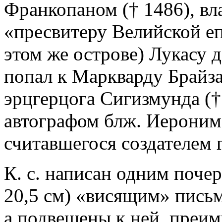
Франкопаном († 1486), вл
«пресвитеру Велийской е
этом же острове) Лукасу д
попал к Маркварду Брайза
эрцгерцога Сигизмунда († 
автографом блж. Иеронима
считавшегося создателем 
К. с. написан одним почер
20,5 см) «висящим» письм
а подвешены к ней, преим