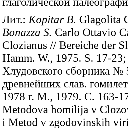
глаголической палеографи
Лит.:
Kopitar B.
Glagolita 
Bonazza S.
Carlo Ottavio Ca
Clozianus // Bereiche der S
Hamm. W., 1975. S. 17-23
Хлудовского сборника № 5
древнейших слав. гомилет
1978 г. М., 1979. С. 163-1
Metodova homilija v Clozove
i Metod v zgodovinskih vir