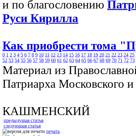
и по благословению
Патр
Руси Кирилла
Как приобрести тома "
0
1
2
3
4
5
6
7
8
9
10
11
12
13
14
15
16
17
18
19
20
21
22
23
24
25
52
53
54
55
56
57
58
59
60
61
62
63
64
65
66
67
68
69
70
71
72
73
Материал из Православно
Патриарха Московского и
КАШМЕНСКИЙ
предыдущая статья
следующая статья
печать