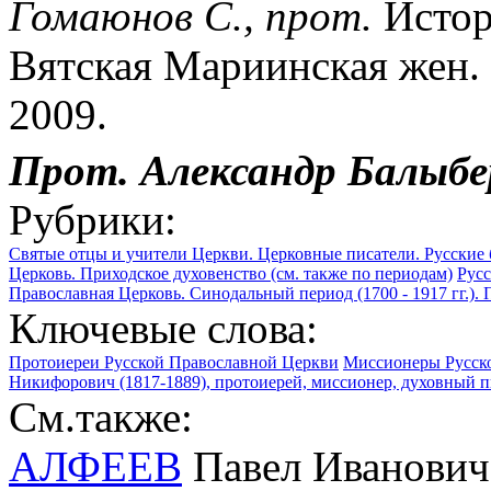
Гомаюнов С., прот.
Истор
Вятская Мариинская жен. 
2009.
Прот. Александр Балыбе
Рубрики:
Святые отцы и учители Церкви. Церковные писатели. Русские
Церковь. Приходское духовенство (см. также по периодам)
Русс
Православная Церковь. Синодальный период (1700 - 1917 гг.).
Ключевые слова:
Протоиереи Русской Православной Церкви
Миссионеры Русск
Никифорович (1817-1889), протоиерей, миссионер, духовный п
См.также:
АЛФЕЕВ
Павел Иванович 