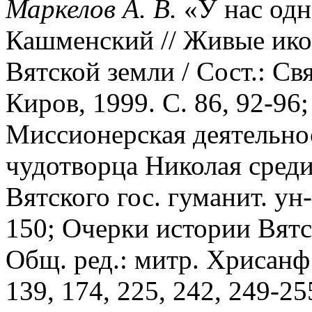
Маркелов А. В.
«У нас одн
Кашменский // Живые ико
Вятской земли / Сост.: С
Киров, 1999. С. 86, 92-96
Миссионерская деятельнос
чудотворца Николая среди
Вятского гос. гуманит. ун-
150; Очерки истории Вятс
Общ. ред.: митр. Хрисанф 
139, 174, 225, 242, 249-255