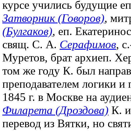
курсе учились будущие еп
Затворник (Говоров)
, ми
(Булгаков)
, еп. Екатерино
свящ. С. А.
Серафимов
, с
Муретов, брат архиеп. Х
том же году К. был направ
преподавателем логики и 
1845 г. в Москве на аудие
Филарета (Дроздова)
К. и
перевод из Вятки, но свя