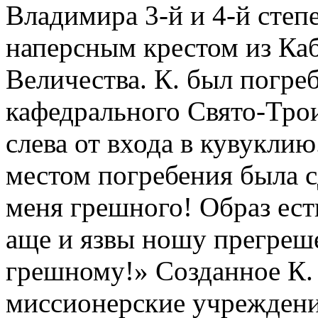
Владимира 3-й и 4-й степ
наперсным крестом из Ка
Величества. К. был погре
кафедрального Свято-Трои
слева от входа в кувуклию
местом погребения была с
меня грешного! Образ ест
аще и язвы ношу прегреш
грешному!» Созданное К. 
миссионерские учреждени