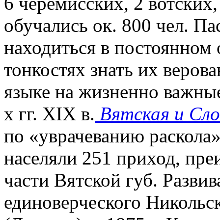
6 черемисских, 2 вотских,
обучались ок. 800 чел. П
находиться в постоянном 
тонкостях знать их веров
языке на жизненно важные
х гг. XIX в.
Вятская и Сло
по «уврачеванию раскола»
населяли 251 приход, пр
части Вятской губ. Развив
единоверческого Никольск