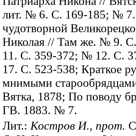
Патриарха Никона // Вятс
лит. № 6. С. 169-185; № 7.
чудотворной Великорецкой
Николая // Там же. № 9. С
11. С. 359-372; № 12. С. 
17. С. 523-538; Краткое р
мнимыми старообрядцами,
Вятка, 1878; По поводу бр
ГВ. 1883. № 7.
Лит.:
Костров И., прот.
С