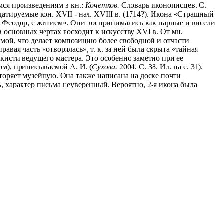
ся произведениям в кн.:
Кочетков.
Словарь иконописцев. С.
атируемые кон. XVII - нач. XVIII в. (1714?). Икона «Страшный
 и Феодор, с житием». Они воспринимались как парные и висели
основных чертах восходит к искусству XVI в. От мн.
мой, что делает композицию более свободной и отчасти
ая часть «отворялась», т. к. за ней была скрыта «тайная
кисти ведущего мастера. Это особенно заметно при ее
ом), приписываемой А. И. (
Сухова.
2004. С. 38. Ил. на с. 31).
торяет музейную. Она также написана на доске почти
, характер письма неуверенный. Вероятно, 2-я икона была