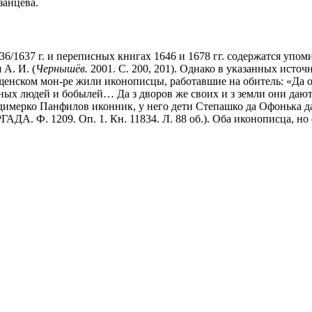
занцева.
/1637 г. и переписных книгах 1646 и 1678 гг. содержатся упом
А. И. (
Чернышёв.
2001. С. 200, 201). Однако в указанных источ
щенском мон-ре жили иконописцы, работавшие на обитель: «Да ок
ных людей и бобылей… Да з дворов же своих и з земли они даю
одимерко Панфилов иконник, у него дети Степашко да Офонька д
ГАДА. Ф. 1209. Оп. 1. Кн. 11834. Л. 88 об.). Оба иконописца, но