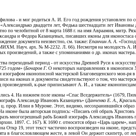
лова - и мог родиться А. И. Его год рождения установлен по со
Александрько двадцети лет, Федька шестнадцати лет Ивановы де
тно по челобитной от 8 марта 1688 г. на имя Авраамия, митр. Р
ександра и Федора Казанцевых, писавших иконы для иконостаса 
хождение документа неизвестно, см. также:
Епанчин А. А.
«Господь
ИХМ. Науч. арх. № М-2232. Л. 66). Несмотря на молодость А. И.
х произведений, а также с упоминаниями о др. иконах мастера.
сства переходный период - от искусства Древней Руси к искусс
725 годом» (
Бочаров Г.
О некоторых направлениях в иконописи XVI
м изографом иконописной мастерской Благовещенского мон-ря в Му
писи на иконах и документы свидетельствуют о том, что мастерск
яд произведений, к-рые приписывают А. И., а также иконописца
нились 4. На нижнем поле иконы «Спас Вседержитель» (1679, Пю
изографъ Александр Ивановъ Казанцевъ» (
Данченко Е. А., Красил
для ц. прор. Илии в Муроме. Этот, видимо, несохранившийся обра
а иконе была авторская подпись: «Писанъ сей образъ Христовъ в
образъ многогрешный рабъ Божий изографъ Александръ Ивановъ 
хии. 1897. С. 167).
К 1690 г. относится образ «Царь царем», н
 Откр 19, этот текст частично воспроизведен на иконе, предс
ята в благословляющем жесте, в левой Он держит скипетр, от ле