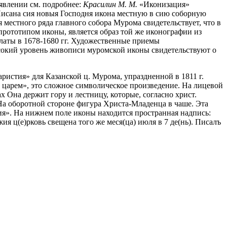
 явлении см. подробнее:
Красилин М. М.
«Иконизация»
Писана сия новыя Господня икона местную в сию соборную
 местного ряда главного собора Мурома свидетельствует, что в
прототипом иконы, является образ той же иконографии из
латы в 1678-1680 гг. Художественные приемы
ысокий уровень живописи муромской иконы свидетельствуют о
ристия» для Казанской ц. Мурома, упраздненной в 1811 г.
рь царем», это сложное символическое произведение. На лицевой
 Она держит гору и лестницу, которые, согласно христ.
На оборотной стороне фигура Христа-Младенца в чаше. Эта
я». На нижнем поле иконы находится пространная надпись:
ия ц(е)рковь свещена того же меся(ца) июля в 7 де(нь). Писалъ