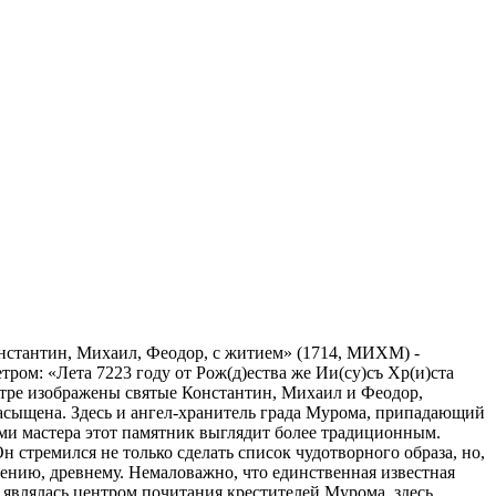
онстантин, Михаил, Феодор, с житием» (1714, МИХМ) -
ром: «Лета 7223 году от Рож(д)ества же Ии(су)съ Хр(и)ста
нтре изображены святые Константин, Михаил и Феодор,
насыщена. Здесь и ангел-хранитель града Мурома, припадающий
ями мастера этот памятник выглядит более традиционным.
н стремился не только сделать список чудотворного образа, но,
лению, древнему. Немаловажно, что единственная известная
я являлась центром почитания крестителей Мурома, здесь