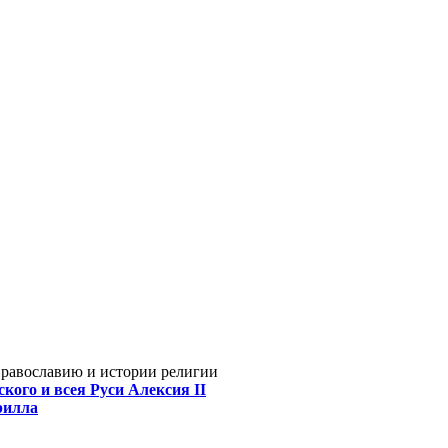
Православию и истории религии
кого и всея Руси Алексия II
рилла