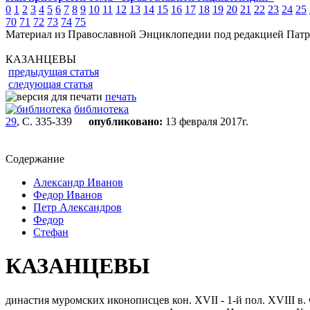
0
1
2
3
4
5
6
7
8
9
10
11
12
13
14
15
16
17
18
19
20
21
22
23
24
25
70
71
72
73
74
75
Материал из Православной Энциклопедии под редакцией Патр
КАЗАНЦЕВЫ
предыдущая статья
следующая статья
печать
библиотека
29
, С. 335-339
опубликовано:
13 февраля 2017г.
Содержание
Александр Иванов
Федор Иванов
Петр Александров
Федор
Стефан
КАЗАНЦЕВЫ
династия муромских иконописцев кон. XVII - 1-й пол. XVIII в.