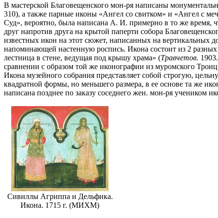
В мастерской Благовещенского мон-ря написаны монументальн
310), а также парные иконы «Ангел со свитком» и «Ангел с ме
Суд», вероятно, была написана А. И. примерно в то же время,
друг напротив друга на крытой паперти собора Благовещенско
известных икон на этот сюжет, написанных на вертикальных до
напоминающей настенную роспись. Икона состоит из 2 разных п
лестница в стене, ведущая под крышу храма» (
Травчетов.
1903.
сравнении с образом той же иконографии из муромского Троицко
Икона музейного собрания представляет собой строгую, цельну
квадратной формы, но меньшего размера, в ее основе та же ик
написана позднее по заказу соседнего жен. мон-ря учеником и
Сивиллы Агриппа и Дельфика.
Икона. 1715 г. (МИХМ)