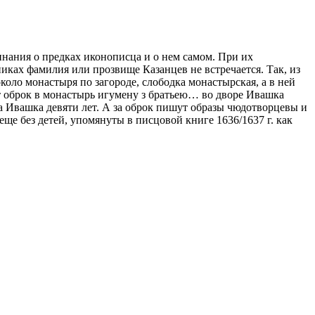
инания о предках иконописца и о нем самом. При их
никах фамилия или прозвище Казанцев не встречается. Так, из
оло монастыря по загороде, слободка монастырская, а в ней
т оброк в монастырь игумену з братьею… во дворе Ивашка
а Ивашка девяти лет. А за оброк пишут образы чюдотворцевы и
 еще без детей, упомянуты в писцовой книге 1636/1637 г. как