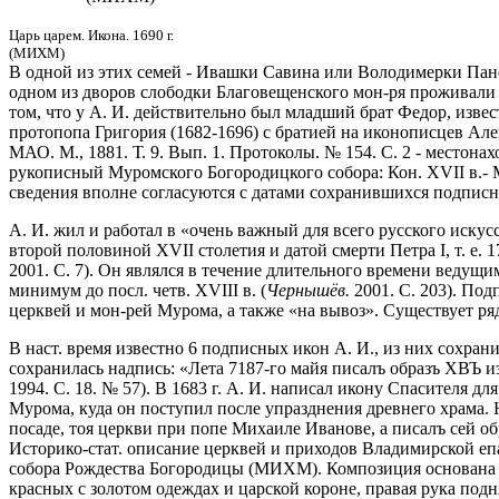
Царь царем. Икона. 1690 г.
(МИХМ)
В одной из этих семей - Ивашки Савина или Володимерки Панфи
одном из дворов слободки Благовещенского мон-ря проживали «
том, что у А. И. действительно был младший брат Федор, извес
протопопа Григория (1682-1696) с братией на иконописцев Ал
МАО. М., 1881. Т. 9. Вып. 1. Протоколы. № 154. С. 2 - местона
рукописный Муромского Богородицкого собора: Кон. XVII в.- М
сведения вполне согласуются с датами сохранившихся подписны
А. И. жил и работал в «очень важный для всего русского иску
второй половиной XVII столетия и датой смерти Петра I, т. е. 1
2001. С. 7). Он являлся в течение длительного времени ведущи
минимум до посл. четв. XVIII в. (
Чернышёв.
2001. С. 203). Под
церквей и мон-рей Мурома, а также «на вывоз». Существует р
В наст. время известно 6 подписных икон А. И., из них сохра
сохранилась надпись: «Лета 7187-го майя писалъ образъ ХВЪ 
1994. С. 18. № 57). В 1683 г. А. И. написал икону Спасителя 
Мурома, куда он поступил после упразднения древнего храма. Н
посаде, тоя церкви при попе Михаиле Иванове, а писалъ сей 
Историко-стат. описание церквей и приходов Владимирской епар
собора Рождества Богородицы (МИХМ). Композиция основана на
красных с золотом одеждах и царской короне, правая рука подн