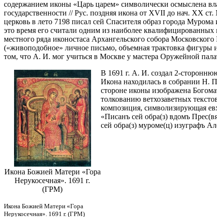
содержанием иконы «Царь царем» символически осмыслена власт
государственности // Рус. поздняя икона от XVII до нач. XX ст. М
церковь в лето 7198 писал сей Спасителя образ города Мурома 
это время его считали одним из наиболее квалифицированных 
местного ряда иконостаса Архангельского собора Московского
(«живоподобное» личное письмо, объемная трактовка фигуры и
том, что А. И. мог учиться в Москве у мастера Оружейной пала
В 1691 г. А. И. создал 2-сторонн
Икона находилась в собрании Н. П
стороне иконы изображена Богомат
толкованию ветхозаветных тексто
композиция, символизирующая евх
«Писанъ сей обра(з) вдомъ Прес(вя
сей обра(з) муроме(ц) изуграфъ Ал
Икона Божией Матери «Гора
Нерукосечная». 1691 г.
(ГРМ)
Икона Божией Матери «Гора
Нерукосечная». 1691 г. (ГРМ)