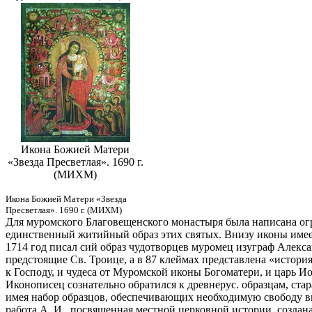
Икона Божией Матери
«Звезда Пресветлая». 1690 г.
(МИХМ)
Икона Божией Матери «Звезда
Пресветлая». 1690 г. (МИХМ)
Для муромского Благовещенского монастыря была написана огр
единственный житийный образ этих святых. Внизу иконы имеетс
1714 год писал сий образ чудотворцев муромец изуграф Алекс
предстоящие Св. Троице, а в 87 клеймах представлена «истор
к Господу, и чудеса от Муромской иконы Богоматери, и царь 
Иконописец сознательно обратился к древнерус. образцам, стар
имея набор образцов, обеспечивающих необходимую свободу вы
работа А. И., посвященная местной церковной истории, создана