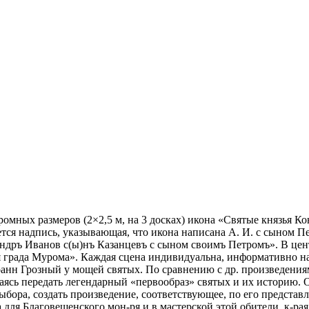
омных размеров (2×2,5 м, на 3 досках) икона «Святые князья К
я надпись, указывающая, что икона написана А. И. с сыном Пет
андръ Иванов с(ы)нъ Казанцевъ с сыном своимъ Петромъ». В це
ия града Мурома». Каждая сцена индивидуальна, информативно 
Иоанн Грозный у мощей святых. По сравнению с др. произведени
аясь передать легендарный «первообраз» святых и их историю. О
бора, создать произведение, соответствующее, по его представ
 для Благовещенского мон-ря и в мастерской этой обители, к-ра