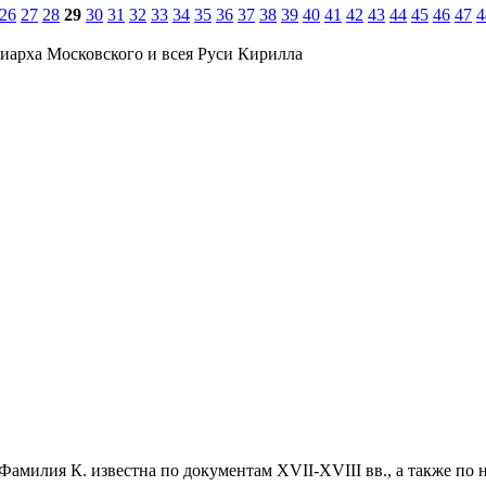
26
27
28
29
30
31
32
33
34
35
36
37
38
39
40
41
42
43
44
45
46
47
4
иарха Московского и всея Руси Кирилла
 Фамилия К. известна по документам XVII-XVIII вв., а также по