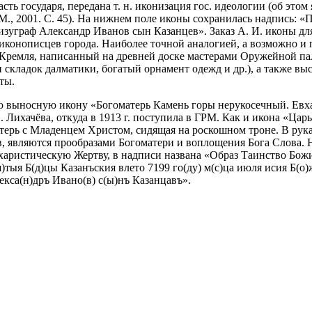
ь государя, передана т. н. иконизация гос. идеологии (об этом
., 2001. С. 45).
На нижнем поле иконы сохранилась надпись: «
изуграф Александр Иванов сын Казанцев». Заказ А. И. иконы для
иконописцев города. Наиболее точной аналогией, а возможно и 
 Кремля, написанный на древней доске мастерами Оружейной па
 складок далматики, богатый орнамент одежд и др.), а также в
ты.
юю выносную икону «Богоматерь Камень горы нерукосечный. Евха
. Лихачёва, откуда в 1913 г. поступила в ГРМ. Как и икона «Ца
ерь с Младенцем Христом, сидящая на роскошном троне. В руках
в, являются прообразами Богоматери и воплощения Бога Слова. 
аристическую Жертву, в надписи названа «Образ Таинство Божи
)тыя Б(д)цы Казанъския влето 7199 го(ду) м(с)ца июля исия Б(о)ж
екса(н)дръ Ивано(в) с(ы)нъ Казанцавъ».