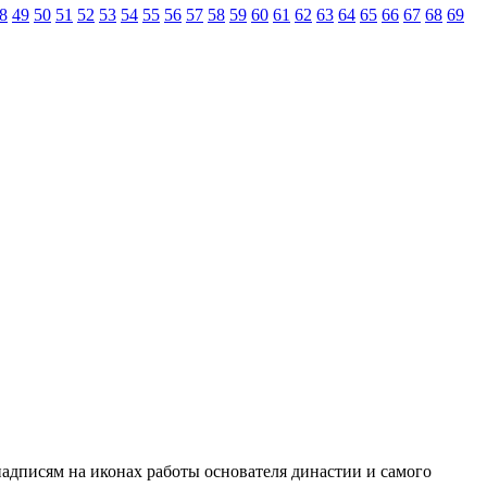
8
49
50
51
52
53
54
55
56
57
58
59
60
61
62
63
64
65
66
67
68
69
 надписям на иконах работы основателя династии и самого