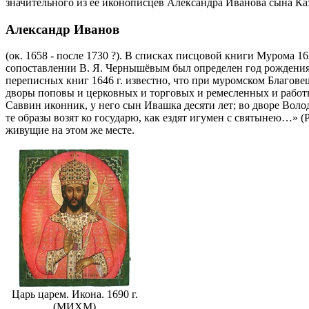
значительного из ее иконописцев Александра Иванова сына Ка
Александр Иванов
(ок. 1658 - после 1730 ?).
В списках писцовой книги Мурома 1636
сопоставлении В. Я. Чернышёвым был определен год рождения 
переписных книг 1646 г. известно, что при муромском Благове
дворы поповы и церковных и торговых и ремесленных и работ
Саввин иконник, у него сын Ивашка десяти лет; во дворе Вол
те образы возят ко государю, как ездят игумен с святынею…» (Р
живущие на этом же месте.
Царь царем. Икона. 1690 г.
(МИХМ)