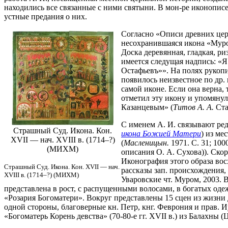
находились все связанные с ними святыни. В мон-ре иконопис
устные предания о них.
Согласно «Описи древних цер
несохранившаяся икона «Муро
Доска деревянная, гладкая, 
имеется следущая надпись: «
Остафьевъ»». На полях рукопи
появилось неизвестное по др.
самой иконе. Если она верна,
отметил эту икону и упомяну
Казанцевым» (
Титов А. А.
Ста
С именем А. И. связывают ред
Страшный Суд. Икона. Кон.
икона Божией Матери
) из ме
XVII — нач. XVIII в. (1714–?)
(
Масленицын.
1971. С. 31; 100
(МИХМ)
описания О. А. Сухова)). Скор
Иконография этого образа вос
Страшный Суд. Икона. Кон. XVII — нач.
рассказы зап. происхождения
XVIII в. (1714–?) (МИХМ)
Уваровские чт. Муром, 2003. 
представлена в рост, с распущенными волосами, в богатых оде
«Розария Богоматери». Вокруг представлены 15 сцен из жизни
одной стороны, благоверные кн. Петр, кнг. Феврония и прав. 
«Богоматерь Корень девства» (70-80-е гг. XVII в.) из Балахны 