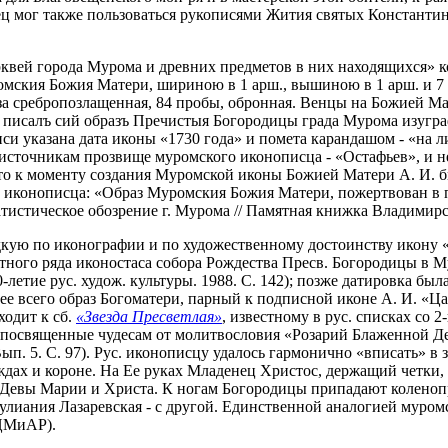
ец мог также пользоваться рукописями Жития святых Константи
квей города Мурома и древних предметов в них находящихся» ко
мския Божия Матери, шириною в 1 арш., вышиною в 1 арш. и 7 
риза сребропозлащенная, 84 пробы, обронная. Венцы на Божией
Я писалъ сий образъ Пречистыя Богородицы града Мурома изугр
си указана дата иконы «1730 года» и помета карандашом - «на л
 источникам прозвище муромского иконописца - «Остафьев», и н
 то к моменту создания Муромской иконы Божией Матери А. И. бы
л иконописца: «Образ Муромския Божия Матери, пожертвован в
тистическое обозрение г. Мурома // Памятная книжка Владимирско
кую по иконографии и по художественному достоинству икону «Б
стного ряда иконостаса собора Рождества Пресв. Богородицы в М
0-летие рус. худож. культуры. 1988. С. 142); позже датировка был
ее всего образ Богоматери, парный к подписной иконе А. И. «Цар
ходит к сб.
«Звезда Пресветлая»
, известному в рус. списках со 2
, посвященные чудесам от молитвословия «Розарий Блаженной Д
Вып. 5. С. 97). Рус. иконописцу удалось гармонично «вписать» в
ждах и короне. На Ее руках Младенец Христос, держащий четки,
 Девы Марии и Христа. К ногам Богородицы припадают коленопр
Иулиания Лазаревская - с другой. Единственной аналогией муро
(ЦМиАР).