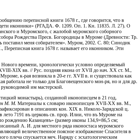
общению переписной книги 1678 г., где говорится, что в
ти иконники» (РГАДА. Ф. 1209. Оп. 1. Кн. 11835. Л. 27).
О
язанского и Муромского, с жалобой муромского соборного
собора Рождества Пресв. Богородицы в Муроме (Древности: Тр.
 поставил меня собирателем». Муром, 2002. С. 80; Синодик
, Переписная книга 1678 г. называет его иконником. Эти
тву Нового времени, хронологически условно определяемый
II-XIX вв. // Рус. поздняя икона от XVII до нач. XX ст. М.,
роме, к-рая возникла в 20-е гг. XVII в. и существовала как
ая работала не только для Благовещенского мон-ря, но и для др.
м руководимой им мастерской.
хтицкий монастырь), созданной иконописцем в 21 год,
ин М. М.
Материалы к словарю иконописцев XVII-XX вв. М.,
з зафиксирован в описаниях кон. XIX в. Николо-Зарядской ц.
 лето 7191 въ церковь св. прор. Илии, что въ Муроме на
по рождению Казанцевъ» (размер иконы 134,9×86,5 см;
аписанный А. И. для местного ряда иконостаса муромского
тавляющей величественное поясное изображение Спасителя в
вого плеча спускается меч. Наряду с эсхатологическим