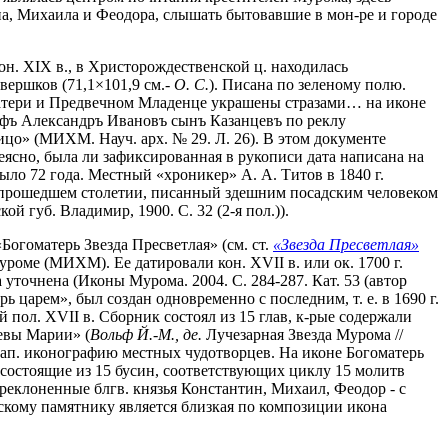
на, Михаила и Феодора, слышать бытовавшие в мон-ре и городе
н. XIX в., в Христорождественской ц. находилась
вершков (71,1×101,9 см.-
О. С.
). Писана по зеленому полю.
 Матери и Предвечном Младенце украшены стразами… на иконе
афъ Александръ Ивановъ сынъ Казанцевъ по реклу
ицо» (МИХМ. Науч. арх. № 29. Л. 26). В этом документе
еясно, была ли зафиксированная в рукописи дата написана на
ло 72 года. Местный «хроникер» А. А. Титов в 1840 г.
 прошедшем столетии, писанный здешним посадским человеком
й губ. Владимир, 1900. С. 32 (2-я пол.)).
огоматерь Звезда Пресветлая» (см. ст.
«Звезда Пресветлая»
уроме (МИХМ). Ее датировали кон. XVII в. или ок. 1700 г.
а уточнена (Иконы Мурома. 2004. C. 284-287. Кат. 53 (автор
ь царем», был создан одновременно с последним, т. е. в 1690 г.
-й пол. XVII в. Сборник состоял из 15 глав, к-рые содержали
евы Марии» (
Вольф Й.-М., де.
Лучезарная Звезда Мурома //
 зап. иконографию местных чудотворцев. На иконе Богоматерь
 состоящие из 15 бусин, соответствующих циклу 15 молитв
еклоненные блгв. князья Константин, Михаил, Феодор - с
мскому памятнику является близкая по композиции икона