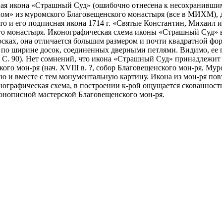
ая икона «Страшный Суд» (ошибочно отнесена к несохранившим
чом» из муромского Благовещенского монастыря (все в МИХМ), д
 что и его подписная икона 1714 г. «Святые Константин, Михаил
го монастыря. Иконографическая схема иконы «Страшный Суд» в 
сках, она отличается большим размером и почти квадратной фор
о ширине досок, соединенных дверными петлями. Видимо, ее прав
 С. 90). Нет сомнений, что икона «Страшный Суд» принадлежит 
го мон-ря (нач. XVIII в. ?, собор Благовещенского мон-ря, Мур
ю и вместе с тем монументальную картину. Икона из мон-ря пов
онографическая схема, в построении к-рой ощущается скованность
конописной мастерской Благовещенского мон-ря.