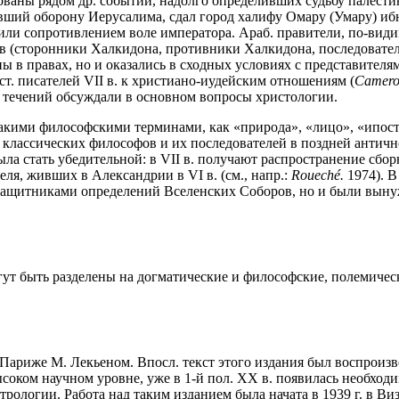
ованы рядом др. событий, надолго определивших судьбу палестин
лявший оборону Иерусалима, сдал город халифу Омару (Умару) ибн
или сопротивлением воле императора. Араб. правители, по-види
ков (сторонники Халкидона, противники Халкидона, последовате
ы в правах, но и оказались в сходных условиях с представителя
ст. писателей VII в. к христиано-иудейским отношениям (
Camero
. течений обсуждали в основном вопросы христологии.
такими философскими терминами, как «природа», «лицо», «ипос
классических философов и их последователей в поздней антично
ыла стать убедительной: в VII в. получают распространение сб
ля, живших в Александрии в VI в. (см., напр.:
Roueché
.
1974). В
 защитниками определений Вселенских Соборов, но и были вын
т быть разделены на догматические и философские, полемически
 Париже М. Лекьеном. Впосл. текст этого издания был воспроизв
соком научном уровне, уже в 1-й пол. XX в. появилась необходи
рологии. Работа над таким изданием была начата в 1939 г. в В