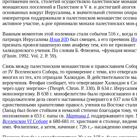
протяжении неск. столетий осуществляло палестинское монаше
монашеских поселений в Палестине в V в. и достигшей апогея к
основанных вокруг Иерусалима, в значительной степени опира
императоров поддерживали в палестинском монашестве осознани
активное участие, к-рое принимали монахи палестинских мон-
Важным моментом этой полемики стали события 516 г., когда 
патриарх Иерусалима
Илия I(II)
был смещен, а его преемник
Ио
признать провозглашенную ими анафему тем, кто не признают
халкидонского учения. По словам Б. Флюзена, «функция монаст
(
Flusin.
1992. Vol. 2. P. 59).
Связь между палестинским монашеством и православием Собор
от IV Вселенского Собора, то примирение с теми, кто отвергал
многих из тех, кто отрицали Халкидон. В действительности м
вероучения. Феофан сообщает, что отвергавшие Халкидон в Си
через одну энергию» (
Theoph.
Сhron. P. 330). В 634 г. Иеруса
моноэнергизму. В 638 г. монофелитство было провозглашено в
продолжателем дела своего наставника (умершего в 637 или 638
единственными хранителями правосл. учения на Востоке стали
(Запад был более стойким в немалой степени благодаря тому, ч
низложению в 653 г. папы св.
Мартина I
, поддержавшего прп. 
Вселенском VI Соборе
в 680-681 гг. христиане в столице, види
имп. Филиппике, а затем, начиная с 726 г.,- насаждению импер