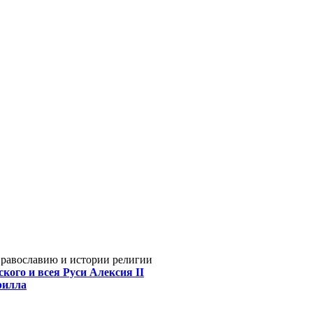
Православию и истории религии
кого и всея Руси Алексия II
рилла