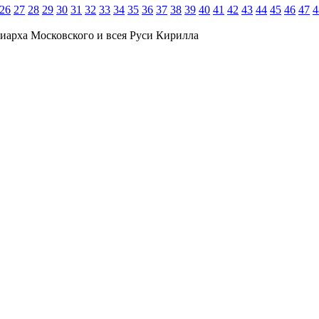
26
27
28
29
30
31
32
33
34
35
36
37
38
39
40
41
42
43
44
45
46
47
4
иарха Московского и всея Руси Кирилла