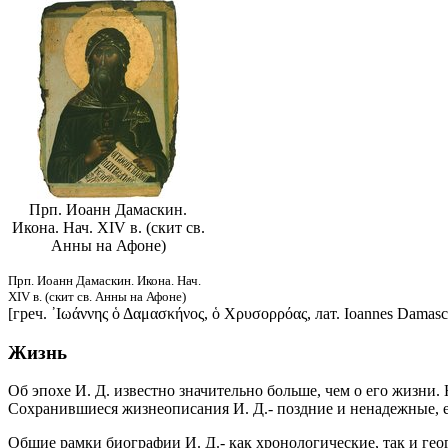
Прп. Иоанн Дамаскин.
Икона. Нач. XIV в. (скит св.
Анны на Афоне)
Прп. Иоанн Дамаскин. Икона. Нач.
XIV в. (скит св. Анны на Афоне)
[греч. ᾿Ιωάννης ὁ Δαμασκήνος, ὁ Χρυσορρόας, лат. Ioannes Damascen
Жизнь
Об эпохе И. Д. известно значительно больше, чем о его жизни
Сохранившиеся жизнеописания И. Д.- поздние и ненадежные, ег
Общие рамки биографии И. Д.- как хронологические, так и гео