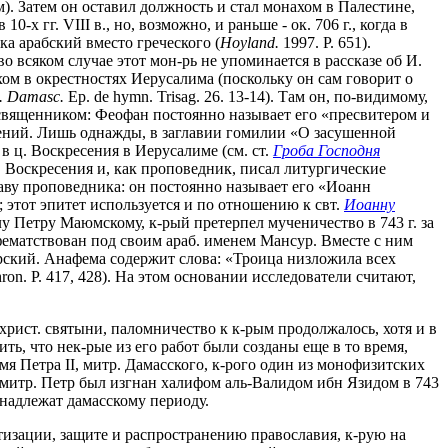
). Затем он оставил должность и стал монахом в Палестине,
х гг. VIII в., но, возможно, и раньше - ок. 706 г., когда в
ка арабский вместо греческого (
Hoyland.
1997. P. 651).
 во всяком случае этот мон-рь не упоминается в рассказе об И.
ахом в окрестностях Иерусалима (поскольку он сам говорит о
. Damasc.
Ep. de hymn. Trisag. 26. 13-14). Там он, по-видимому,
л священником: Феофан постоянно называет его «пресвитером и
ведений. Лишь однажды, в заглавии гомилии «О засушенной
в ц. Воскресения в Иерусалиме (см. ст.
Гроба Господня
. Воскресения и, как проповедник, писал литургические
лаву проповедника: он постоянно называет его «Иоанн
28; этот эпитет используется и по отношению к свт.
Иоанну
у Петру Маюмскому, к-рый претерпел мученичество в 743 г. за
фематствован под своим араб. именем Мансур. Вместе с ним
рский. Анафема содержит слова: «Троица низложила всех
ron. P. 417, 428). На этом основании исследователи считают,
 христ. святыни, паломничество к к-рым продолжалось, хотя и в
ть, что нек-рые из его работ были созданы еще в то время,
я Петра II, митр. Дамасского, к-рого один из монофизитских
ку митр. Петр был изгнан халифом аль-Валидом ибн Язидом в 743
ринадлежат дамасскому периоду.
атизации, защите и распространению православия, к-рую на