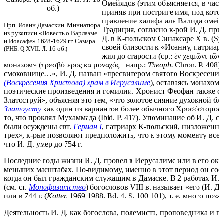
Омейядов (этим объясняется, в час
об.)
приняв при постриге имя, под котор
правление халифа аль-Валида омей
Прп. Иоанн Дамаскин. Миниатюра
Традиция, согласно к-рой И. Д. п
из рукописи «Повесть о Варлааме
Д. в К-польском Синаксаре X в. (S
и Иоасафе» 1628-1629 гг. Самара.
своей близости к «Иоанну, патриар
(РНБ. Q XVII. Л. 16 об.)
жил до старости (ср.: ἐν χειμῶνι τῶ
монахом» (πρεσβύτερος κα μοναχός - напр.:
Theoph.
Chron. P. 40
смоковнице…», И. Д. назван «пресвитером святого Воскресения 
(Воскресения Христова) храм в Иерусалиме
), оставаясь монахо
поэтические произведения и гомилии. Хронист Феофан также св
Златоструй», объясняя это тем, «что золотое сияние духовной бл
Златоусту
как один из вариантов более обычного Χρυσόστομος)
то, что проклял Мухаммада (Ibid. P. 417). Упоминание об И. Д
были осуждены свт.
Герман I
, патриарх К-польский, низложенн
трех», к-рые позволяют предположить, что к этому моменту все
что И. Д. умер до 754 г.
Последние годы жизни И. Д. провел в Иерусалиме или в его окр
меньших масштабах. По-видимому, именно в этот период он сост
когда он был гражданским служащим в Дамаске. В 2 работах И.
(см. ст.
Монофизитство
) богословов VIII в. называет «его (И. 
или в 744 г. (
Kotter.
1969-1988. Bd. 4. S. 100-101), т. е. много 
Деятельность И. Д. как богослова, полемиста, проповедника и