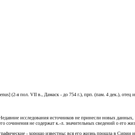
us] (2-я пол. VII в., Дамаск - до 754 г.), прп. (пам. 4 дек.), отец
. Недавние исследования источников не принесли новых данных,
о сочинения не содержат к.-л. значительных сведений о его жиз
графические - хорошо известны: вся его жизнь прошла в Сирии 