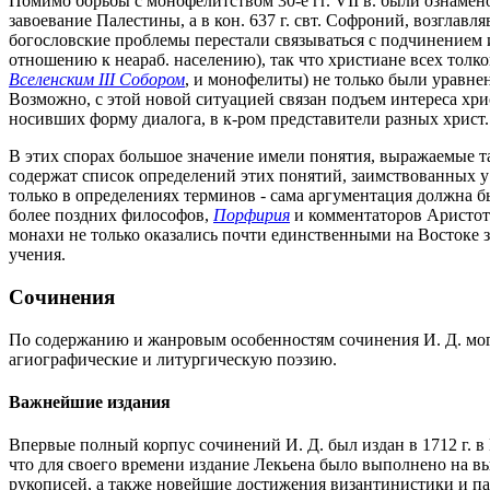
Помимо борьбы с монофелитством 30-е гг. VII в. были ознамен
завоевание Палестины, а в кон. 637 г. свт. Софроний, возглав
богословские проблемы перестали связываться с подчинением 
отношению к неараб. населению), так что христиане всех тол
Вселенским III Собором
, и монофелиты) не только были уравнен
Возможно, с этой новой ситуацией связан подъем интереса хри
носивших форму диалога, в к-ром представители разных христ
В этих спорах большое значение имели понятия, выражаемые 
содержат список определений этих понятий, заимствованных у 
только в определениях терминов - сама аргументация должна б
более поздних философов,
Порфирия
и комментаторов Аристоте
монахи не только оказались почти единственными на Востоке
учения.
Сочинения
По содержанию и жанровым особенностям сочинения И. Д. могу
агиографические и литургическую поэзию.
Важнейшие издания
Впервые полный корпус сочинений И. Д. был издан в 1712 г. в
что для своего времени издание Лекьена было выполнено на вы
рукописей, а также новейшие достижения византинистики и пат