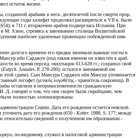
овел остаток жизни.
, созданной арабами в неск. десятилетий после смерти прор.
ледующие годы халифат продолжал расширяться: в VII в. были
(654); в 711 г. вторжению арабов подверглась Испания. При
и в М. Азию, стремясь к завоеванию столицы Византийской
к, подчиняя наиболее удаленные провинции побежденной ими
чение долгого времени его предки занимали важные посты в
 Мансур ибн Сарджун (под таким именем он известен в араб.
ности во время персид. оккупации 613-628 гг.; сохранил свой
 (
Eutych.
Annales. P. 278-280); остался в занимаемой им
ации этой сдачи). Сын Мансура Сарджун ибн Мансур упоминается
главный логофет (γενικὸς λογοθέτης - хранитель сокровищ). В
о арабы оставляли в неприкосновенности гражданскую
. Д. говорят о том, что они скорее были сирийцами, чем
у, были полностью эллинизированы.
 администрации Сирии. Дата его рождения остается неясной.
ки уточнить дату его рождения (650 -
Kotter.
1988. S. 177; между
 и относительно сведений о полученном им образовании -
Сарджун, по-видимому, служил в налоговой администрации