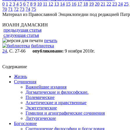
0
1
2
3
4
5
6
7
8
9
10
11
12
13
14
15
16
17
18
19
20
21
22
23
24
25
70
71
72
73
74
75
Материал из Православной Энциклопедии под редакцией Патр
ИОАНН ДАМАСКИН
предыдущая статья
следующая статья
печать
библиотека
24
, С. 27-66
опубликовано:
9 ноября 2010г.
Содержание
Жизнь
Сочинения
Важнейшие издания
Догматические и философские.
Полемические
Аскетические и нравственные
Экзегетические
Гомилии и агиографические сочинения
Литургические
Богословие
Соотношение философии и богословия