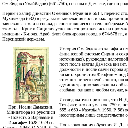
Омейядов (Умаййадов) (661-750), сначала в Дамаске, где он род
Первый халиф династии Омейядов Муавия в 661 г. перенес столи
Мухаммада (632) в результате завоевания вост. и юж. провинц
завоеваны земли и гос-ва, располагавшиеся на сев. побережье А
этом о-ва Крит и Сицилия успешно сопротивлялись на протяже
империи - К-поля. Араб. флот блокировал город в 674-678 гг.
Персидской державы.
История Омейядского халифата име
финансовой системе Сирии и сохра
источниках), руководил налоговой
пост после взятия Дамаска визант.
должности и после сдачи города а
визант. хронистом Феофаном под 69
этом нет ничего необычного, поск
администрацию завоеванных област
арабами, однако в любом случае, 
Исследователи признают, что И. Д
Тот факт, что он умер ок. 750 г., 
Прп. Иоанн Дамаскин.
655 и 660 -
Nasrallah.
1950. P. 58)
Миниатюра из рукописи
неоспоримы лишь свидетельства о 
«Повесть о Варлааме и
Иоасафе» 1628-1629 гг.
После окончания обучения И. Д., 
Самара. (РНБ. Q XVII. Л. 16