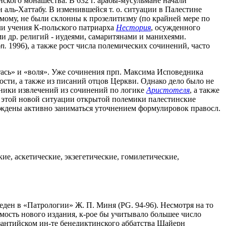
ского монашества. В 632 г. арабы-мусульмане начали
 аль-Хаттабу. В изменившейся т. о. ситуации в Палестине
мому, не были склонны к прозелитизму (по крайней мере по
ли учения К-польского патриарха
Нестория
, осужденного
ми др. религий - иудеями, самаритянами и манихеями.
n.
1996), а также рост числа полемических сочинений, часто
тась» и «воля». Уже сочинения прп. Максима Исповедника
сти, а также из писаний отцов Церкви. Однако дело было не
орники извлечений из сочинений по логике
Аристотеля
, а также
 этой новой ситуации открытой полемики палестинские
уждены активно заниматься уточнением формулировок правосл.
е, аскетические, экзегетические, гомилетические,
еден в «Патрологии» Ж. П. Миня (PG. 94-96). Несмотря на то
мость нового издания, к-рое бы учитывало большее число
изантийском ин-те бенедиктинского аббатства Шайерн