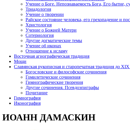
Учение о Боге. Непознаваемость Бога, Его бытие, с
Триадология
Учение о творении
Райское состояние человека, его грехопадение и по
Христология
Учение о Божией Матери
Сотериология
Другие догматические темы
Учение об иконах
Отношение к исламу
Восточная агиографическая традиция
Мощи
Славянская рукописная и старопечатная традиция до XIX
Богословские и философские сочинения
Гомилетические сочинения
Гимнографические творения
Другие сочинения. Псевдоэпиграфы
Почитание
Гимнография
Иконография
ИОАНН ДАМАСКИН