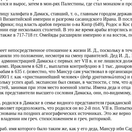
ился и вырос, затем в мон-рях Палестины, где стал монахом и пр
цу халифата в Дамаск, ставший, т. о., главным городом державы
ий Византийской империи и разгрома сасанидского Ирана. В пос
фрики; под власть арабов перешли о-ва Кипр (649), Родос и Кос 
нии еще нескольких столетий. В это же время арабы вторглись 
, а также в 717-718 гг. Омейяды расширяли империю и на восто
ет непосредственное отношение к жизни И. Д., поскольку в те
няли это положение, несмотря на смену правителей. Дед И. Д.,
 администрацией Дамаска с первых лет VII в. и не лишился долж
 имп. Ираклием в 628 г., выплатив контрибуцию в 1 тыс. динаров
рабам в 635 г. (известно, что Мансур сам участвовал в организ
0/1 г. как «христианнейший человек» (ἀνὴρ χριστιανικώτατος) и 
ольку успех араб. экспансии был связан, в частности, с тем, чт
ей, занимая при этом место военной элиты. Имена деда и отца И
как представители высшего сословия Дамаска, они, по-видимом
. родился в Дамаске в семье видного представителя гражданской
позволяет предположить, что родился он во 2-й пол. VII в. Попыт
 основаны на поздних агиографических источниках. Это же верно
владении им греч. стихосложением и греч. риторикой.
араб. имя которого было таким же, как у его деда, Мансур ибн 