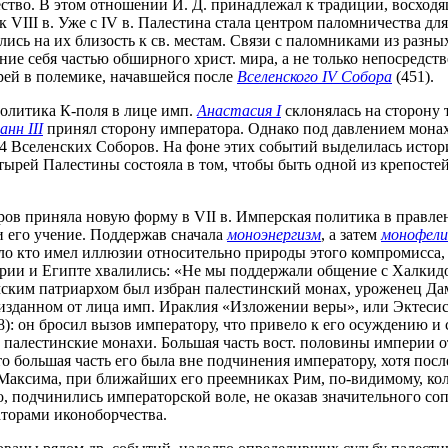
ство. В этом отношении И. Д. принадлежал к традиции, восходя
 VIII в. Уже с IV в. Палестина стала центром паломничества дл
лись на их близость к св. местам. Связи с паломниками из раз
е себя частью обширного христ. мира, а не только непосредств
рей в полемике, начавшейся после
Вселенского IV Собора
(451).
политика К-поля в лице имп.
Анастасия I
склонялась на сторону т
анн III
принял сторону императора. Однако под давлением монах
 4 Вселенских Соборов. На фоне этих событий выделилась исто
ырей Палестины состояла в том, чтобы быть одной из крепостей
ов приняла новую форму в VII в. Имперская политика в правле
и его учение. Поддержав сначала
моноэнергизм
, а затем
монофел
ало кто имел иллюзии относительно природы этого компромисса,
рии и Египте хвалились: «Не мы поддержали общение с Халкидо
лимским патриархом был избран палестинский монах, уроженец Д
 изданном от лица имп. Ираклия «Изложении веры», или Эктесис
): он бросил вызов императору, что привело к его осуждению и 
 палестинские монахи. Большая часть вост. половины империи о
то большая часть его была вне подчинения императору, хотя пос
Максима, при ближайших его преемниках Рим, по-видимому, коле
мо, подчинились императорской воле, не оказав значительного с
аторами иконоборчества.