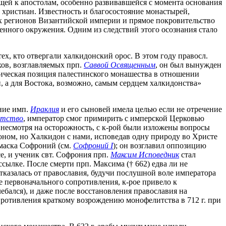
щей к апостолам, особенно развивавшейся с момента основания
я христиан. Известность и благосостояние монастырей,
ных регионов Византийской империи и прямое покровительство
енного окружения. Одним из следствий этого осознания стало
ех, кто отвергали халкидонский орос. В этом году правосл.
ов, возглавляемых прп.
Саввой Освященным
, он был вынужден
рическая позиция палестинского монашества в отношении
, а для Востока, возможно, самым сердцем халкидонства»
ние имп.
Ираклия
и его сыновей имела целью если не отречение
итство
, император смог примирить с имперской Церковью
 несмотря на осторожность, с к-рой были изложены вопросы
ном, но Халкидон с нами, исповедав одну природу во Христе
амаска Софроний (см.
Софроний I
); он возглавил оппозицию
е, и ученик свт. Софрония прп.
Максим Исповедник
стал
ссылке. После смерти прп. Максима († 662) едва ли не
тказалась от православия, будучи послушной воле императора
ле первоначального сопротивления, к-рое привело к
бался), и даже после восстановления православия на
опротивления краткому возрождению монофелитства в 712 г. при