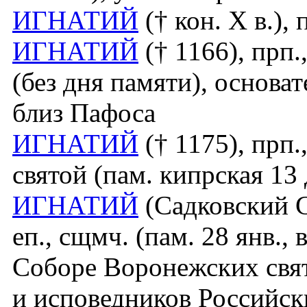
ИГНАТИЙ
(† кон. Х в.), 
ИГНАТИЙ
(† 1166), прп
(без дня памяти), основа
близ Пафоса
ИГНАТИЙ
(† 1175), прп
святой (пам. кипрская 13 
ИГНАТИЙ
(Садковский С
еп., сщмч. (пам. 28 янв.,
Соборе Воронежских свя
и исповедников Российск