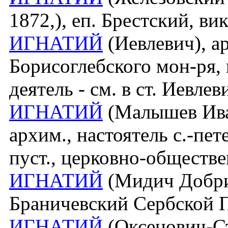
1872,), еп. Брестский, ви
ИГНАТИЙ
(Иевлевич), а
Борисоглебского мон-ря,
деятель - см. в ст. Иевлев
ИГНАТИЙ
(Малышев Иван
архим., настоятель с.-пе
пуст., церковно-обществ
ИГНАТИЙ
(Мидич Добрив
Браничевский Сербской П
ИГНАТИЙ
(Оксенович-Ста