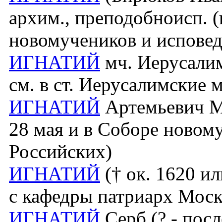
архим., преподобноисп. (
новомучеников и исповед
ИГНАТИЙ
мч. Иерусалимс
см. в ст. Иерусалимские 
ИГНАТИЙ
Артемьевич Ма
28 мая и в Соборе новом
Российских)
ИГНАТИЙ
(† ок. 1620 ил
с кафедры патриарх Моско
ИГНАТИЙ
Серб (? - посл