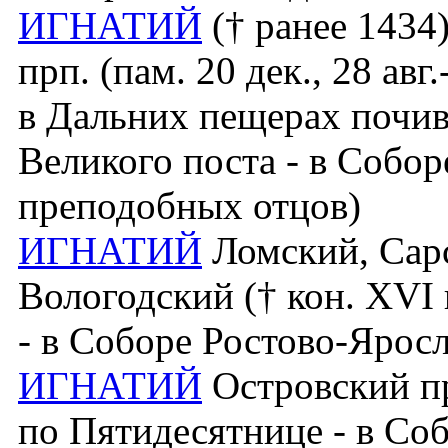
ИГНАТИЙ
(† ранее 1434
прп. (пам. 20 дек., 28 ав
в Дальних пещерах почи
Великого поста - в Собо
преподобных отцов)
ИГНАТИЙ
Ломский, Сарс
Вологодский († кон. XVI в
- в Соборе Ростово-Ярос
ИГНАТИЙ
Островский пр
по Пятидесятнице - в Со