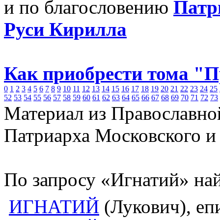
и по благословению
Патр
Руси Кирилла
Как приобрести тома "
0
1
2
3
4
5
6
7
8
9
10
11
12
13
14
15
16
17
18
19
20
21
22
23
24
25
52
53
54
55
56
57
58
59
60
61
62
63
64
65
66
67
68
69
70
71
72
73
Материал из Православно
Патриарха Московского и
По запросу «Игнатий» най
ИГНАТИЙ
(Лукович), еп