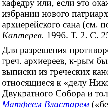
кафедру или, если это ок
избрании нового патриар
архиерейского сана (см. 
Каптерев.
1996. Т. 2. С. 2
Для разрешения противор
греч. архиереев, к-рым б
выписки из греческих кан
относящиеся к «делу Нико
Двукратного Собора и тол
Матфеем Властарем
(«бе