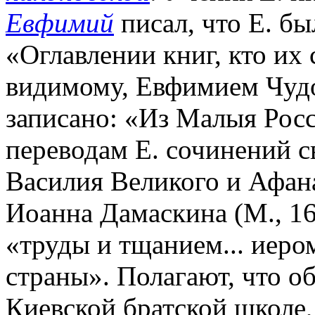
Евфимий
писал, что Е. бы
«Оглавлении книг, кто их 
видимому, Евфимием Чудо
записано: «Из Малыя Росс
переводам Е. сочинений с
Василия Великого и Афан
Иоанна Дамаскина (М., 166
«труды и тщанием... иер
страны». Полагают, что о
Киевской братской школе, 