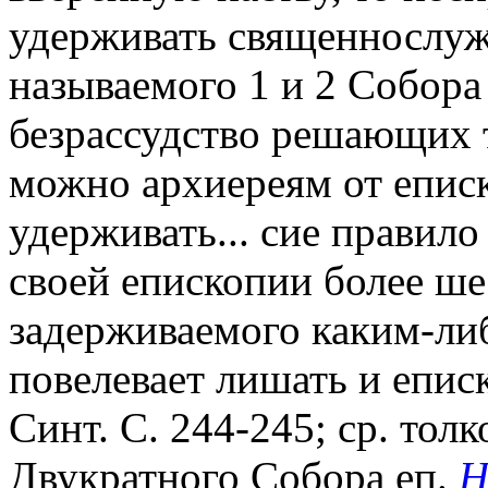
удерживать священнослуже
называемого 1 и 2 Собора
безрассудство решающих 
можно архиереям от еписк
удерживать... сие правило
своей епископии более ше
задерживаемого каким-ли
повелевает лишать и епис
Синт. С. 244-245; ср. тол
Двукратного Собора еп.
Н