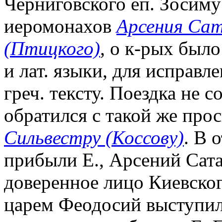
Черниговского еп. Зосиму
иеромонахов
Арсения Сат
(Птицкого)
, о к-рых было
и лат. языки, для исправл
греч. тексту. Поездка не с
обратился с такой же про
Сильвестру (Коссову)
. В 
прибыли Е., Арсений Сата
доверенное лицо Киевског
царем Феодосий выступил 