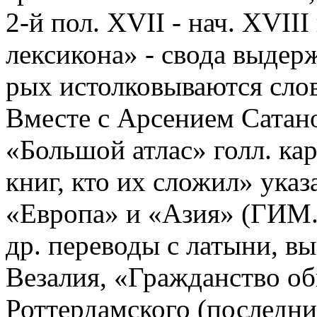
2-й пол. XVII - нач. XVII
лексикона» - свода выдерж
рых истолковываются сло
Вместе с Арсением Сатано
«Большой атлас» голл. кар
книг, кто их сложил» указ
«Европа» и «Азия» (ГИМ. 
др. переводы с латыни, в
Везалия, «Гражданство о
Роттердамского (последни