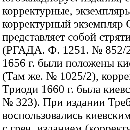
корректурные, экземпляры
корректурный экземпляр 
представляет собой стрят
(РГАДА. Ф. 1251. № 852/2
1656 г. были положены ки
(Там же. № 1025/2), корр
Триоди 1660 г. была киев
№ 323). При издании Тре
воспользовались киевским 
с греч. изданием (коррек