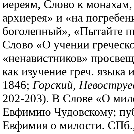
иереям, Слово к монахам,
архиерея» и «на погребен
боголепный», «Пытайте п
Слово «О учении греческ
«ненавистников» просвещ
как изучение греч. языка и
1846;
Горский, Невоструе
202-203). В Слове «О ми
Евфимию Чудовскому; пуб
Евфимия о милости. СПб., 