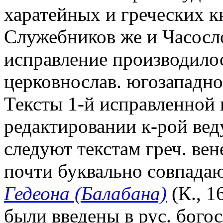
харатейных и греческих к
Служебников же и Часосл
исправление производилос
церковнослав. югозападнор
Тексты 1-й исправленной к
редактировании к-рой вед
следуют текстам греч. вен
почти буквально совпадаю
Гедеона (Балабана)
(К., 1
были введены в рус. бог