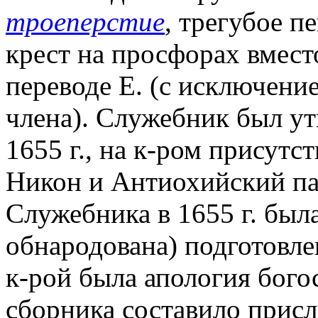
троеперстие
, трегубое п
крест на просфорах вмест
переводе Е. (с исключени
члена). Служебник был ут
1655 г., на к-ром присут
Никон и Антиохийский п
Служебника в 1655 г. была
обнародована) подготовле
к-рой была апология бог
сборника составило прис