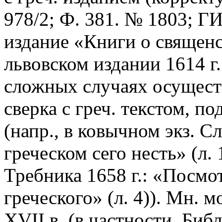
978/2; Ф. 381. № 1803; Г
издание «Книги о священс
львовском издании 1614 г
сложных случаях осущест
сверка с греч. текстом, 
(напр., в ковычном экз. С
греческом сего несть» (л. 
Требника 1658 г.: «Посмот
греческого» (л. 4)). Мн. м
XVII в. (в частности, Биб