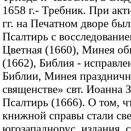
1658 г.- Требник. При акт
гг. на Печатном дворе бы
Псалтирь с восследовани
Цветная (1660), Минея об
(1662), Библия - исправл
Библии, Минея празднична
священстве» свт. Иоанна З
Псалтирь (1666). О том, 
книжной справы стали све
югозападнорус. издания, с