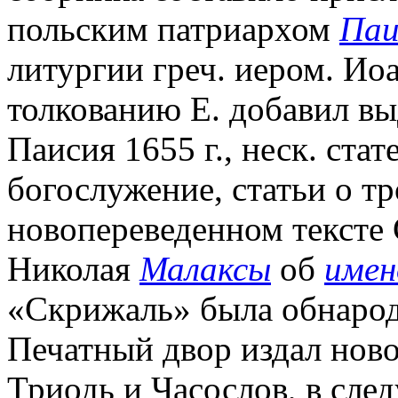
польским патриархом
Паи
литургии греч. иером. Ио
толкованию Е. добавил вы
Паисия 1655 г., неск. ста
богослужение, статьи о тр
новопереведенном тексте 
Николая
Малаксы
об
имен
«Скрижаль» была обнародо
Печатный двор издал нов
Триодь и Часослов, в сле