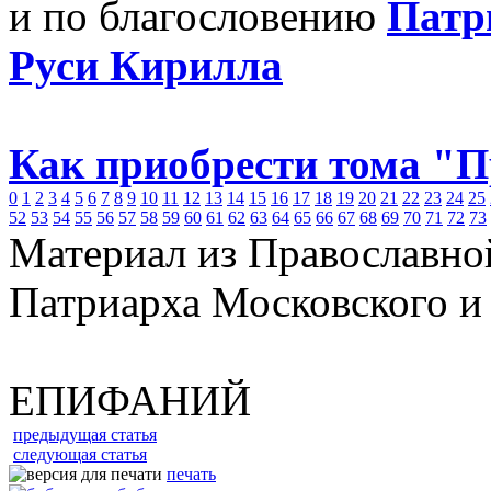
и по благословению
Патр
Руси Кирилла
Как приобрести тома "
0
1
2
3
4
5
6
7
8
9
10
11
12
13
14
15
16
17
18
19
20
21
22
23
24
25
52
53
54
55
56
57
58
59
60
61
62
63
64
65
66
67
68
69
70
71
72
73
Материал из Православно
Патриарха Московского и
ЕПИФАНИЙ
предыдущая статья
следующая статья
печать