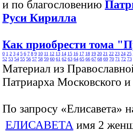
и по благословению
Патр
Руси Кирилла
Как приобрести тома "
0
1
2
3
4
5
6
7
8
9
10
11
12
13
14
15
16
17
18
19
20
21
22
23
24
25
52
53
54
55
56
57
58
59
60
61
62
63
64
65
66
67
68
69
70
71
72
73
Материал из Православно
Патриарха Московского и
По запросу «Елисавета» н
ЕЛИСАВЕТА
имя 2 женщ