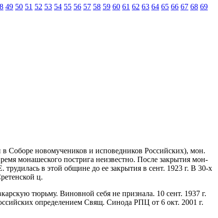
8
49
50
51
52
53
54
55
56
57
58
59
60
61
62
63
64
65
66
67
68
69
 и в Соборе новомучеников и исповедников Российских), мон.
Время монашеского пострига неизвестно. После закрытия мон-
трудилась в этой общине до ее закрытия в сент. 1923 г. В 30-х
ретенской ц.
карскую тюрьму. Виновной себя не признала. 10 сент. 1937 г.
сийских определением Свящ. Синода РПЦ от 6 окт. 2001 г.