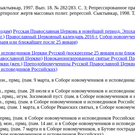
Сыктывкар, 1997. Вып. 18. № 282/283. С. 3; Репрессированное прав
артиролог жертв массовых полит. репрессий. Сыктывкар, 1998. Т. 
иодам)
Русская Православная Церковь в новейший период. Эпох
г.)
Православный Церковный календарь 2016 г.
Собор новомучен
варя или ближайшее после 25 января)
исповедников Церкви Русской (воскресенье 25 января или ближ
равославной Церкви)
Новоканонизированные святые Русской Пра
кви (жен.)
Преподобномученицы Русской Православной Церкв
и исповедников Российских)
он., прмц. (пам. 9 марта, в Соборе новомучеников и исповедник
н., прмц. (пам. 28 июля и в Соборе новомучеников и исповедник
, прмц., игум. Зосимовой пуст. (пам. в Соборе новомучеников и
н., прмц. (пам. в Соборе новомучеников и исповедников Российс
мц. (пам. 1 марта, в Соборе Рязанских святых, в Соборе новому
 прмц. (пам. в Соборе новомучеников и исповедников Российски
 мон., прмц. (пам. 14 авг. и в Соборе новомучеников и исповед
рмц. (пам. 7 марта и в Соборе новомучеников, в Бутове постра
 Соборе новомучеников и исповедников Российских)