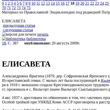
0
1
2
3
4
5
6
7
8
9
10
11
12
13
14
15
16
17
18
19
20
21
22
23
24
25
70
71
72
73
74
75
Материал из Православной Энциклопедии под редакцией Патр
ЕЛИСАВЕТА
предыдущая статья
следующая статья
печать
библиотека
18
, С. 387
опубликовано:
20 августа 2009г.
ЕЛИСАВЕТА
Александровна Ярыгина (1879, дер. Софроновская Яренского у. 
Из крестьянской семьи. С малых лет была послушницей в
Кылт
ря в 1918 г. монахини создали Крестовоздвиженскую трудовую с
гг. проживала в с. Вильгорт (ныне Выльгорт Сыктывдинского р
4 авг. 1937 г. арестована по обвинению в том, что «активно п
Особой тройкой при УНКВД Коми АССР приговорена к расстрел