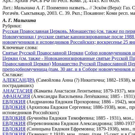
Арх.: Архив УФСБ РФ по Респ. Коми. Д. 4145. КП 6026.
Лит.:
Малыхина А. Г.
Поименно назвать... // Эскöм (Вера): Газ. 
Рогачёв. Сыктывкар, 2003. С. 39. Ркп.; Покаяние: Коми респ. м
А. Г. Малыхина
Рубрики:
Русская Православная Церковь. Монашество (см. также по пер
Новомученики ( русские святые канонизированные после 1988 
новомучеников и исповедников Российских; воскресенье 25 ян
Ключевые слова:
Святые Русской Православной Церкви
Собор новомучеников и 
Церкви (см. также - Новоканонизированные святые Русской П
Православной Церкви)
Монашество Русской Православной Цер
преподобномученица (пам. 30 авг. и в Соборе новомучеников 
См.также:
АЛЕКСАНДРА
(Самойлова Анна (?) Никитична; 1882–1938), м
пострадавших)
АНАСТАСИЯ
(Камаева Анастасия Леонтьевна; 1879-1937), мо
АФАНАСИЯ
(Александра Васильевна Лепёшкина; 1885 - 1931)
ЕВДОКИЯ
(Андрианова Евдокия Прохоровна; 1886 - 1942), мо
ЕВДОКИЯ
(Архипова Евдокия Сергеевна; 1886-1938), мон., пр
исповедников Российских)
ЕВДОКИЯ
(Бучинёва Евдокия Тимофеевна; 1885 - 1931), мон.,
ЕВДОКИЯ
(Перевозникова Евдокия Александровна; 1880-1937),
ЕВДОКИЯ
(Синицына Евдокия Ефремовна; 1879-1938), мон., п
ЕВДОКИЯ
(Ткаченко; † 1918), мон., прмц. (пам. 15 сент. и в