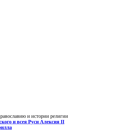
Православию и истории религии
кого и всея Руси Алексия II
рилла