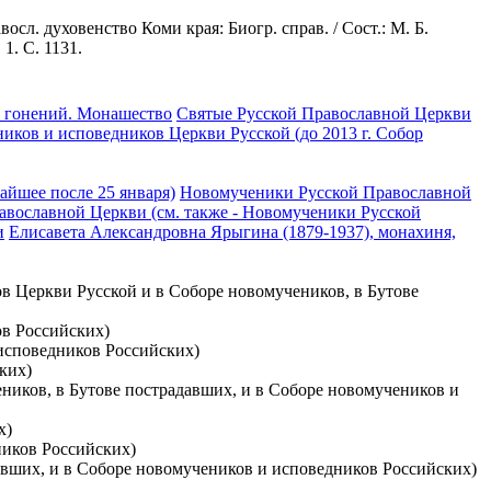
осл. духовенство Коми края: Биогр. справ. / Сост.: М. Б.
1. С. 1131.
а гонений. Монашество
Святые Русской Православной Церкви
иков и исповедников Церкви Русской (до 2013 г. Собор
айшее после 25 января)
Новомученики Русской Православной
вославной Церкви (см. также - Новомученики Русской
и
Елисавета Александровна Ярыгина (1879-1937), монахиня,
ов Церкви Русской и в Соборе новомучеников, в Бутове
ов Российских)
 исповедников Российских)
ких)
чеников, в Бутове пострадавших, и в Соборе новомучеников и
х)
ников Российских)
давших, и в Соборе новомучеников и исповедников Российских)