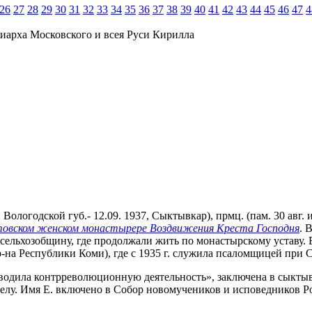
26
27
28
29
30
31
32
33
34
35
36
37
38
39
40
41
42
43
44
45
46
47
4
иарха Московского и всея Руси Кирилла
Вологодской губ.- 12.09. 1937, Сыктывкар), прмц. (пам. 30 авг.
овском женском монастырере Воздвижения Креста Господня
. 
ельхозобщину, где продолжали жить по монастырскому уставу. Е. 
-на Республики Коми), где с 1935 г. служила псаломщицей при С
роводила контрреволюционную деятельность», заключена в сыктыв
у. Имя Е. включено в Собор новомучеников и исповедников Рос