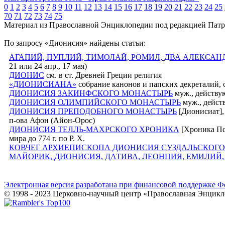
0
1
2
3
4
5
6
7
8
9
10
11
12
13
14
15
16
17
18
19
20
21
22
23
24
25
70
71
72
73
74
75
Материал из Православной Энциклопедии под редакцией Патр
По запросу «Дионисия» найдены статьи:
АГАПИЙ, ПУПЛИЙ, ТИМОЛАЙ, РОМИЛ, ДВА АЛЕКСАН
21 или 24 апр., 17 мая)
ДИОНИС
см. в ст. Древней Греции религия
«ДИОНИСИАНА»
собрание канонов и папских декреталий,
ДИОНИСИЯ ЗАКИНФСКОГО МОНАСТЫРЬ
муж., действ
ДИОНИСИЯ ОЛИМПИЙСКОГО МОНАСТЫРЬ
муж., дейст
ДИОНИСИЯ ПРЕПОДОБНОГО МОНАСТЫРЬ
[Дионисиат],
п-ова Афон (Айон-Орос)
ДИОНИСИЯ ТЕЛЛЬ-МАХРСКОГО ХРОНИКА
[Хроника Пс
мира до 774 г. по Р. Х.
КОВЧЕГ АРХИЕПИСКОПА ДИОНИСИЯ СУЗДАЛЬСКОГО
МАЙОРИК, ДИОНИСИЯ, ДАТИВА, ЛЕОНЦИЯ, ЕМИЛИЙ,
Электронная версия разработана при финансовой поддержке Ф
© 1998 - 2023 Церковно-научный центр «Православная Энцикл