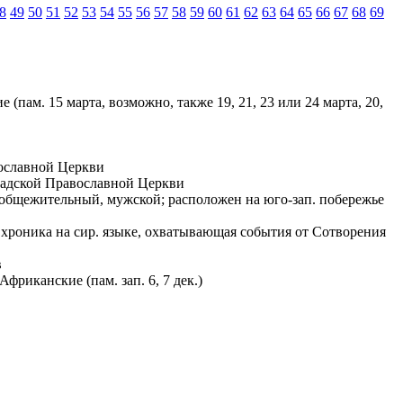
8
49
50
51
52
53
54
55
56
57
58
59
60
61
62
63
64
65
66
67
68
69
 (пам. 15 марта, возможно, также 19, 21, 23 или 24 марта, 20,
ославной Церкви
ладской Православной Церкви
, общежительный, мужской; расположен на юго-зап. побережье
хроника на сир. языке, охватывающая события от Сотворения
в
Африканские (пам. зап. 6, 7 дек.)