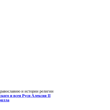
Православию и истории религии
кого и всея Руси Алексия II
рилла