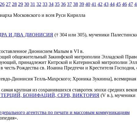
26
27
28
29
30
31
32
33
34
35
36
37
38
39
40
41
42
43
44
45
46
47
4
иарха Московского и всея Руси Кирилла
ДРА И ДВА ДИОНИСИЯ
(† 304 или 305), мученики Палестинские
 составленное Дионисием Малым в VI в.
ующий общежительный Закинфской митрополии Элладской Прав
вующий, принадлежит Китрской и Катеринской митрополии Эл
 в честь Рождества св. Иоанна Предтечи и Крестителя Господня
евдо-Дионисия Телль-Махрского; Хроника Зукнина], всемирная 
самая крупная из сохранившихся ставротек эпохи средних веко
 ТЕРЦИЙ, БОНИФАЦИЙ, СЕРВ, ВИКТОРИЯ
(V в.), мученики 
едерального агентства по печати и массовым коммуникациям
опедия».