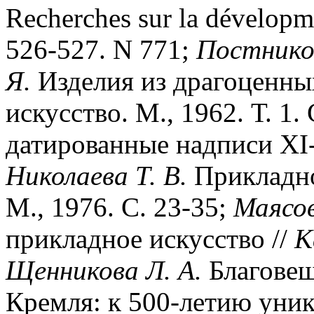
Recherches sur la dévelopmen
526-527. N 771;
Постнико
Я.
Изделия из драгоценных
искусство. М., 1962. Т. 1.
датированные надписи XI-X
Николаева Т. В.
Прикладно
М., 1976. С. 23-35;
Маясов
прикладное искусство //
К
Щенникова Л. А.
Благовещ
Кремля: к 500-летию уник