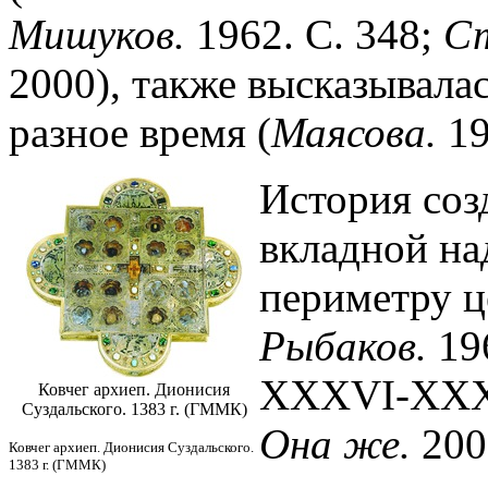
Мишуков.
1962. С. 348;
Ст
2000), также высказывалась
разное время (
Маясова.
19
История соз
вкладной на
периметру ц
Рыбаков.
196
XXXVI-XXX
Ковчег архиеп. Дионисия
Суздальского. 1383 г. (ГММК)
Она же.
2000
Ковчег архиеп. Дионисия Суздальского.
1383 г. (ГММК)