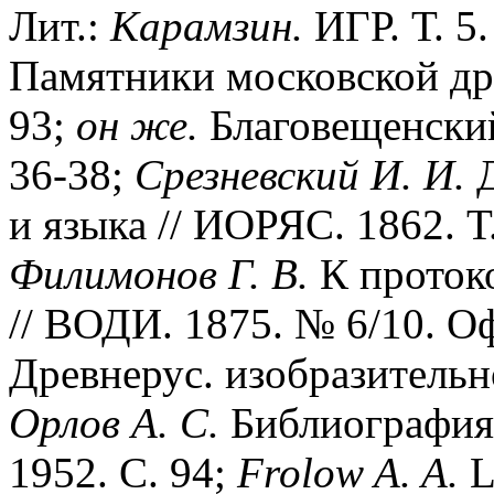
Лит.:
Карамзин.
ИГР. Т. 5
Памятники московской дре
93;
он же.
Благовещенский
36-38;
Срезневский И. И.
Д
и языка // ИОРЯС. 1862. Т.
Филимонов Г. В.
К протоко
// ВОДИ. 1875. № 6/10. Оф
Древнерус. изобразительно
Орлов А. С.
Библиография 
1952. С. 94;
Frolow A. A.
La