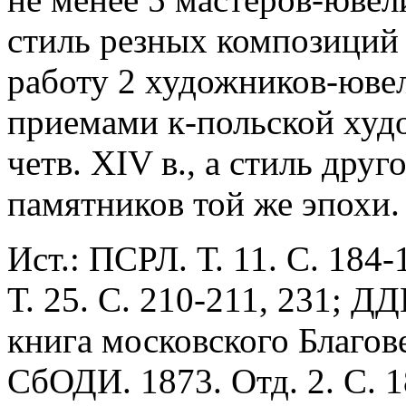
стиль резных композиций 
работу 2 художников-ювел
приемами к-польской худ
четв. XIV в., а стиль друг
памятников той же эпохи.
Ист.: ПСРЛ. Т. 11. С. 184-1
Т. 25. С. 210-211, 231; Д
книга московского Благове
СбОДИ. 1873. Отд. 2. С. 1