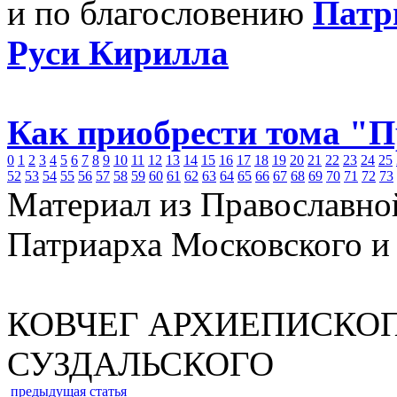
и по благословению
Патр
Руси Кирилла
Как приобрести тома "
0
1
2
3
4
5
6
7
8
9
10
11
12
13
14
15
16
17
18
19
20
21
22
23
24
25
52
53
54
55
56
57
58
59
60
61
62
63
64
65
66
67
68
69
70
71
72
73
Материал из Православно
Патриарха Московского и
КОВЧЕГ АРХИЕПИСКО
СУЗДАЛЬСКОГО
предыдущая статья