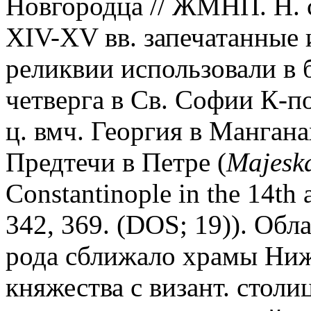
Новгородца // ЖМНП. Н. с.
XIV-XV вв. запечатанные 
реликвии использовали в
четверга в Св. Софии К-п
ц. вмч. Георгия в Мангана
Предтечи в Петре (
Majeska
Constantinople in the 14th 
342, 369. (DOS; 19)). Об
рода сближало храмы Ниж
княжества с визант. столи