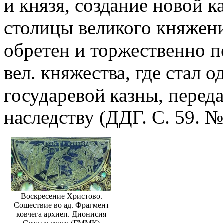
и князя, создание новой к
столицы великого княжения
обретен и торжественно п
вел. княжества, где стал 
государевой казны, перед
наследству (ДДГ. С. 59. №
Воскресение Христово.
Сошествие во ад. Фрагмент
ковчега архиеп. Дионисия
Суздальского (ГММК)