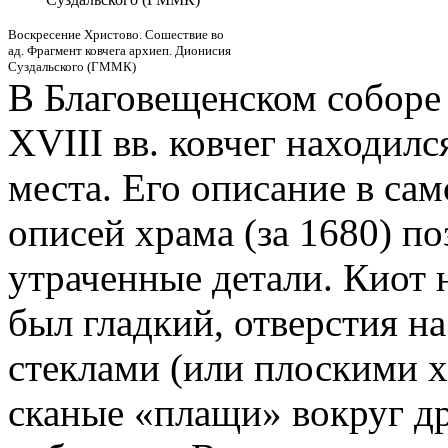
Воскресение Христово. Сошествие во
ад. Фрагмент ковчега архиеп. Дионисия
Суздальского (ГММК)
В Благовещенском соборе
XVIII вв. ковчег находилс
места. Его описание в са
описей храма (за 1680) по
утраченные детали. Киот 
был гладкий, отверстия н
стеклами (или плоскими х
сканые «плащи» вокруг д