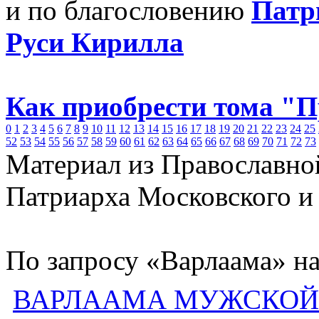
и по благословению
Патр
Руси Кирилла
Как приобрести тома "
0
1
2
3
4
5
6
7
8
9
10
11
12
13
14
15
16
17
18
19
20
21
22
23
24
25
52
53
54
55
56
57
58
59
60
61
62
63
64
65
66
67
68
69
70
71
72
73
Материал из Православно
Патриарха Московского и
По запросу «Варлаама» на
ВАРЛААМА МУЖСКОЙ