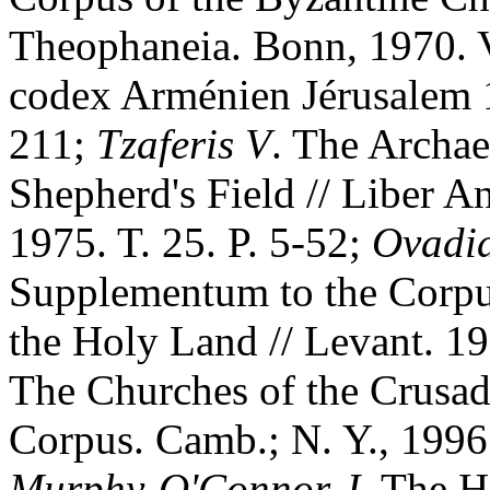
Theophaneia. Bonn, 1970. V
codex Arménien Jérusalem 12
211;
Tzaferis
V
. The Archae
Shepherd's Field // Liber An
1975. T. 25. P. 5-52;
Ovadi
Supplementum to the Corpus
the Holy Land // Levant. 1
The Churches of the Crusa
Corpus. Camb.; N. Y., 1996.
Murphy-O'Connor
J
. The H