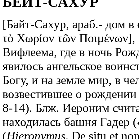
БЕЙТ-САХУР
[Байт-Сахур, араб.- дом в
τὸ Χωρίον τῶν Ποιμένων], с
Вифлеема, где в ночь Рож
явилось ангельское воинс
Богу, и на земле мир, в ч
возвестившее о рождении 
8-14). Блж. Иероним счита
находилась башня Гадер (
(
Hieronymus
. De situ et no