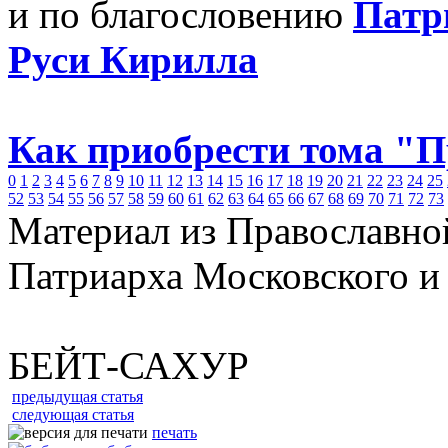
и по благословению
Патр
Руси Кирилла
Как приобрести тома "
0
1
2
3
4
5
6
7
8
9
10
11
12
13
14
15
16
17
18
19
20
21
22
23
24
25
52
53
54
55
56
57
58
59
60
61
62
63
64
65
66
67
68
69
70
71
72
73
Материал из Православно
Патриарха Московского и
БЕЙТ-САХУР
предыдущая статья
следующая статья
печать