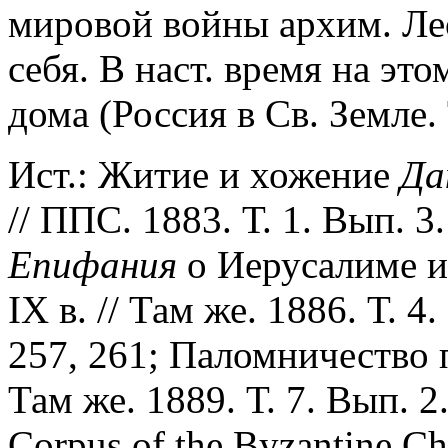
мировой войны архим. Ле
себя. В наст. время на эт
дома (Россия в Св. Земле. Т
Ист.: Житие и хожение
Да
// ППС. 1883. Т. 1. Вып. 3
Епифания
о Иерусалиме и
IX в. // Там же. 1886. Т. 4.
257, 261; Паломничество п
Там же. 1889. Т. 7. Вып. 2
Corpus of the Byzantine Ch