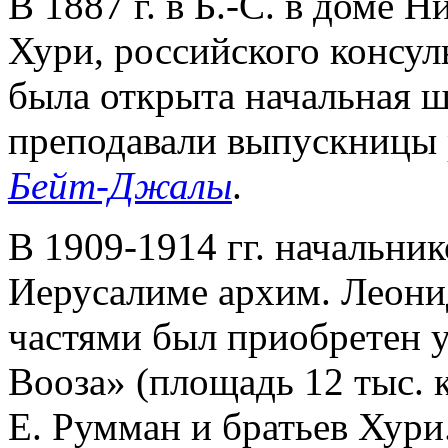
В 1887 г. в Б.-С. в доме 
Хури, российского консул
была открыта начальная шк
преподавали выпускницы 
Бейт-Джалы
.
В 1909-1914 гг. начальни
Иерусалиме архим. Леони
частями был приобретен 
Вооза» (площадь 12 тыс. к
Е. Румман и братьев Хури