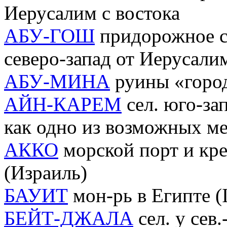
Иерусалим с востока
АБУ-ГОШ
придорожное се
северо-запад от Иерусали
АБУ-МИНА
руины «город
АЙН-КАРЕМ
сел. юго-за
как одно из возможных м
АККО
морской порт и кре
(Израиль)
БАУИТ
мон-рь в Египте (I
БЕЙТ-ДЖАЛА
сел. у сев