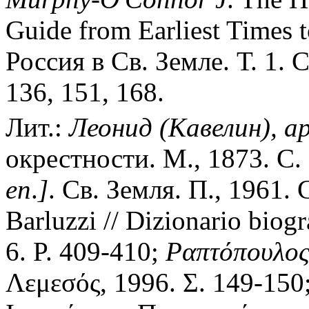
Guide from Earliest Times t
Россия в Св. Земле. Т. 1. С
136, 151, 168.
Лит.:
Леонид
(Кавелин),
а
окрестности. М., 1873. С.
еп
.
]
. Св. Земля. П., 1961.
Barluzzi // Dizionario biogra
6. P. 409-410;
Ραπτόπουλο
Λεμεσός, 1996. Σ. 149-150