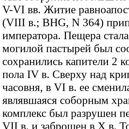
V-VI вв. Житие равноапо
(VIII в.; BHG, N 364) при
императора. Пещера стала
могилой пастырей был со
сохранились капители 2 
пола IV в. Сверху над кри
часовня, в VI в. ее смени
являвшаяся соборным хр
комплекс был разрушен пер
VII в. и заброшен в Х в. Т