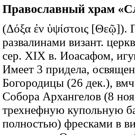
Православный храм «С
(Δόξα ἐν ὑψίστοις [Θεῷ]).
развалинами визант. церк
сер. XIX в. Иоасафом, иг
Имеет 3 придела, освящен
Богородицы (26 дек.), вм
Собора Архангелов (8 ноя
трехнефную купольную ба
полностью) фресками в ви