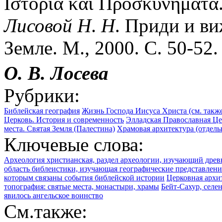
Ιστορία και Προσκυνήματα.
Лисовой
Н
.
Н
. Приди и ви
Земле. М., 2000. С. 50-52.
О. В. Лосева
Рубрики:
Библейская география
Жизнь Господа Иисуса Христа (см. такж
Церковь. История и современность
Элладская Православная Це
места. Святая Земля (Палестина)
Храмовая архитектура (отдел
Ключевые слова:
Археология христианская, раздел археологии, изучающий древ
область библеистики, изучающая географические представлени
которым связаны события библейской истории
Церковная архит
топография: святые места, монастыри, храмы
Бейт-Сахур, селе
явилось ангельское воинство
См.также: