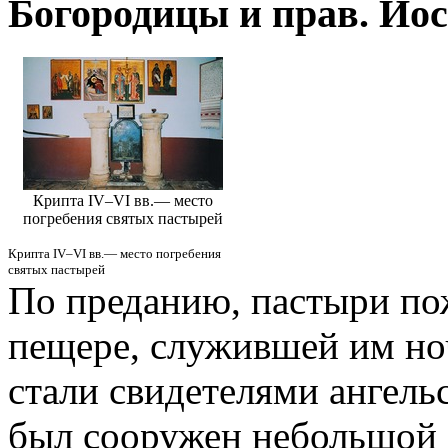
Богородицы и прав. Ио
Крипта IV–VI вв.— место
погребения святых пастырей
Крипта IV–VI вв.— место погребения
святых пастырей
По преданию, пастыри по
пещере, служившей им ноч
стали свидетелями ангельс
был сооружен небольшой х