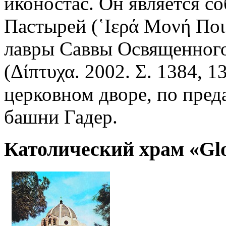
иконостас. Он является 
Пастырей (῾Ιερά Μονή Ποι
лавры Саввы Освященного
(Δίπτυχα. 2002. Σ. 1384, 
церковном дворе, по пред
башни Гадер.
Католический храм «Glor