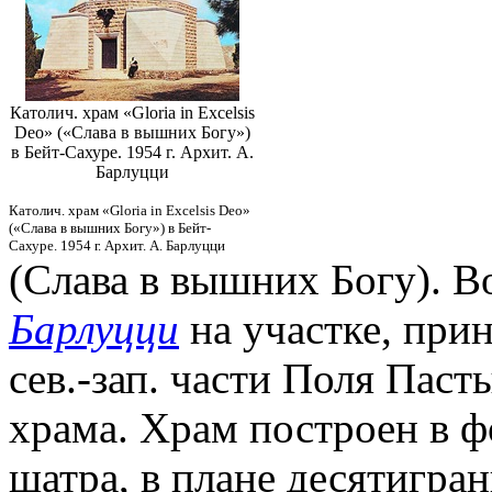
Католич. храм «Gloria in Excelsis
Deo» («Слава в вышних Богу»)
в Бейт-Сахуре. 1954 г. Архит. А.
Барлуцци
Католич. храм «Gloria in Excelsis Deo»
(«Слава в вышних Богу») в Бейт-
Сахуре. 1954 г. Архит. А. Барлуцци
(Слава в вышних Богу). Во
Барлуцци
на участке, при
сев.-зап. части Поля Пасты
храма. Храм построен в ф
шатра, в плане десятигран