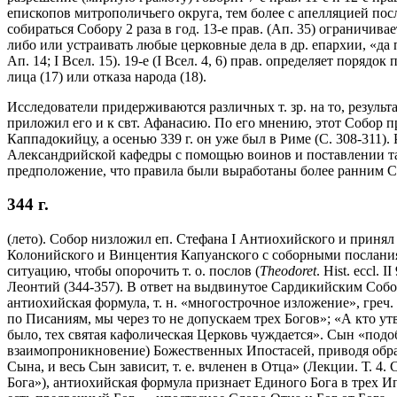
епископов митрополичьего округа, тем более с апелляцией по
собираться Собору 2 раза в год. 13-е прав. (Ап. 35) ограничи
либо или устраивать любые церковные дела в др. епархии, «да 
Ап. 14; I Всел. 15). 19-е (I Всел. 4, 6) прав. определяет поряд
лица (17) или отказа народа (18).
Исследователи придерживаются различных т. зр. на то, результа
приложил его и к свт. Афанасию. По его мнению, этот Собор пр
Каппадокийцу, а осенью 339 г. он уже был в Риме (С. 308-311)
Александрийской кафедры с помощью воинов и поставлении та
предположение, что правила были выработаны более ранним Соб
344 г.
(лето). Собор низложил еп. Стефана I Антиохийского и приня
Колонийского и Винцентия Капуанского с соборными послани
ситуацию, чтобы опорочить т. о. послов (
Theodoret
. Hist. eccl.
Леонтий (344-357). В ответ на выдвинутое Сардикийским Собо
антиохийская формула, т. н. «многострочное изложение», греч.
по Писаниям, мы через то не допускаем трех Богов»; «А кто утве
было, тех святая кафолическая Церковь чуждается». Сын «подо
взаимопроникновение) Божественных Ипостасей, приводя образ
Сына, и весь Сын зависит, т. е. вчленен в Отца» (Лекции. Т. 
Бога»), антиохийская формула признает Единого Бога в трех 