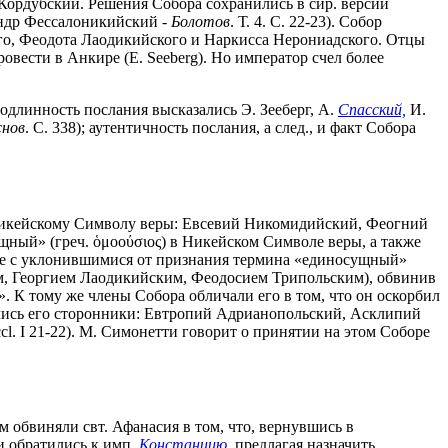
. Кордубский. Решения Собора сохранились в сир. версии
сандр Фессалоникийский -
Болотов
. Т. 4. С. 22-23). Собор
го, Феодота Лаодикийского и Наркисса Нерониадского. Отцы
вести в Анкире (E. Seeberg). Но император счел более
 подлинность послания высказались Э. Зееберг, А.
Спасский,
И.
нов
. С. 338); аутентичность послания, а след., и факт Собора
 Никейскому Символу веры: Евсевий Никомидийский, Феогний
ый» (греч. ὁμοούσιος) в Никейском Символе веры, а также
ние с уклонившимися от признания термина «единосущный»
, Георгием Лаодикийским, Феодосием Трипольским), обвинив
. К тому же члены Собора обличали его в том, что он оскорбил
глись его сторонники: Евтропий Адрианопольский, Асклипий
 eccl. I 21-22). М. Симонетти говорит о принятии на этом Соборе
 обвиняли свт. Афанасия в том, что, вернувшись в
ни обратились к имп.
Констанцию
, предлагая назначить