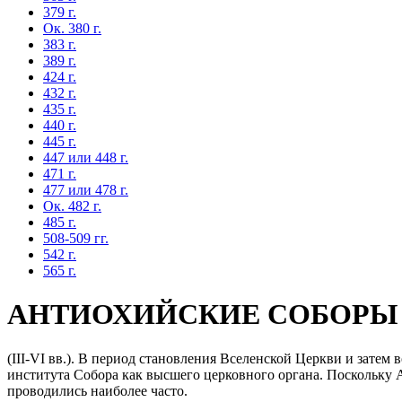
379 г.
Ок. 380 г.
383 г.
389 г.
424 г.
432 г.
435 г.
440 г.
445 г.
447 или 448 г.
471 г.
477 или 478 г.
Ок. 482 г.
485 г.
508-509 гг.
542 г.
565 г.
АНТИОХИЙСКИЕ СОБОРЫ
(III-VI вв.). В период становления Вселенской Церкви и затем
института Собора как высшего церковного органа. Поскольку А
проводились наиболее часто.