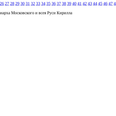
26
27
28
29
30
31
32
33
34
35
36
37
38
39
40
41
42
43
44
45
46
47
4
иарха Московского и всея Руси Кирилла