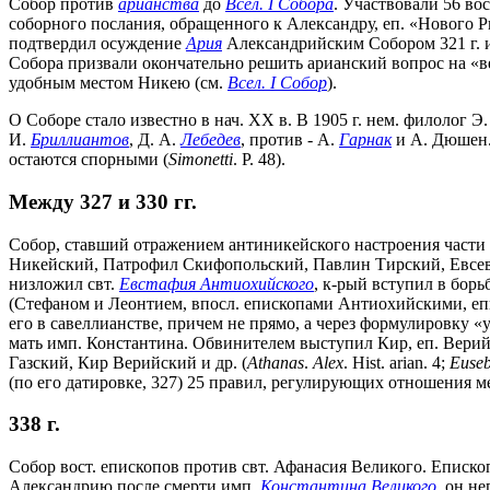
Собор против
арианства
до
Всел. I Собора
. Участвовали 56 во
соборного послания, обращенного к Александру, еп. «Нового Р
подтвердил осуждение
Ария
Александрийским Собором 321 г. 
Собора призвали окончательно решить арианский вопрос на «ве
удобным местом Никею (см.
Всел. I Собор
).
О Соборе стало известно в нач. XX в. В 1905 г. нем. филолог Э
И.
Бриллиантов
, Д. А.
Лебедев
, против - А.
Гарнак
и А. Дюшен.
остаются спорными (
Simonetti
. P. 48).
Между 327 и 330 гг.
Собор, ставший отражением антиникейского настроения части
Никейский, Патрофил Скифопольский, Павлин Тирский, Евсеви
низложил свт.
Евстафия Антиохийского
, к-рый вступил в бор
(Стефаном и Леонтием, впосл. епископами Антиохийскими, е
его в савеллианстве, причем не прямо, а через формулировку 
мать имп. Константина. Обвинителем выступил Кир, еп. Вери
Газский, Кир Верийский и др. (
Athanas
.
Alex
. Hist. arian. 4;
Euse
(по его датировке, 327) 25 правил, регулирующих отношения м
338 г.
Собор вост. епископов против свт. Афанасия Великого. Еписко
Александрию после смерти имп.
Константина Великого
, он н