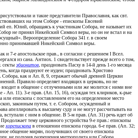
рисутствовали и такие представители Православия, как свт.
ствовавших на этом Соборе - епископы Евсевий
й еп. Юлий, обращаясь к участникам Собора, не называет их
5). Собор не принял Никейский Символ веры, но он не встал и на
осущный». Вероопределение Собора 341 г. в своем
епенно принимавшей Никейский Символ веры.
 и 7-е апостольское прав., в согласии с решением I Всел.
гался из сана. Антиох. 1 свидетельствует прежде всего о том,
. секты
эбионитов
, праздновать Пасху в 14-й день 1-го месяца
ень, когда празднуют ее иудеи; праздновать Христово
. Собора, как и Ап. 8, 9, отражает обычай древней Церкви
нений. Правило определяет входящих в церковь, но не
о входит в общение с отлученными или же молится с ними вне
- Ап. 11). 3-е прав. (Ап. 15, 16), осуждая тех клириков, к-рые
а или епископа с поставлением его на определенное место
пископ, законным путем, т. е. Собором, осужденный и
ава апеллировать к высшему суду и не могут рассчитывать на
, вступали с ним в общение. В 5-м прав. (Ап. 31) речь идет об
Продолжает тему церковного устройства 9-е прав.: епископы
ние
хорепископа
в отношении епископа города. 6-е прав. (Ап. 32;
овное общение мирян, получивших от своего епископа
тору, не получив разрешения митрополита или Собора