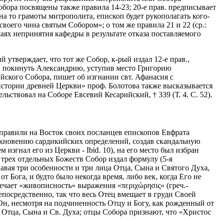
бора посвящены также правила 14-23; 20-е прав. предписывает
 на то грамоты митрополита, епископ будет рукополагать кого-
воего чина святым Собором»; о том же правила 21 и 22 (ср.:
лучаях непринятия кафедры в результате отказа поставляемого
 утверждает, что тот же Собор, к-рый издал 12-е прав.,
был покинуть Александрию, уступив место Григорию
ийского Собора, пишет об изгнании свт. Афанасия с
 по истории древней Церкви» проф. Болотова также высказывается
ствовал на Соборе Евсевий Кесарийский, † 339 (Т. 4. С. 52).
тправили на Восток своих посланцев епископов Евфрата
кновению сардикийских определений, создав скандальную
м изгнал его из Церкви - Ibid. 10), на его место был избран
трех отдельных Божеств Собор издал формулу (5-я
навая три особенности и три лица Отца, Сына и Святого Духа,
от Бога, и будто было некогда время, либо век, когда Его не
 отмечает «живописность» выражения «περιχώρησις» (греч.-
посредственно, так что весь Отец вмещает в груди Своей
(«Он, несмотря на подчиненность Отцу и Богу, как рожденный от
 Отца, Сына и Св. Духа; отцы Собора признают, что «Христос