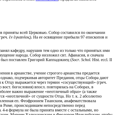
оров приняты всей Церковью. Собор составился по окончании
еч. ἐν ἐγκαινίοις). На ее освящение прибыли 97 епископов и
занял кафедру, нарушив тем одно из только что принятых ими
змущение народа. Собор низложил свт. Афанасия, и сначала
у был поставлен Григорий Каппадокиец (
Socr
.
Schol
. Hist. eccl. II
ения в арианстве, учение строгого арианства предается
 однако, подчеркивая авторитет Предания, отцы Собора дают
 к Отцу выражается через термин «сосуществующий» (греч.
вост. богословия) впосл. повторялась на Соборах, в
аиболее важно выражение «неотличный образ» (а также
тся «неотличной» от сущности Отца. Но т. к. 2 абсолютно
авленная еп. Феофронием Тианским, анафематствовала
ре в Риме, происходившем непосредственно перед
 32). 4-я формула не была принята вместе с остальными, но
ским, Марием Халкидонским и Феодором Ираклийским, чтобы