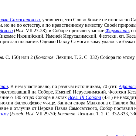
авла Самосатского
, учившего, что Слово Божие не ипостасно С
 но не по естеству, а по нравственному качеству Своей природ
йского
(
Hist
. VII 27-28), в Соборе приняли участие
Фирмилиан
, е
Никомас Иконийский, Именей Иерусалимский, Феотекн, еп. Кеса
 прислал послание. Однако Павлу Самосатскому удалось избежать 
ов
. С. 150) или 2 (
Болотов
. Лекции. Т. 2. С. 332) Собора по этом
хиан
. В нем участвовало, по разным источникам, 70 (свт.
Афанаси
ательствовавший на Соборе, Именей Иерусалимский, Феотекн Ке
нание о 180 отцах Собора в актах
Всел. III Собора
(431) не находи
иохии философское уч-ще. Записи спора Малхиона с Павлом был
лавие и отлучив от Церкви Павла Самосатского, Собор поставил
симу
(
Euseb
.
Hist
. VII 29-30;
Болотов
. Лекции. Т. 2. С. 332-333, 33