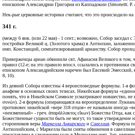
епископом Александрии Григория из Каппадокии (
Simonetti
. P.
Нек-рые церковные историки считают, что это происходило на С
341 г.
(между 6 янв. (или 22 мая) - 1 сент.; возможно, Собор заседал
постройки Великой ц. (Золотого храма) в Антиохии, заложенной
имп. Констанций, симпатизировавший арианству. Собор прохо
Приверженцы ариан обвинили свт. Афанасия Великого в том, чт
правил (12-е; на это правило впосл. ссылались и противники св
епископом Александрийским наречен был Евсевий Эмесский, к-
8, 10).
Из деяний Собора известны 4 вероисповедные формулы. 1-я фор
анафеме в основных своих тезисах. Никейская формула «едино
понять, что в Никейском Символе усматривают новшество, не
συνών). 2-я формула (опирающаяся на вероопределение Лукиана,
противовес никейской «вере 318 отцов» ее называли иногда «
«неизменный» - греч. ἀπαράλλακτος εἴκων) Божества Отца, как 
Божественные сущности быть не могут, то такое утверждение 
сторонников веры
Маркелла Анкирского
и
Савеллия
. Формула п
Антиохийским, с Маркелла были сняты обвинения в савеллианс
представлена в следующем году в Медиолане имп. Зап. импер