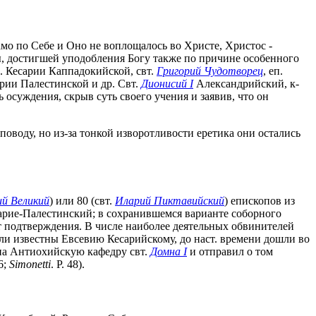
амо по Себе и Оно не воплощалось во Христе, Христос -
ы, достигшей уподобления Богу также по причине особенного
п. Кесарии Каппадокийской, свт.
Григорий Чудотворец
, еп.
рии Палестинской и др. Свт.
Дионисий I
Александрийский, к-
осуждения, скрыв суть своего учения и заявив, что он
у поводу, но из-за тонкой изворотливости еретика они остались
й Великий
) или 80 (свт.
Иларий Пиктавийский
) епископов из
сарие-Палестинский; в сохранившемся варианте соборного
т подтверждения. В числе наиболее деятельных обвинителей
и известны Евсевию Кесарийскому, до наст. времени дошли во
 на Антиохийскую кафедру свт.
Домна I
и отправил о том
6;
Simonetti
. P. 48).