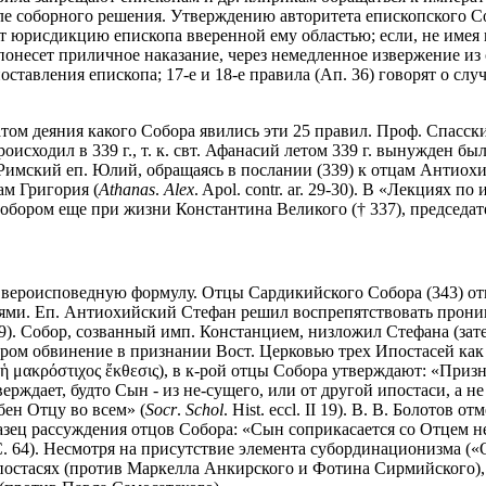
сле соборного решения. Утверждению авторитета епископского Со
вает юрисдикцию епископа вверенной ему областью; если, не имея
понесет приличное наказание, через немедленное извержение из с
ок поставления епископа; 17-е и 18-е правила (Ап. 36) говорят о с
том деяния какого Собора явились эти 25 правил. Проф. Спасский
оисходил в 339 г., т. к. свт. Афанасий летом 339 г. вынужден 
. Римский еп. Юлий, обращаясь в послании (339) к отцам Антиох
м Григория (
Athanas
.
Alex
. Apol. contr. ar. 29-30). В «Лекциях
ором еще при жизни Константина Великого († 337), председатель
л вероисповедную формулу. Отцы Сардикийского Собора (343) о
ями. Еп. Антиохийский Стефан решил воспрепятствовать прони
 II 9). Собор, созванный имп. Констанцием, низложил Стефана (зате
ром обвинение в признании Вост. Церковью трех Ипостасей как 
 ἡ μακρόστιχος ἔκθεσις), в к-рой отцы Собора утверждают: «Приз
рждает, будто Сын - из не-сущего, или от другой ипостаси, а не 
бен Отцу во всем» (
Socr
.
Schol
. Hist. eccl. II 19). В. В. Болотов
ец рассуждения отцов Собора: «Сын соприкасается со Отцем не
4. С. 64). Несмотря на присутствие элемента субординационизма 
Ипостасях (против Маркелла Анкирского и Фотина Сирмийского),