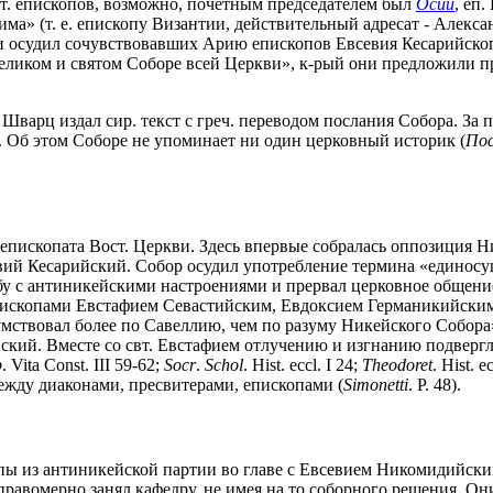
ст. епископов, возможно, почетным председателем был
Осий
, еп
има» (т. е. епископу Византии, действительный адресат - Алек
и осудил сочувствовавших Арию епископов Евсевия Кесарийско
ликом и святом Соборе всей Церкви», к-рый они предложили про
. Шварц издал сир. текст с греч. переводом послания Собора. За
 Об этом Соборе не упоминает ни один церковный историк (
Пос
 епископата Вост. Церкви. Здесь впервые собралась оппозиция
й Кесарийский. Собор осудил употребление термина «единосущн
ьбу с антиникейскими настроениями и прервал церковное обще
пископами Евстафием Севастийским, Евдоксием Германикийским
«умствовал более по Савеллию, чем по разуму Никейского Собора»
йский. Вместе со свт. Евстафием отлучению и изгнанию подвер
b
. Vita Const. III 59-62;
Socr
.
Schol
. Hist. eccl. I 24;
Theodoret
. Hist.
ежду диаконами, пресвитерами, епископами (
Simonetti
. P. 48).
пы из антиникейской партии во главе с Евсевием Никомидийским
еправомерно занял кафедру, не имея на то соборного решения. О