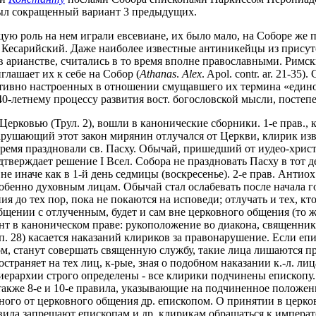
был сокращенный вариант 3 предыдущих.
ую роль на нем играли евсевиане, их было мало, на Соборе же п
Кесарийский. Даже наиболее известные антиникейцы из присут
рианстве, считались в то время вполне православными. Римски
лашает их к себе на Собор (
Athanas
.
Alex
. Apol. contr. ar. 21-3
рвативно настроенных в отношении смущавшего их термина «един
0-летнему процессу развития вост. богословской мысли, пост
ковью (Трул. 2), вошли в канонические сборники. 1-е прав., как
рушающий этот закон мирянин отлучался от Церкви, клирик извер
время праздновали св. Пасху. Обычай, пришедший от иудео-христ
дтверждает решение I Всел. Собора не праздновать Пасху в тот д
е иначе как в 1-й день седмицы (воскресенье). 2-е прав. Антиох
енно духовным лицам. Обычай стал ослабевать после начала го
 до тех пор, пока не покаются на исповеди; отлучать и тех, кт
общении с отлученным, будет и сам вне церковного общения (то же 
нт в каноническом праве: рукоположение во диакона, священник
(Ап. 28) касается наказаний клириков за правонарушение. Если е
ом, станут совершать священную службу, такие лица лишаются пр
траняет на тех лиц, к-рые, зная о подобном наказании к.-л. лица
ерархии строго определены - все клирики подчинены епископу. 
акже 8-е и 10-е правила, указывающие на подчиненное положе
нного от церковного общения др. епископом. О принятии в церк
равила запрещают епископам и др. клирикам обращаться к импера