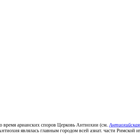
 во время арианских споров Церковь Антиохии (см.
Антиохийская
нтиохия являлась главным городом всей азиат. части Римской им