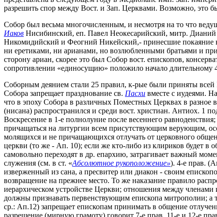
разрешить спор между Вост. и Зап. Церквами. Возможно, это 
Собор был весьма многочисленным, и несмотря на то что ведущ
Иаков
Нисибинский, еп. Павел Неокесарийский, митр. Дианий 
Никомидийский и Феогний Никейский,- принесшие покаяние в а
ни еретиками, ни арианами, но возлюбленными братьями и приг
сторону ариан, скорее это был Собор вост. епископов, консе
сопротивлении «единосущию» положило начало длительному 4
Соборным деянием стали 25 правил, к-рые были приняты всей Цер
Собора запрещает празднование св.
Пасхи
вместе с иудеями. На
что в эпоху Собора в различных Поместных Церквах в разное 
(нисана) распространился и среди вост. христиан. Антиох. 1 по
Воскресение в 1-е полнолуние после весеннего равноденствия; н
причащаться на литургии всем присутствующим верующим, особ
молящихся и не причащающихся отлучать от церковного общения
церкви (то же - Ап. 10); если же кто-либо из клириков будет в 
самовольно переходят в др. епархию, затрагивает важный моме
служения (см. в ст. «
Абсолютное рукоположение»
). 4-е прав. 
изверженный из сана, а пресвитер или диакон - своим епископ
возвращение на прежнее место. То же наказание правило распрос
иерархическом устройстве Церкви; отношения между членами и
должны признавать первенствующим епископа митрополии; а т
ср.: Ап.12) запрещает епископам принимать в общение отлуче
разрешение (мирную грамоту) говорит 7-е прав. 11-е и 12-е п