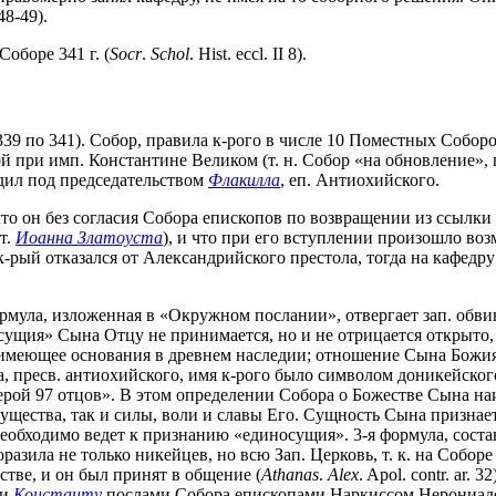
 48-49).
оборе 341 г. (
Socr
.
Schol
. Hist. eccl. II 8).
 с 339 по 341). Собор, правила к-рого в числе 10 Поместных Соб
 при имп. Константине Великом (т. н. Собор «на обновление», гр
дил под председательством
Флакилла
, еп. Антиохийского.
о он без согласия Собора епископов по возвращении из ссылки 
т.
Иоанна Златоуста
), и что при его вступлении произошло во
рый отказался от Александрийского престола, тогда на кафедр
мула, изложенная в «Окружном послании», отвергает зап. обвин
сущия» Сына Отцу не принимается, но и не отрицается открыто,
 имеющее основания в древнем наследии; отношение Сына Божия
 пресв. антиохийского, имя к-рого было символом доникейского 
верой 97 отцов». В этом определении Собора о Божестве Сына н
существа, так и силы, воли и славы Его. Сущность Сына признае
необходимо ведет к признанию «единосущия». 3-я формула, сост
оразила не только никейцев, но всю Зап. Церковь, т. к. на Собо
тве, и он был принят в общение (
Athanas
.
Alex
. Apol. contr. ar.
ии
Константу
послами Собора епископами Наркиссом Нерониад