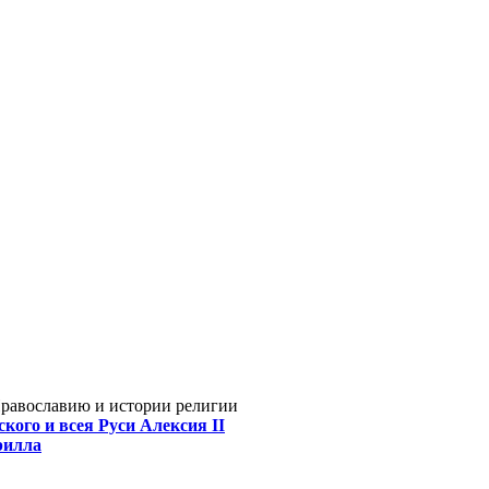
Православию и истории религии
кого и всея Руси Алексия II
рилла