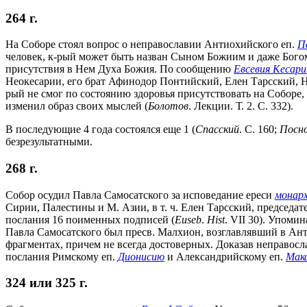
264 г.
На Соборе стоял вопрос о неправославии Антиохийского еп.
П
человек, к-рый может быть назван Сыном Божиим и даже Богом,
присутствия в Нем Духа Божия. По сообщению
Евсевия Кесари
Неокесарии, его брат Афинодор Понтийский, Елен Тарсский, 
рый не смог по состоянию здоровья присутствовать на Соборе,
изменил образ своих мыслей (
Болотов
. Лекции. Т. 2. С. 332).
В последующие 4 года состоялся еще 1 (
Спасский
. С. 160;
Посн
безрезультатными.
268 г.
Собор осудил Павла Самосатского за исповедание ереси
монар
Сирии, Палестины и М. Азии, в т. ч. Елен Тарсский, председ
послания 16 поименных подписей (
Euseb
.
Hist
. VII 30). Упоми
Павла Самосатского был пресв. Малхион, возглавлявший в Ант
фрагментах, причем не всегда достоверных. Доказав неправос
послания Римскому еп.
Дионисию
и Александрийскому еп.
Мак
324 или 325 г.