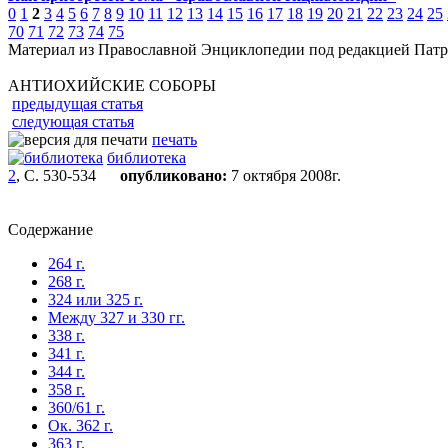
0
1
2
3
4
5
6
7
8
9
10
11
12
13
14
15
16
17
18
19
20
21
22
23
24
25
70
71
72
73
74
75
Материал из Православной Энциклопедии под редакцией Патр
АНТИОХИЙСКИЕ СОБОРЫ
предыдущая статья
следующая статья
печать
библиотека
2
, С. 530-534
опубликовано:
7 октября 2008г.
Содержание
264 г.
268 г.
324 или 325 г.
Между 327 и 330 гг.
338 г.
341 г.
344 г.
358 г.
360/61 г.
Ок. 362 г.
363 г.