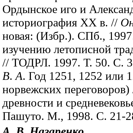
Ордынское иго и Алексан
историография XX в. //
О
новая: (Избр.). СПб., 1997
изучению летописной тра
// ТОДРЛ. 1997. Т. 50. С. 
В
.
А
. Год 1251, 1252 или 
норвежских переговоров) 
древности и средневековье
Пашуто. М., 1998. С. 21-2
А. В. Назаренко