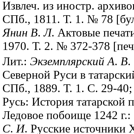
Извлеч. из иностр. архиво
СПб., 1811. Т. 1. № 78 [бу
Янин
В
.
Л
. Актовые печат
1970. Т. 2. № 372-378 [печ
Лит.:
Экземплярский
А
.
В
.
Северной Руси в татарский
СПб., 1889. Т. 1. С. 29-40
Русь: История татарской п
Ледовое побоище 1242 г.: 
С
.
И
. Русские источники Х