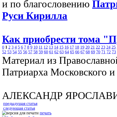
и по благословению
Патр
Руси Кирилла
Как приобрести тома "
0
1
2
3
4
5
6
7
8
9
10
11
12
13
14
15
16
17
18
19
20
21
22
23
24
25
52
53
54
55
56
57
58
59
60
61
62
63
64
65
66
67
68
69
70
71
72
73
Материал из Православно
Патриарха Московского и
АЛЕКСАНДР ЯРОСЛАВ
предыдущая статья
следующая статья
печать