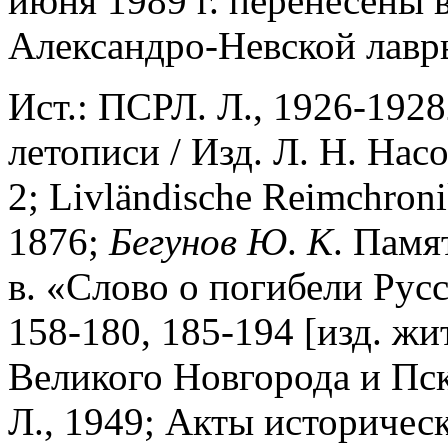
июня 1989 г. перенесены 
Александро-Невской лавр
Ист.: ПСРЛ. Л., 1926-1928
летописи / Изд. Л. Н. Насо
2; Livländische Reimchroni
1876;
Бегунов
Ю
.
К
. Памя
в. «Слово о погибели Русс
158-180, 185-194 [изд. жи
Великого Новгорода и Пско
Л., 1949; Акты историчес