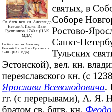
святых, в Соб
Соборе Новго
Св. блгв. вел. кн. Александр
Невский. Икона. Иван
Ростово-Яросл
Гусятников. 1740 г. (ЦАК
МДА)
Санкт-Петербу
Св. блгв. вел. кн. Александр
Невский. Икона. Иван Гусятников.
Тульских свят
1740 г. (ЦАК МДА)
Эстонской), вел. кн. влад
переяславского кн. (с 123
Ярослава Всеволодовича
.
гг. (с перерывами), А. Я.
братом св. блгв. кн.
Феодо