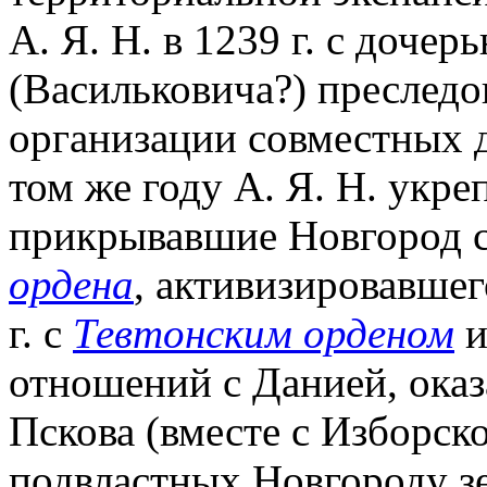
А. Я. Н. в 1239 г. с доче
(Васильковича?) преследо
организации совместных д
том же году А. Я. Н. укре
прикрывавшие Новгород с
ордена
, активизировавшег
г. с
Тевтонским орденом
и
отношений с Данией, ока
Пскова (вместе с Изборско
подвластных Новгороду зе