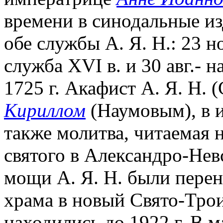
времени в синодальные и
обе службы А. Я. Н.: 23 н
служба XVI в. и 30 авг.- 
1725 г. Акафист А. Я. Н. (
Кириллом
(Наумовым), в 
также молитва, читаемая 
святого в Александро-Невс
мощи А. Я. Н. были перен
храма в новый Свято-Трои
находились до 1922 г. В м