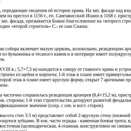
.
, передающие сведения об истории храма. На зап. фасаде над вх
шем на престол в 1156 г., еп. Самтависский Иоанн в 1168 г. прис
зап. фасада, призывается Божие благословение на «второго стр
 один «второй строитель» С.- ее сын Сиаош.
 собора включает малую церковь, колокольню, резиденцию архие
 из булыжника и тесаного камня и в интерьере имеет полукруглую
ем.
XVIII в.; 5,7×7,3 м) находится к северу от главного храма и ус
троено из щебня и кирпича; 1-й этаж в плане имеет прямоугольн
Второй этаж в плане имеет круглую форму, открыт 7 арочными 
аны.
а частично сохранилась резиденция архиерея (8,4×15,2 м), прист
ж. стороны; 1-й этап строительства датируют развитой феодально
кационное значение (сохр. с сев. и вост. сторон).
, высота стен 3-5 м) представляет собой 2-ярусную стену (нижни
ющуюся зубцами. В юж. части ограды - каменная боевая тропа,
осточная (цилиндрическая, 4-этажная, конструктивно не связана 