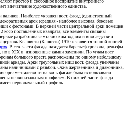
еляют простор и свободное восприятие внутреннего
ает впечатление художественного единства.
 валиков. Наиболее украшен вост. фасад (единственный
декоративных арок (средняя - наиболее высокая, боковые
ниши с фестонами. В верхней части центральной арки помещен
2 косо поставленных квадрата; все элементы связаны
первые разработана самтависским зодчим и впоследствии
я церковь Квашвети (Кашоэти) 1910 г. является точной копией
рули
. В сев. части фасада находятся барельеф грифона, рельефы
, но в XIX в. изношенные камни заменили. По углам вост.
торонам большого креста расположены по одному небольшому
ивной аркады. Арки треугольных ниш вост. фасада увенчаны
аны наличниками с резьбой. Окна жертвенника и диаконника,
я орнаментальности на вост. фасаде была использована
овлены первоначальным профилем. В нижней части фасада
 имеет первоначальный профиль.