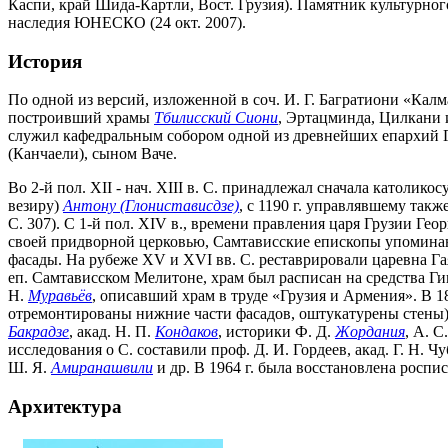
Каспи, край Шида-Картли, Вост. Грузия). Памятник культурног
наследия ЮНЕСКО (24 окт. 2007).
История
По одной из версий, изложенной в соч. И. Г. Багратиони «Калм
построивший храмы
Тбилисский Сиони
, Эртацминда, Цилкани
служил кафедральным собором одной из древнейших епархий Г
(Канчаели), сыном Ваче.
Во 2-й пол. XII - нач. XIII в. С. принадлежал сначала католико
везиру)
Антону (Глонистависдзе)
, с 1190 г. управлявшему такж
С. 307). С 1-й пол. XIV в., времени правления царя Грузии Ге
своей придворной церковью, Самтависские епископы упоминают
фасады. На рубеже XV и XVI вв. С. реставрировали царевна Гая
еп. Самтависском Мелитоне, храм был расписан на средства Гиви
Н.
Муравьёв
, описавший храм в труде «Грузия и Армения». В 1
отремонтированы нижние части фасадов, оштукатурены стены). П
Бакрадзе
, акад. Н. П.
Кондаков
, историки Ф. Д.
Жордания
, А. 
исследования о С. составили проф. Д. И. Гордеев, акад. Г. Н. 
Ш. Я.
Амиранашвили
и др. В 1964 г. была восстановлена роспи
Архитектура