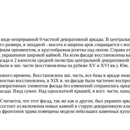
виде непрерывной 9-частной декоративной аркады. В центрально
ого размера, в западной - высота и ширина арок сокращается с во
фным орнаментом, и кругообразная розетка над окном. Справа о
о, украшенное широкой каймой. На всем фасаде восстановлены ка
асада и 2 капители средней пилястры центральной декоративной 
были в зап. части (восстановлены на рубеже XV и XVI вв.). Юж.
зного времени. Восстановлена зап. часть, все базы в аркаде ни
лностью восстановлена, в XIX в. на фасаде была частично воспро
екоративных элементов фасада без изменений сохранились орна
асада. Вход сужен. Над односкатной крышей, в вост. части, нах
Считается, что этот фасад, так же как и другие, был украшен ар
х состоит из включения новых камней в старую декоративную кл
ов фронтонов храма помещены модели небольших каменных купо