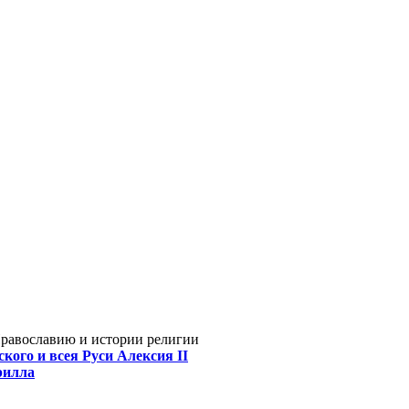
Православию и истории религии
кого и всея Руси Алексия II
рилла