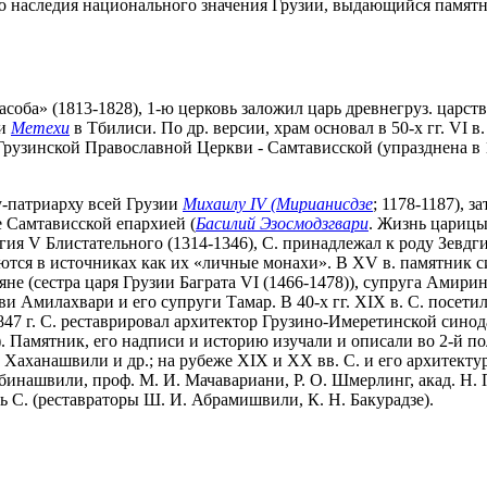
о наследия национального значения Грузии, выдающийся памятни
асоба» (1813-1828), 1-ю церковь заложил царь древнегруз. царст
 и
Метехи
в Тбилиси. По др. версии, храм основал в 50-х гг. VI в.
рузинской Православной Церкви - Самтависской (упразднена в 
су-патриарху всей Грузии
Михаилу IV (Мирианисдзе
; 1178-1187), 
е Самтависской епархией (
Басилий Эзосмодзгвари
. Жизнь царицы 
оргия V Блистательного (1314-1346), С. принадлежал к роду Зевд
ся в источниках как их «личные монахи». В XV в. памятник сил
не (сестра царя Грузии Баграта VI (1466-1478)), супруга Амири
 Амилахвари и его супруги Тамар. В 40-х гг. XIX в. С. посетили
847 г. С. реставрировал архитектор Грузино-Имеретинской сино
амятник, его надписи и историю изучали и описали во 2-й пол. 
С. Хаханашвили и др.; на рубеже XIX и XX вв. С. и его архитект
Чубинашвили, проф. М. И. Мачавариани, Р. О. Шмерлинг, акад. Н. 
сь С. (реставраторы Ш. И. Абрамишвили, К. Н. Бакурадзе).