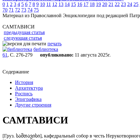
0
1
2
3
4
5
6
7
8
9
10
11
12
13
14
15
16
17
18
19
20
21
22
23
24
25
70
71
72
73
74
75
Материал из Православной Энциклопедии под редакцией Патр
САМТАВИСИ
предыдущая статья
следующая статья
печать
библиотека
61
, С. 276-279
опубликовано:
11 августа 2025г.
Содержание
История
Архитектура
Роспись
Эпиграфика
Другие строения
САМТАВИСИ
[Груз. სამთავისი], кафедральный собор в честь Нерукотворно