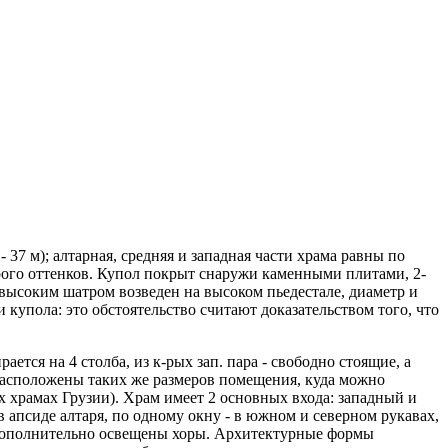
- 37 м); алтарная, средняя и западная части храма равны по
ого оттенков.
Купол покрыт снаружи каменными плитами, 2-
высоким шатром возведен на высоком пьедестале, диаметр и
 купола: это обстоятельство считают доказательством того, что
ется на 4 столба, из к-рых зап. пара - свободно стоящие, а
 расположены таких же размеров помещения, куда можно
х храмах Грузии). Храм имеет 2 основных входа: западный и
в апсиде алтаря, по одному окну - в южном и северном рукавах,
и дополнительно освещены хоры. Архитектурные формы