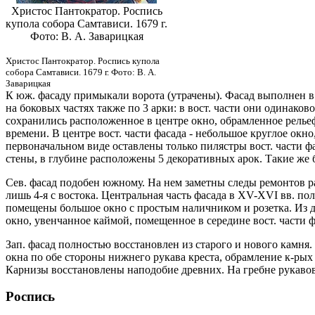
Христос Пантократор. Роспись
купола собора Самтависи. 1679 г.
Фото: В. А. Заварицкая
Христос Пантократор. Роспись купола
собора Самтависи. 1679 г. Фото: В. А.
Заварицкая
К юж. фасаду примыкали ворота (утрачены). Фасад выполнен в 
на боковых частях также по 3 арки: в вост. части они одинаков
сохранились расположенное в центре окно, обрамленное релье
времени. В центре вост. части фасада - небольшое круглое окн
первоначальном виде оставлены только пилястры вост. части ф
стены, в глубине расположены 5 декоративных арок. Такие же 
Сев. фасад подобен южному. На нем заметны следы ремонтов ра
лишь 4-я с востока. Центральная часть фасада в XV-XVI вв. по
помещены большое окно с простым наличником и розетка. Из д
окно, увенчанное каймой, помещенное в середине вост. части ф
Зап. фасад полностью восстановлен из старого и нового камня. 
окна по обе стороны нижнего рукава креста, обрамление к-ры
Карнизы восстановлены наподобие древних. На гребне рукав
Роспись