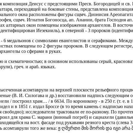
тся композиция Деисус с предстоящими Пресв. Богородицей и св.
 алтаря, переходящей на боковые стены, представлена композици
трального окна расположены фигуры сщмч. Дионисия Ареопагита, 
ерофея, сщмч. Игнатия Богоносца, ап. Анании, брата Господня ап
сах алтарных окон помещены изображения архангелов. В восточ
идентифицирован Иезекииль), в северной - 3 пророков (иденти
- 6 медальонов с символами евангелистов и серафимами. Между 
нствах помещены по 2 фигуры пророков. В следующем регистре,
рхангелы со сферами в руках.
ю и схематичностью; в основном использованы серый, краснова
ли), греч. и араб. языках.
 высеченная асомтаврули на верхней плоскости рельефного процв
ученые (В. И. Силогава и др.) восстановили надпись следующи
ели / построил храм… / в 6634. По короникону - в 250 г. (т. е. 
увидел и в 1851 г. издал Броссе (в то время камень с надписью н
ся свободно); исследователи трактовали ее по-разному. По прочт
троил для храма С. марани (винный погреб) и сацнахели (давиль
одящейся на вост. фасаде под рукавами резного креста (слева 3-с
сь асомтаврули того же века: ჟ ღმერთი მის შორის და იგი არა შ