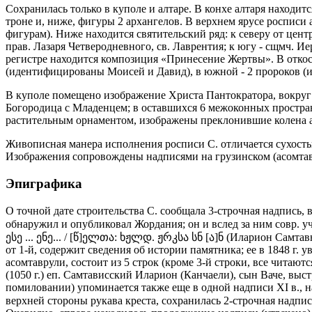
Сохранилась только в куполе и алтаре. В конхе алтаря находи
троне и, ниже, фигуры 2 архангелов. В верхнем ярусе росписи
фигурам). Ниже находится святительский ряд: к северу от цен
прав. Лазаря Четверодневного, св. Лаврентия; к югу - сщмч. И
регистре находится композиция «Принесение Жертвы». В отко
(идентифицированы Моисей и Давид), в южной - 2 пророков (
В куполе помещено изображение Христа Пантократора, вокруг 
Богородица с Младенцем; в оставшихся 6 межоконных простра
растительным орнаментом, изображены преклонившие колена а
Живописная манера исполнения росписи С. отличается сухость
Изображения сопровождены надписями на грузинском (асомтавру
Эпиграфика
О точной дате строительства С. сообщала 3-строчная надпись,
обнаружил и опубликовал Жордания; он и вслед за ним совр. 
ესე ... ენე... / [წ]ელთა: ხჟლდ. ჟრკსა სნ [ა]ნ (Иларион Самтавн
от 1-й, содержит сведения об истории памятника; ее в 1848 г. 
асомтаврули, состоит из 5 строк (кроме 3-й строки, все читают
(1050 г.) еп. Самтависский Иларион (Канчаели), сын Ваче, выс
помиловании) упоминается также еще в одной надписи XI в., нах
верхней стороны рукава креста, сохранилась 2-строчная надпи