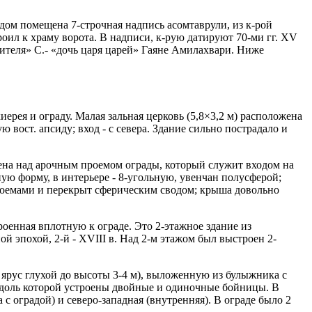
одом помещена 7-строчная надпись асомтаврули, из к-рой
троил к храму ворота. В надписи, к-рую датируют 70-ми гг. XV
оителя» С.- «дочь царя царей» Гаяне Амилахвари. Ниже
рея и ограду. Малая зальная церковь (5,8×3,2 м) расположена
 вост. апсиду; вход - с севера. Здание сильно пострадало и
троена над арочным проемом ограды, который служит входом на
ую форму, в интерьере - 8-угольную, увенчан полусферой;
проемами и перекрыт сферическим сводом; крыша довольно
роенная вплотную к ограде. Это 2-этажное здание из
й эпохой, 2-й - XVIII в. Над 2-м этажом был выстроен 2-
й ярус глухой до высоты 3-4 м), выложенную из булыжника с
 вдоль которой устроены двойные и одиночные бойницы. В
с оградой) и северо-западная (внутренняя). В ограде было 2