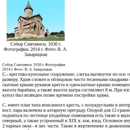
Собор Самтависи. 1030 г.
Фотография. 2014 г. Фото: В. А.
Заварицкая
Собор Самтависи. 1030 г. Фотография.
2014 г. Фото: В. А. Заварицкая
С.- крестово-купольное сооружение, слегка вытянутое по оси «во
размеру. Храм сложен и облицован чисто тесанными квадрами св
скатные крыши рукавов креста и односкатные крыши помещени
высота барабана, а также высота шатра составляют 8 м. При вз
купол был возведен позже времени постройки храма.
С. имеет план типа вписанного креста, с полукруглыми в интерь
вост. пара включена в алтарную преграду. Опорой для 12-гра
подняться по лестнице (подобные помещения есть также в мц
северный, а также устроенный в XIX в. юж. вход. Основное внут
2 парных окна - в зап. части. Также в жертвеннике и диакон