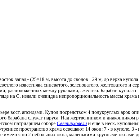
сток-запад» (25×18 м, высота до сводов - 29 м, до верха купола 
етлого известняка синеватого, зеленоватого, желтоватого и сер
й, расположенных между рукавами,- жестью. Барабан купола с 
гляде на С. издали очевидна непропорциональность массы храма и
ере вост. апсидами. Купол посредством 4 полукруглых арок опира
нного барабана служат паруса. Над жертвенником и диаконником
хетском патриаршем соборе
Светицховели
и еще в неск. купольны
реннее пространство храма освещают 14 окон: 7 - в куполе, 3 - 
нике имеется по 2 небольших окна; маленькими круглыми окнам