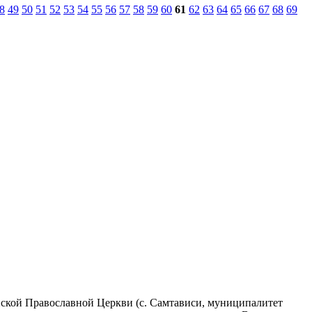
8
49
50
51
52
53
54
55
56
57
58
59
60
61
62
63
64
65
66
67
68
69
инской Православной Церкви (с. Самтависи, муниципалитет