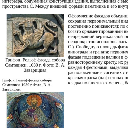
интерьера, обдуманная конструкция здания, выполненная с вы
пространства С. Между внешней формой памятника и его внутр
Оформление фасадов объединя
сохранил первоначальный вид)
постепенно понижаются); по 
богато орнаментированный выс
непрерывной вертикальной тя
неоднократно использовалась в
С.). Свободную площадь фаса
винограда и граната; первона
фасада подвешены валики в ф
Грифон. Рельеф фасада собора
равностороннему кресту, их 
Самтависи. 1030 г. Фото: В. А.
каждая 4 фестонами, выделяю
Заварицкая
расположенные в соседних с 
красная краска (на фестонах 
Грифон. Рельеф фасада собора
кладка полностью заменена, 
Самтависи. 1030 г. Фото: В. А.
Заварицкая