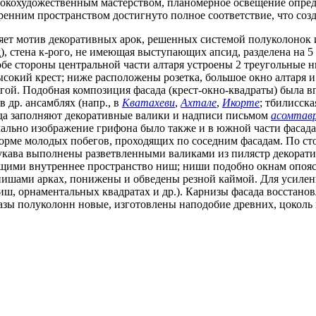
сокохудожественным мастерством, планомерное освещение опред
енним пространством достигнуто полное соответствие, что созд
ет мотив декоративных арок, решенных системой полуколонок и
, стена к-рого, не имеющая выступающих апсид, разделена на 5 
обе стороны центральной части алтаря устроены 2 треугольные 
окий крест; ниже расположены розетка, большое окно алтаря и 
гой. Подобная композиция фасада (крест-окно-квадраты) была в
 др. ансамблях (напр., в
Кватахеви
,
Ахтале
,
Икорте
; тбилисска
да заполняют декоративные валики и надписи письмом
асомтав
чально изображение грифона было также и в южной части фасада
орме молодых побегов, проходящих по соседним фасадам. По с
рукава выполнены разветвленными валиками из пилястр декорат
щими внутреннее пространство ниш; ниши подобно окнам опояс
нишами арках, понижены и обведены резной каймой. Для усилени
ниш, орнаментальных квадратах и др.). Карнизы фасада восстан
базы полуколонн новые, изготовлены наподобие древних, цоколь