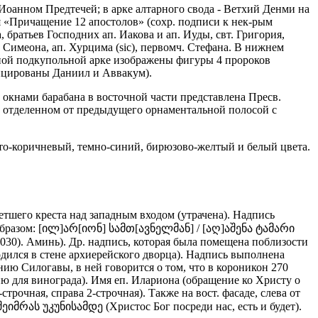
 Иоанном Предтечей; в арке алтарного свода - Ветхий Денми на
я «Причащение 12 апостолов» (сохр. подписи к нек-рым
братьев Господних ап. Иакова и ап. Иуды, свт. Григория,
. Симеона, ап. Хурцима (sic), первомч. Стефана. В нижнем
ной подкупольной арке изображены фигуры 4 пророков
фицированы Даниил и Аввакум).
окнами барабана в восточной части представлена Пресв.
 отделенном от предыдущего орнаментальной полосой с
то-коричневый, темно-синий, бирюзово-желтый и белый цвета.
етшего креста над западным входом (утрачена). Надпись
м образом: [ილ]არ[იონ] სამთ[ავნელმან] / [აღ]აშენა ტამარი
в 1030). Аминь). Др. надпись, которая была помещена поблизости
аходился в стене архиерейского дворца). Надпись выполнена
ению Силогавы, в ней говорится о том, что в короникон 270
ню для винограда). Имя еп. Илариона (обращение ко Христу о
трочная, справа 2-строчная). Также на вост. фасаде, слева от
ეიმრას უკუნისამდე (Христос Бог посреди нас, есть и будет).