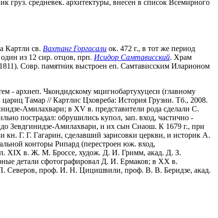
к груз. средневек. архитектуры, внесен в список Всемирного
ва Картли св.
Вахтанг Горгасали
ок. 472 г., в тот же период
 один из 12 сир. отцов, прп.
Исидор Самтависский
. Храм
1811). Совр. памятник выстроен еп. Самтависским Иларионом
затем - архиеп. Чкондидскому мцигнобартухуцеси (главному
цариц Тамар // Картлис Цховреба: История Грузии. Тб., 2008.
гинидзе-Амилахвари; в XV в. представители рода сделали С.
ьно пострадал: обрушились купол, зап. вход, частично -
ндо Зевдгинидзе-Амилахвари, и их сын Сиаош. К 1679 г., при
 кн. Г. Г. Гагарин, сделавший зарисовки церкви, и историк А.
дальной конторы Рипард (перестроен юж. вход,
XIX в. Ж. М. Броссе, худож. Д. И. Гримм, акад. Д. З.
урные детали сфотографировал Д. И. Ермаков; в XX в.
П. Северов, проф. И. Н. Цицишвили, проф. В. В. Беридзе, акад.