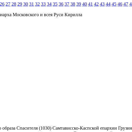
26
27
28
29
30
31
32
33
34
35
36
37
38
39
40
41
42
43
44
45
46
47
4
иарха Московского и всея Руси Кирилла
го образа Спасителя (1030) Самтависско-Каспской епархии Груз