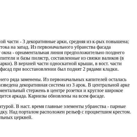
й части - 3 декоративные арки, средняя из к-рых повышена;
стока на запад. Из первоначального убранства фасада
т окна - орнаментальная линия предположительно позднего
пители и базы пилястр, составленные из связки валиков (в
арки). В верхней части односкатной крыши, в вост. части
 фасад при восстановлении был поднят 2 рядами кладки.
жнего ряда заменены. Из первоначальных капителей осталась
изведена декоративная система из 3 арок. В центральной арке
ментальный стержень в центре розетки и круглое широкое
одится аркада. Карнизы обновлены на всем фасаде.
катурой. В наст. время главные элементы убранства - парные
адку. Над порталом расположен рельеф с процветшим крестом.
льных церквей.