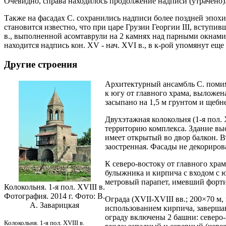
Очевидно, справа находилось продолжение надписи (утрачено)
Также на фасадах С. сохранились надписи более поздней эпохи
становится известно, что при царе Грузии Георгии III, вступив
в., выполненной асомтаврули на 2 камнях над парными окнами 
находится надпись кон. XV - нач. XVI в., в к-рой упомянут еще
Другие строения
Архитектурный ансамбль С. помимо
к югу от главного храма, выложена
засыпано на 1,5 м грунтом и щебн
Двухэтажная колокольня (1-я пол. 
территорию комплекса. Здание выс
имеет открытый во двор балкон. 
заостренная. Фасады не декориров
К северо-востоку от главного храм
булыжника и кирпича с входом с ю
метровый парапет, имевший фортифи
Колокольня. 1-я пол. XVIII в.
Фотография. 2014 г. Фото: В.
Ограда (XVII-XVIII вв.; 200×70 м
А. Заварицкая
использованием кирпича, заверша
ограду включены 2 башни: северо-в
Колокольня. 1-я пол. XVIII в.