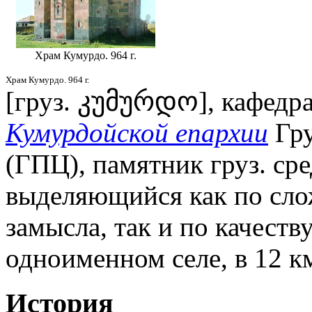
Храм Кумурдо. 964 г.
Храм Кумурдо. 964 г.
[груз. კუმურდო], кафедр
Кумурдойской епархии
Гру
(ГПЦ), памятник груз. сре
выделяющийся как по сло
замысла, так и по качеств
одноименном селе, в 12 км
История