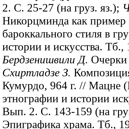
2. С. 25-27 (на груз. яз.);
Ч
Никорцминда как пример 
бароккального стиля в гру
истории и искусства. Тб., 
Бердзенишвили Д.
Очерки и
Схиртладзе З.
Композиция
Кумурдо, 964 г. // Мацне 
этнографии и истории иску
Вып. 2. С. 143-159 (на груз
Эпиграфика храма. Тб., 199