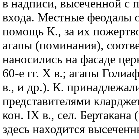
в надписи, высеченной с 
входа. Местные феодалы 
помощь К., за их пожертв
агапы (поминания), соот
наносились на фасаде церк
60-е гг. X в.; агапы Голиа
в., и др.). К. принадлежа
представителями кларджет
кон. IX в., сел. Бертакана
здесь находится высеченн