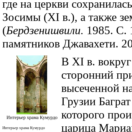
где на церкви сохранилас
Зосимы (XI в.), а также 
(
Бердзенишвили.
1985. С. 
памятников Джавахети. 201
В XI в. вокруг
сторонний при
высеченной на
Грузии Баграт
которого прои
Интерьер храма Кумурдо
царица Мариа
Интерьер храма Кумурдо