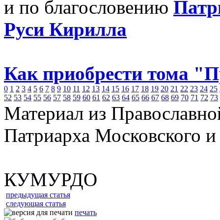
и по благословению
Патр
Руси Кирилла
Как приобрести тома "
0
1
2
3
4
5
6
7
8
9
10
11
12
13
14
15
16
17
18
19
20
21
22
23
24
25
52
53
54
55
56
57
58
59
60
61
62
63
64
65
66
67
68
69
70
71
72
73
Материал из Православно
Патриарха Московского и
КУМУРДО
предыдущая статья
следующая статья
печать