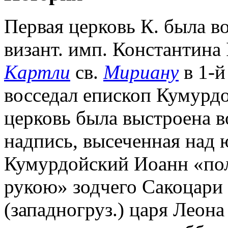
Первая церковь К. была в
визант. имп. Константина 
Картли
св.
Мириану
в 1-й 
восседал епископ Кумурдо
церковь была выстроена во
надпись, высеченная над ю
Кумурдойский Иоанн «пол
рукою» зодчего Сакоцари 
(западногруз.) царя Леона 