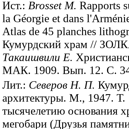
Ист.:
Brosset M.
Rapports s
la Géorgie et dans l'Arméni
Atlas de 45 planches lithogr
Кумурдский храм // ЗОЛКА.
Такаишвили Е.
Христианск
МАК. 1909. Вып. 12. С. 3
Лит.:
Северов Н. П.
Кумурд
архитектуры. М., 1947. Т.
тысячелетию основания хр
мегобари (Друзья памятни