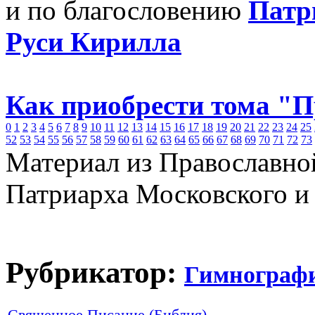
и по благословению
Патр
Руси Кирилла
Как приобрести тома "
0
1
2
3
4
5
6
7
8
9
10
11
12
13
14
15
16
17
18
19
20
21
22
23
24
25
52
53
54
55
56
57
58
59
60
61
62
63
64
65
66
67
68
69
70
71
72
73
Материал из Православно
Патриарха Московского и
Рубрикатор:
Гимнограф
Священное Писание (Библия)