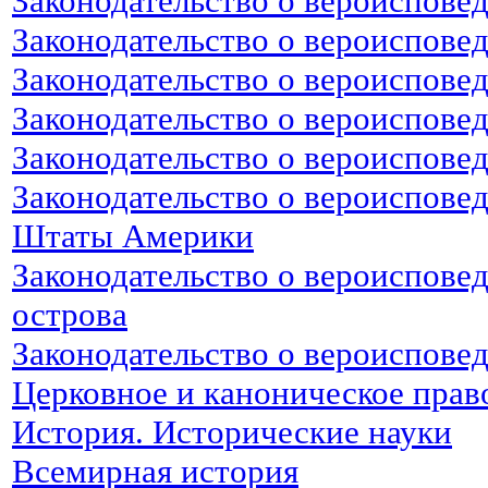
Законодательство о вероиспове
Законодательство о вероиспове
Законодательство о вероиспове
Законодательство о вероиспове
Законодательство о вероиспове
Законодательство о вероиспове
Штаты Америки
Законодательство о вероиспове
острова
Законодательство о вероиспове
Церковное и каноническое прав
История. Исторические науки
Всемирная история