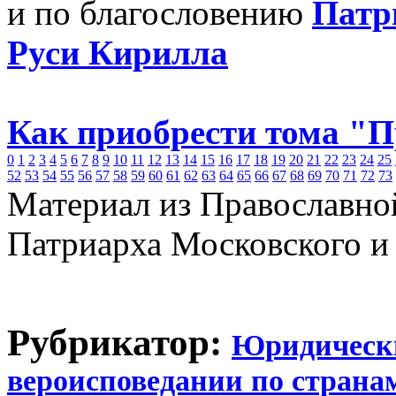
и по благословению
Патр
Руси Кирилла
Как приобрести тома "
0
1
2
3
4
5
6
7
8
9
10
11
12
13
14
15
16
17
18
19
20
21
22
23
24
25
52
53
54
55
56
57
58
59
60
61
62
63
64
65
66
67
68
69
70
71
72
73
Материал из Православно
Патриарха Московского и
Рубрикатор:
Юридическ
вероисповедании по страна