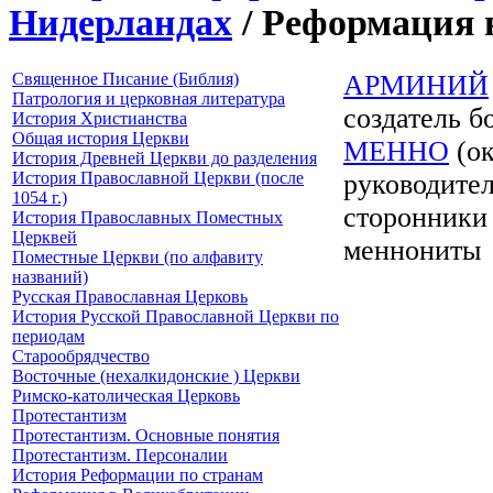
Нидерландах
/ Реформация 
Священное Писание (Библия)
АРМИНИЙ
Патрология и церковная литература
создатель б
История Христианства
Общая история Церкви
МЕННО
(ок
История Древней Церкви до разделения
История Православной Церкви (после
руководител
1054 г.)
сторонники 
История Православных Поместных
Церквей
меннониты
Поместные Церкви (по алфавиту
названий)
Русская Православная Церковь
История Русской Православной Церкви по
периодам
Старообрядчество
Восточные (нехалкидонские ) Церкви
Римско-католическая Церковь
Протестантизм
Протестантизм. Основные понятия
Протестантизм. Персоналии
История Реформации по странам