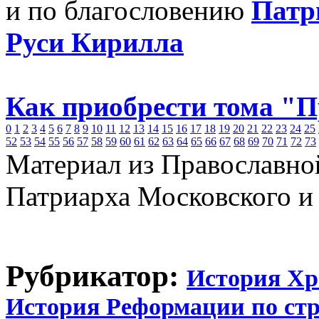
и по благословению
Патр
Руси Кирилла
Как приобрести тома "
0
1
2
3
4
5
6
7
8
9
10
11
12
13
14
15
16
17
18
19
20
21
22
23
24
25
52
53
54
55
56
57
58
59
60
61
62
63
64
65
66
67
68
69
70
71
72
73
Материал из Православно
Патриарха Московского и
Рубрикатор:
История Хр
История Реформации по ст