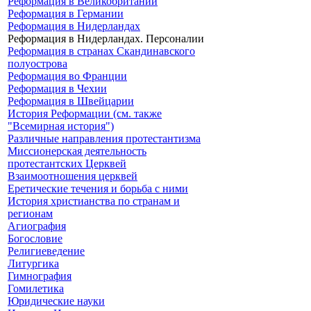
Реформация в Великобритании
Реформация в Германии
Реформация в Нидерландах
Реформация в Нидерландах. Персоналии
Реформация в странах Скандинавского
полуострова
Реформация во Франции
Реформация в Чехии
Реформация в Швейцарии
История Реформации (см. также
"Всемирная история")
Различные направления протестантизма
Миссионерская деятельность
протестантских Церквей
Взаимоотношения церквей
Еретические течения и борьба с ними
История христианства по странам и
регионам
Агиография
Богословие
Религиеведение
Литургика
Гимнография
Гомилетика
Юридические науки