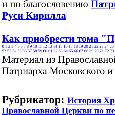
и по благословению
Патр
Руси Кирилла
Как приобрести тома "
0
1
2
3
4
5
6
7
8
9
10
11
12
13
14
15
16
17
18
19
20
21
22
23
24
25
52
53
54
55
56
57
58
59
60
61
62
63
64
65
66
67
68
69
70
71
72
73
Материал из Православно
Патриарха Московского и
Рубрикатор:
История Хр
Православной Церкви по п