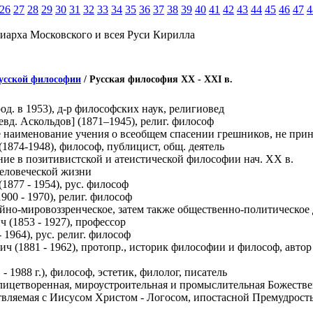
26
27
28
29
30
31
32
33
34
35
36
37
38
39
40
41
42
43
44
45
46
47
4
иарха Московского и всея Руси Кирилла
усской философии
/ Русская философия XX - XXI в.
д. в 1953), д-р философских наук, религиовед
вд. Аскольдов] (1871–1945), религ. философ
 наименование учения о всеобщем спасении грешников, не при
874-1948), философ, публицист, общ. деятель
ие в позитивистской и атеистической философии нач. ХХ в.
еловеческой жизни
1877 - 1954), рус. философ
00 - 1970), религ. философ
йно-мировоззренческое, затем также общественно-политическое
(1853 - 1927), профессор
1964), рус. религ. философ
ч (1881 - 1962), протопр., историк философии и философ, авто
- 1988 г.), философ, эстетик, филолог, писатель
ицетворенная, мироустроительная и промыслительная Божественн
ествляемая с Иисусом Христом - Логосом, ипостасной Премудрос