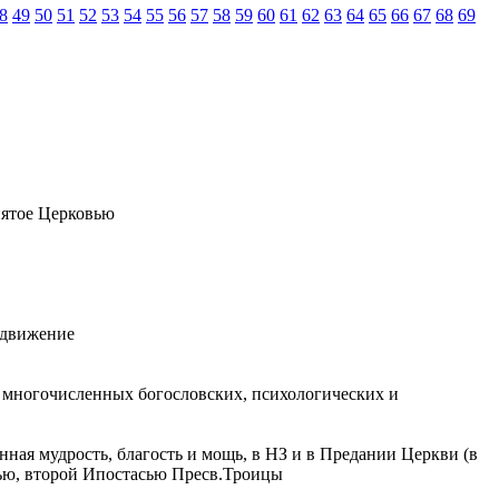
8
49
50
51
52
53
54
55
56
57
58
59
60
61
62
63
64
65
66
67
68
69
нятое Церковью
 движение
р многочисленных богословских, психологических и
ая мудрость, благость и мощь, в НЗ и в Предании Церкви (в
тью, второй Ипостасью Пресв.Троицы