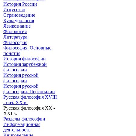
История России
Искусство
Страноведение
Культурология
Языкознание
Филология
Литература
Философия
Философия. Основные
понятия
История философии
История зарубежной
философии
История русской
философии
История русской
философии. Персоналии
Русская философия XVIII
- нач. XX в.
Русская философия XX -
XXI в.
Разделы философии
Информационная
деятельность
Книговедение