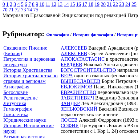
0
1
2
3
4
5
6
7
8
9
10
11
12
13
14
15
16
17
18
19
20
21
22
23
24
25
70
71
72
73
74
75
Материал из Православной Энциклопедии под редакцией Патр
Рубрикатор:
Философия
/
История философии
/
История р
Священное Писание
АЛЕКСЕЕВ
Валерий Аркадьевич (ро
(Библия)
АЛЕКСЕЕВ
Сергей Алексеевич [псе
Патрология и церковная
АПОКАТАСТАСИС
в христианстве
литература
БЕРДЯЕВ
Николай Александрович (1
История Христианства
БОГОСТРОИТЕЛЬСТВО
направлен
История христианства по
ВЕРА
один из главных феноменов ч
странам и регионам
ВЫШЕСЛАВЦЕВ
Борис Петрович (
Агиография
ЕВДОКИМОВ
Павел Николаевич (19
Богословие
ЕВРАЗИЙСТВО
первоначально иде
Религиеведение
ЗАВИТНЕВИЧ
Владимир Зенонович 
Литургика
ЗАНДЕР
Лев Александрович (1893 - 
Гимнография
ЗЕНЬКОВСКИЙ
Василий Васильеви
Гомилетика
педагогических сочинений
Юридические науки
ЛОСЕВ
Алексей Федорович (1893 г. 
История. Исторические
СОФИЯ
Премудрость Божия в ВЗ ол
науки
соответствии с 1 Кор 1. 24) отожд
Всемирная история