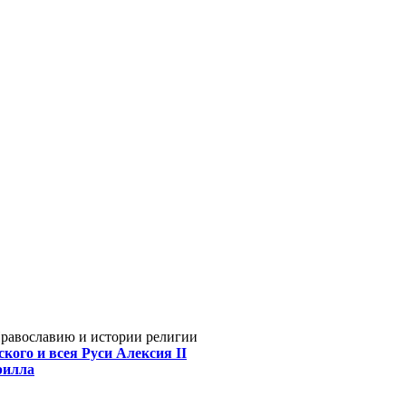
Православию и истории религии
кого и всея Руси Алексия II
рилла