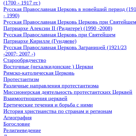
(1700 - 1917 гг.)
Русская Православная Церковь в новейший период (19
- 1990)
Русская Православная Церковь Церковь при Святейше
Патриархе Алексии II (Ридигере) (1990 -2008)
Русская Православная Церковь при Святейшем
Патриархе Кирилле (Гундяеве)
Русская Православная Церковь Заграницей (1921/23
-2007; 2007 -)
Старообрядчество
Восточные (нехалкидонские ) Церкви
Римско-католическая Церковь
Протестантизм
Различные направления протестантизма
Миссионерская деятельность протестантских Церквей
Взаимоотношения церквей
Еретические течения и борьба с ними
История христианства по странам и регионам
Агиография
Богословие
Религиеведение