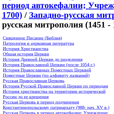
период автокефалии; Учреж
1700)
/
Западно-русская митр
русская митрополия (1451 -
Священное Писание (Библия)
Патрология и церковная литература
История Христианства
Общая история Церкви
История Древней Церкви до разделения
История Православной Церкви (после 1054 г.)
История Православных Поместных Церквей
Поместные Церкви (по алфавиту названий)
Русская Православная Церковь
История Русской Православной Церкви по периодам
История христианства на территории исторической
России до ее крещения
Русская Церковь в период подчинения
Константинопольскому патриархату (988- нач. XV в.)
Русская Церковь в период автокефалии; Учреждение