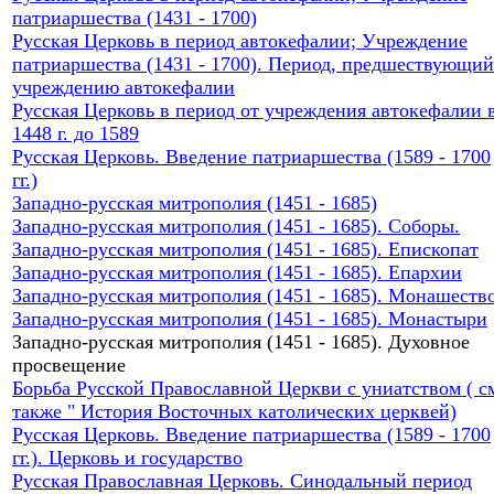
патриаршества (1431 - 1700)
Русская Церковь в период автокефалии; Учреждение
патриаршества (1431 - 1700). Период, предшествующий
учреждению автокефалии
Русская Церковь в период от учреждения автокефалии 
1448 г. до 1589
Русская Церковь. Введение патриаршества (1589 - 1700
гг.)
Западно-русская митрополия (1451 - 1685)
Западно-русская митрополия (1451 - 1685). Соборы.
Западно-русская митрополия (1451 - 1685). Епископат
Западно-русская митрополия (1451 - 1685). Епархии
Западно-русская митрополия (1451 - 1685). Монашеств
Западно-русская митрополия (1451 - 1685). Монастыри
Западно-русская митрополия (1451 - 1685). Духовное
просвещение
Борьба Русской Православной Церкви с униатством ( с
также " История Восточных католических церквей)
Русская Церковь. Введение патриаршества (1589 - 1700
гг.). Церковь и государство
Русская Православная Церковь. Синодальный период