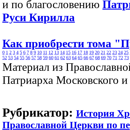
и по благословению
Патр
Руси Кирилла
Как приобрести тома "
0
1
2
3
4
5
6
7
8
9
10
11
12
13
14
15
16
17
18
19
20
21
22
23
24
25
52
53
54
55
56
57
58
59
60
61
62
63
64
65
66
67
68
69
70
71
72
73
Материал из Православно
Патриарха Московского и
Рубрикатор:
История Хр
Православной Церкви по п