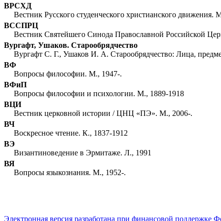
ВРСХД
Вестник Русского студенческого христианского движения. М
ВССПРЦ
Вестник Святейшего Синода Православной Российской Церкви
Вургафт, Ушаков. Старообрядчество
Вургафт С. Г., Ушаков И. А. Старообрядчество: Лица, предм
ВФ
Вопросы философии. М., 1947-.
ВФиП
Вопросы философии и психологии. М., 1889-1918
ВЦИ
Вестник церковной истории / ЦНЦ «ПЭ». М., 2006-.
ВЧ
Воскресное чтение. К., 1837-1912
ВЭ
Византиноведение в Эрмитаже. Л., 1991
ВЯ
Вопросы языкознания. М., 1952-.
Электронная версия разработана при финансовой поддержке Ф