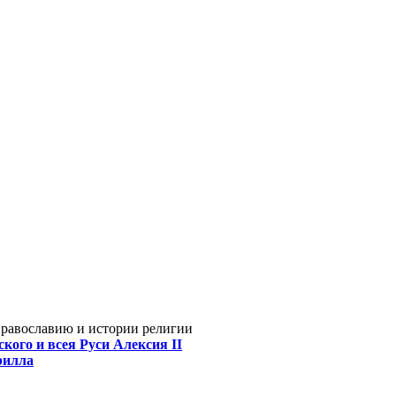
Православию и истории религии
кого и всея Руси Алексия II
рилла