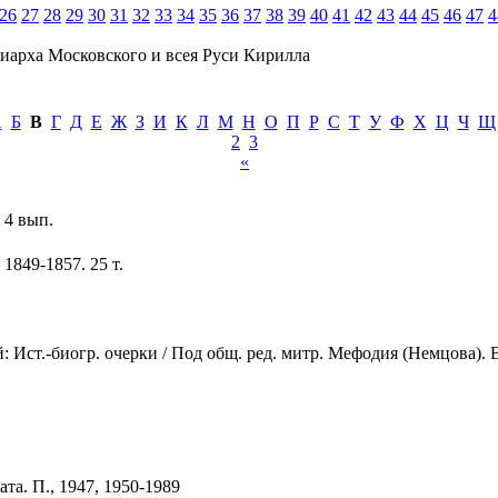
26
27
28
29
30
31
32
33
34
35
36
37
38
39
40
41
42
43
44
45
46
47
4
иарха Московского и всея Руси Кирилла
А
Б
В
Г
Д
Е
Ж
З
И
К
Л
М
Н
О
П
Р
С
Т
У
Ф
Х
Ц
Ч
Щ
2
3
«
 4 вып.
1849-1857. 25 т.
 Ист.-биогр. очерки / Под общ. ред. митр. Мефодия (Немцова). 
а. П., 1947, 1950-1989