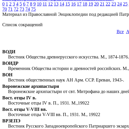
0
1
2
3
4
5
6
7
8
9
10
11
12
13
14
15
16
17
18
19
20
21
22
23
24
25
70
71
72
73
74
75
Материал из Православной Энциклопедии под редакцией Патр
Список сокращений
Все
ВОДИ
Вестник Общества древнерусского искусства. М., 1874-1876.
ВОИДР
Временник Общества истории и древностей российских. М., 
ВОН
Вестник общественных наук АН Арм. ССР. Ереван, 1943-.
Воронежские архипастыри
Воронежские архипастыри от свт. Митрофана до наших дней:
Вост. отцы IV в.
Восточные отцы IV в. П., 1931. М.,19922
Вост. отцы V-VIII вв.
Восточные отцы V-VIII вв. П., 1931. М., 19922
ВРЗЕПЭ
Вестник Русского Западноевропейского Патриаршего экзархат