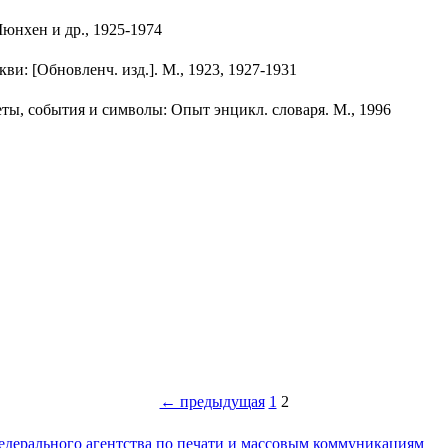
юнхен и др., 1925-1974
: [Обновленч. изд.]. М., 1923, 1927-1931
еты, события и символы: Опыт энцикл. словаря. М., 1996
← предыдущая
1
2
едерального агентства по печати и массовым коммуникациям